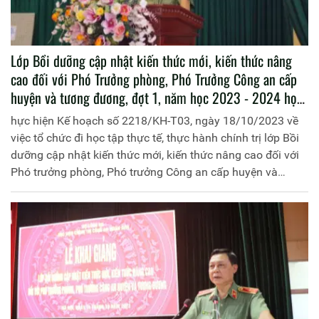
Lớp Bồi dưỡng cập nhật kiến thức mới, kiến thức nâng
cao đối với Phó Trưởng phòng, Phó Trưởng Công an cấp
huyện và tương đương, đợt 1, năm học 2023 - 2024 học
tập, trao đổi kinh nghiệm thực tế tại Công an huyện Kim
hực hiện Kế hoạch số 2218/KH-T03, ngày 18/10/2023 về
Sơn, Công an tỉnh Ninh Bình
việc tổ chức đi học tập thực tế, thực hành chính trị lớp Bồi
dưỡng cập nhật kiến thức mới, kiến thức nâng cao đối với
Phó trưởng phòng, Phó trưởng Công an cấp huyện và
tương đương, đợt 1, năm học 2023-2024. Ngày
20/10/2023, Học viện Chính trị Công an nhân dân tổ chức
cho học viên Lớp Bồi dưỡng cập nhật kiến thức mới, kiến
thức nâng cao đối với Phó Trưởng phòng, Phó Trưởng
Công an cấp huyện và tương đương, đợt 1, năm học 2023 -
2024 đi học tập, trao đổi kinh nghiệm thực tế tại Công an
huyện Kim Sơn, Công an tỉnh Ninh Bình.