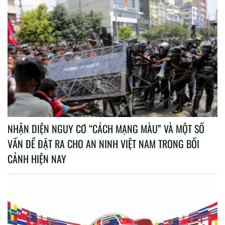
NHẬN DIỆN NGUY CƠ “CÁCH MẠNG MÀU” VÀ MỘT SỐ
VẤN ĐỀ ĐẶT RA CHO AN NINH VIỆT NAM TRONG BỐI
CẢNH HIỆN NAY