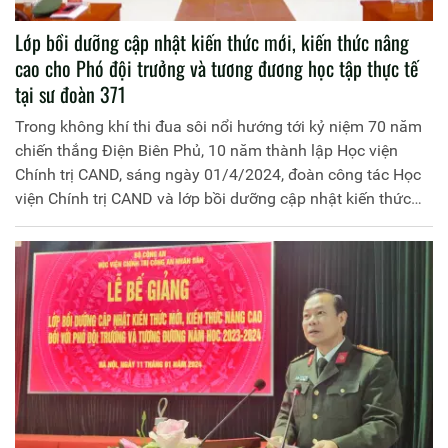
Lớp bồi dưỡng cập nhật kiến thức mới, kiến thức nâng
cao cho Phó đội trưởng và tương đương học tập thực tế
tại sư đoàn 371
Trong không khí thi đua sôi nổi hướng tới kỷ niệm 70 năm
chiến thắng Điện Biên Phủ, 10 năm thành lập Học viện
Chính trị CAND, sáng ngày 01/4/2024, đoàn công tác Học
viện Chính trị CAND và lớp bồi dưỡng cập nhật kiến thức
mới, kiến thức nâng cao cho Phó Đội trưởng và tương
đương, năm học 2023-2024 đã tổ chức tham quan, học tập
kinh nghiệm thực tế tại Sư đoàn Không quân 371, Quân
chủng Phòng không - Không quân.