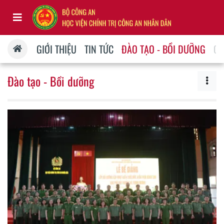
GIỚI THIỆU
TIN TỨC
ĐÀO TẠO - BỒI DƯỠNG
QU
Đào tạo - Bồi dưỡng