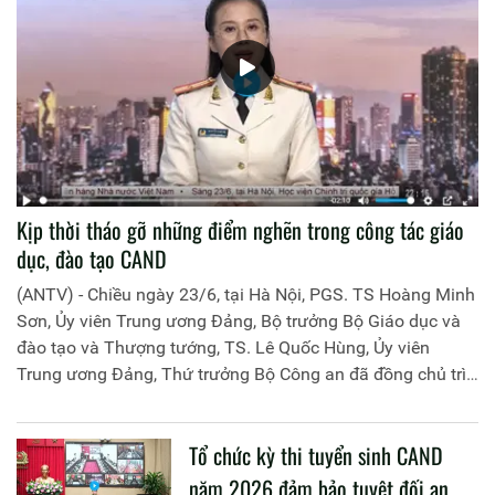
Kịp thời tháo gỡ những điểm nghẽn trong công tác giáo
dục, đào tạo CAND
(ANTV) - Chiều ngày 23/6, tại Hà Nội, PGS. TS Hoàng Minh
Sơn, Ủy viên Trung ương Đảng, Bộ trưởng Bộ Giáo dục và
đào tạo và Thượng tướng, TS. Lê Quốc Hùng, Ủy viên
Trung ương Đảng, Thứ trưởng Bộ Công an đã đồng chủ trì
buổi làm việc với các đơn vị của 2 Bộ về một số nội dung
liên quan đến công tác giáo dục và đào tạo của lực lượng
Tổ chức kỳ thi tuyển sinh CAND
CAND.
năm 2026 đảm bảo tuyệt đối an