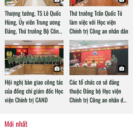
Thượng tướng, TS Lê Quốc
Thứ trưởng Trần Quốc Tỏ
Hùng, Ủy viên Trung ương
làm việc với Học viện
Đảng, Thứ trưởng Bộ Công
Chính trị Công an nhân dân
an làm việc với Học viện
Chính trị Công an nhân dân
Hội nghị bàn giao công tác
Các tổ chức cơ sở đảng
của đồng chí giám đốc Học
thuộc Đảng bộ Học viện
viện Chính trị CAND
Chính trị Công an nhân dân
tổ chức thành công Đại hội
nhiệm kỳ 2020 – 2025
Mới nhất