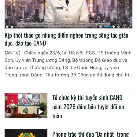
Kịp thời tháo gỡ những điểm nghẽn trong công tác giáo
dục, đào tạo CAND
(ANTV) - Chiều ngày 23/6, tại Hà Nội, PGS. TS Hoàng Minh
Sơn, Ủy viên Trung ương Đảng, Bộ trưởng Bộ Giáo dục và
đào tạo và Thượng tướng, TS. Lê Quốc Hùng, Ủy viên
Trung ương Đảng, Thứ trưởng Bộ Công an đã đồng chủ trì
buổi làm việc với các đơn vị của 2 Bộ về một số nội dung
liên quan đến công tác giáo dục và đào tạo của lực lượng
Tổ chức kỳ thi tuyển sinh CAND
CAND.
năm 2026 đảm bảo tuyệt đối an
toàn
Phong trào thi đua "Ba nhất" trong