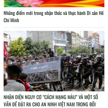
Những điểm mới trong nhận thức và thực hành Di sản Hồ
Chí Minh
NHẬN DIỆN NGUY CƠ “CÁCH MẠNG MÀU” VÀ MỘT SỐ
VẤN ĐỀ ĐẶT RA CHO AN NINH VIỆT NAM TRONG BỐI