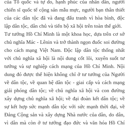
của Tổ quốc và tự do, hạnh phúc của nhân dân, người
chiến sĩ quốc tế cộng sản mẫu mực, người bạn thân thiết
của các dân tộc đã và đang đấu tranh vì hòa bình, độc
lập dân tộc, dân chủ và tiến bộ xã hội trên toàn thế giới.
Tư tưởng Hồ Chí Minh là một khoa học, dựa trên cơ sở
chủ nghĩa Mác - Lênin và trở thành ngọn đuốc soi đường
cho cách mạng Việt Nam. Độc lập dân tộc thống nhất
với chủ nghĩa xã hội là nội dung cốt lõi, xuyên suốt tư
tưởng và sự nghiệp cách mạng của Hồ Chí Minh. Nội
dung đó được thể hiện không chỉ ở tư tưởng của Người
về dân tộc, về quan hệ dân tộc - giai cấp và cách mạng
giải phóng dân tộc; về chủ nghĩa xã hội và con đường
xây dựng chủ nghĩa xã hội; về đại đoàn kết dân tộc; về
sự kết hợp sức mạnh dân tộc với sức mạnh thời đại, về
Đảng Cộng sản và xây dựng Nhà nước của dân, do dân,
vì dân mà còn ở tư tưởng đạo đức và văn hóa Hồ Chí