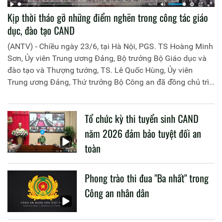
Kịp thời tháo gỡ những điểm nghẽn trong công tác giáo
dục, đào tạo CAND
(ANTV) - Chiều ngày 23/6, tại Hà Nội, PGS. TS Hoàng Minh
Sơn, Ủy viên Trung ương Đảng, Bộ trưởng Bộ Giáo dục và
đào tạo và Thượng tướng, TS. Lê Quốc Hùng, Ủy viên
Trung ương Đảng, Thứ trưởng Bộ Công an đã đồng chủ trì
buổi làm việc với các đơn vị của 2 Bộ về một số nội dung
liên quan đến công tác giáo dục và đào tạo của lực lượng
Tổ chức kỳ thi tuyển sinh CAND
CAND.
năm 2026 đảm bảo tuyệt đối an
toàn
Phong trào thi đua "Ba nhất" trong
Công an nhân dân