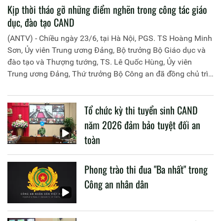
Kịp thời tháo gỡ những điểm nghẽn trong công tác giáo
dục, đào tạo CAND
(ANTV) - Chiều ngày 23/6, tại Hà Nội, PGS. TS Hoàng Minh
Sơn, Ủy viên Trung ương Đảng, Bộ trưởng Bộ Giáo dục và
đào tạo và Thượng tướng, TS. Lê Quốc Hùng, Ủy viên
Trung ương Đảng, Thứ trưởng Bộ Công an đã đồng chủ trì
buổi làm việc với các đơn vị của 2 Bộ về một số nội dung
liên quan đến công tác giáo dục và đào tạo của lực lượng
Tổ chức kỳ thi tuyển sinh CAND
CAND.
năm 2026 đảm bảo tuyệt đối an
toàn
Phong trào thi đua "Ba nhất" trong
Công an nhân dân