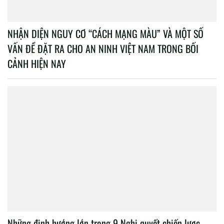
NHẬN DIỆN NGUY CƠ “CÁCH MẠNG MÀU” VÀ MỘT SỐ
VẤN ĐỀ ĐẶT RA CHO AN NINH VIỆT NAM TRONG BỐI
CẢNH HIỆN NAY
Những định hướng lớn trong 9 Nghị quyết chiến lược