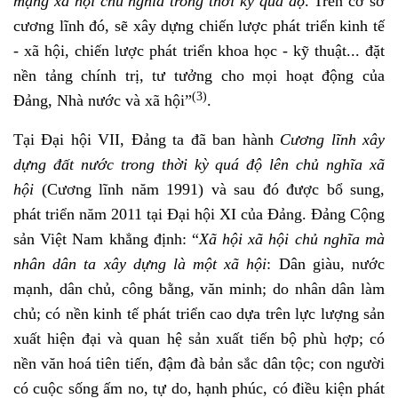
mạng xã hội chủ nghĩa trong thời kỳ quá độ
. Trên cơ sở
cương lĩnh đó, sẽ xây dựng chiến lược phát triển kinh tế
- xã hội, chiến lược phát triển khoa học - kỹ thuật... đặt
nền tảng chính trị, tư tưởng cho mọi hoạt động của
(3)
Đảng, Nhà nước và xã hội”
.
Tại Đại hội VII, Đảng ta đã ban hành
Cương lĩnh xây
dựng đất nước trong thời kỳ quá độ lên chủ nghĩa xã
hội
(Cương lĩnh năm 1991) và sau đó được bổ sung,
phát triển năm 2011 tại Đại hội XI của Đảng. Đảng Cộng
sản Việt Nam khẳng định: “
Xã hội xã hội chủ nghĩa mà
nhân dân ta xây dựng là một xã hội
: Dân giàu, nước
mạnh, dân chủ, công bằng, văn minh; do nhân dân làm
chủ; có nền kinh tế phát triển cao dựa trên lực lượng sản
xuất hiện đại và quan hệ sản xuất tiến bộ phù hợp; có
nền văn hoá tiên tiến, đậm đà bản sắc dân tộc; con người
có cuộc sống ấm no, tự do, hạnh phúc, có điều kiện phát