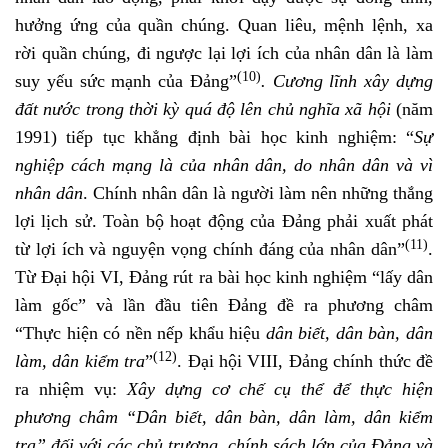
hưởng ứng của quần chúng. Quan liêu, mệnh lệnh, xa
rời quần chúng, đi ngược lại lợi ích của nhân dân là làm
(10)
suy yếu sức mạnh của Đảng”
. Cương lĩnh xây dựng
đất nước trong thời kỳ quá độ lên chủ nghĩa xã hội
(năm
1991) tiếp tục khẳng định bài học kinh nghiệm: “
Sự
nghiệp cách mạng là của nhân dân, do nhân dân và vì
nhân dân
. Chính nhân dân là người làm nên những thắng
lợi lịch sử. Toàn bộ hoạt động của Đảng phải xuất phát
(11)
từ lợi ích và nguyện vọng chính đáng của nhân dân”
.
Từ Đại hội VI, Đảng rút ra bài học kinh nghiệm “lấy dân
làm gốc” và lần đầu tiên Đảng đề ra phương châm
“Thực hiện có nền nếp khẩu hiệu
dân biết, dân bàn, dân
(12)
làm, dân kiểm tra
”
. Đại hội VIII, Đảng chính thức đề
ra nhiệm vụ:
Xây dựng cơ chế cụ thể để thực hiện
phương châm “Dân biết, dân bàn, dân làm, dân kiểm
tra” đối với các chủ trương, chính sách lớn của Đảng và