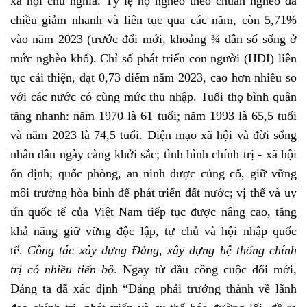
xã hội chủ nghĩa. Tỷ lệ hộ nghèo theo chuẩn nghèo đa
chiều giảm nhanh và liên tục qua các năm, còn 5,71%
vào năm 2023 (trước đổi mới, khoảng ¾ dân số sống ở
mức nghèo khổ). Chỉ số phát triển con người (HDI) liên
tục cải thiện, đạt 0,73 điểm năm 2023, cao hơn nhiều so
với các nước có cùng mức thu nhập. Tuổi thọ bình quân
tăng nhanh: năm 1970 là 61 tuổi; năm 1993 là 65,5 tuổi
và năm 2023 là 74,5 tuổi. Diện mạo xã hội và đời sống
nhân dân ngày càng khởi sắc; tình hình chính trị - xã hội
ổn định; quốc phòng, an ninh được củng cố, giữ vững
môi trường hòa bình để phát triển đất nước; vị thế và uy
tín quốc tế của Việt Nam tiếp tục được nâng cao, tăng
khả năng giữ vững độc lập, tự chủ và hội nhập quốc
tế.
Công tác xây dựng Đảng, xây dựng hệ thống chính
trị có nhiều tiến bộ
. Ngay từ đầu công cuộc đổi mới,
Đảng ta đã xác định “Đảng phải trưởng thành về lãnh