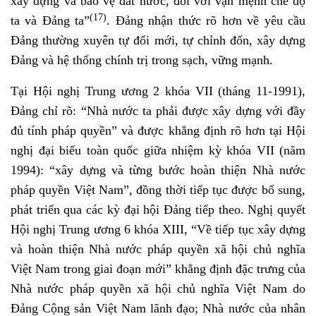
xây dựng và bảo vệ đất nước, đối với vận mệnh chế độ
(17)
ta và Đảng ta”
. Đảng nhận thức rõ hơn về yêu cầu
Đảng thường xuyên tự đổi mới, tự chỉnh đốn, xây dựng
Đảng và hệ thống chính trị trong sạch, vững mạnh.
Tại Hội nghị Trung ương 2 khóa VII (tháng 11-1991),
Đảng chỉ rõ: “Nhà nước ta phải được xây dựng với đầy
đủ tính pháp quyền” và được khẳng định rõ hơn tại Hội
nghị đại biểu toàn quốc giữa nhiệm kỳ khóa VII (năm
1994):
“xây dựng và từng bước hoàn thiện Nhà nước
pháp quyền Việt Nam”, đồng thời tiếp tục được bổ sung,
phát triển qua các kỳ đại hội Đảng tiếp theo. Nghị quyết
Hội nghị Trung ương 6 khóa XIII, “Về tiếp tục xây dựng
và hoàn thiện Nhà nước pháp quyền xã hội chủ nghĩa
Việt Nam trong giai đoạn mới” khẳng định đặc trưng của
Nhà nước pháp quyền xã hội chủ nghĩa Việt Nam do
Ðảng Cộng sản Việt Nam lãnh đạo; Nhà nước của nhân