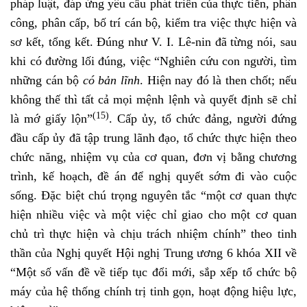
pháp luật, đáp ứng yêu cầu phát triển của thực tiễn, phân
công, phân cấp, bố trí cán bộ, kiểm tra việc thực hiện và
sơ kết, tổng kết. Đúng như V. I. Lê-nin đã từng nói, sau
khi có đường lối đúng, việc “Nghiên cứu con người, tìm
những cán bộ
có bản lĩnh
. Hiện nay đó là then chốt; nếu
không thế thì tất cả mọi mệnh lệnh và quyết định sẽ chỉ
(15)
là mớ giấy lộn”
. Cấp ủy, tổ chức đảng, người đứng
đầu cấp ủy đã tập trung lãnh đạo, tổ chức thực hiện theo
chức năng, nhiệm vụ của cơ quan, đơn vị bằng chương
trình, kế hoạch, đề án để nghị quyết sớm đi vào cuộc
sống. Đặc biệt chú trọng nguyên tắc “một cơ quan thực
hiện nhiều việc và một việc chỉ giao cho một cơ quan
chủ trì thực hiện và chịu trách nhiệm chính” theo tinh
thần của Nghị quyết Hội nghị Trung ương 6 khóa XII về
“Một số vấn đề về tiếp tục đổi mới, sắp xếp tổ chức bộ
máy của hệ thống chính trị tinh gọn, hoạt động hiệu lực,