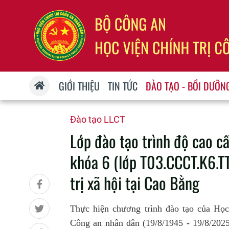
GIỚI THIỆU
TIN TỨC
ĐÀO TẠO - BỒI DƯỠN
Đào tạo LLCT
Lớp đào tạo trình độ cao cấp
khóa 6 (lớp T03.CCCT.K6.TT
trị xã hội tại Cao Bằng
Thực hiện chương trình đào tạo của Họ
Công an nhân dân (19/8/1945 - 19/8/202