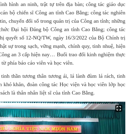
ình hình an ninh, trật tự trên địa bàn; công tác giáo dục
o cán bộ chiến sĩ Công an tỉnh Cao Bằng; công tác nghiên
tin, chuyển đổi số trong quản trị của Công an tỉnh; những
 chức Đại hội Đảng bộ Công an tỉnh Cao Bằng; công tác
ghị quyết số 12-NQ/TW, ngày 16/3/2022 của Bộ Chính trị
t sự trong sạch, vững mạnh, chính quy, tinh nhuệ, hiện
 Công an 3 cấp hiện nay… Buổi trao đổi kinh nghiệm thực
c từ phía báo cáo viên và học viên.
tinh thần tương thân tương ái, lá lành đùm lá rách, tinh
nh khó khăn
, đoàn công tác Học viện và học viên lớp học
 sách
là thân nhân liệt sĩ của tỉnh Cao Bằng.