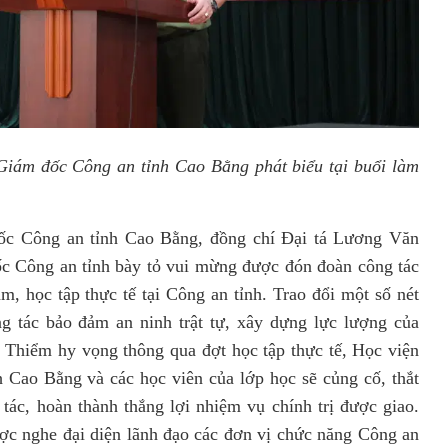
iám đốc Công an tỉnh Cao Bằng phát biểu tại buổi làm
ng an tỉnh Cao Bằng, đồng chí Đại tá Lương Văn
c Công an tỉnh bày tỏ vui mừng được đón đoàn công tác
m, học tập thực tế tại Công an tỉnh. Trao đổi một số nét
ng tác bảo đảm an ninh trật tự, xây dựng lực lượng của
 Thiểm hy vọng thông qua đợt học tập thực tế, Học viện
 Cao Bằng và các học viên của lớp học sẽ củng cố, thắt
ác, hoàn thành thắng lợi nhiệm vụ chính trị được giao.
ược nghe đại diện lãnh đạo các đơn vị chức năng Công an