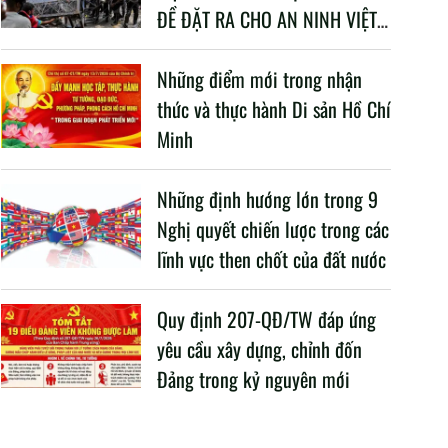
ĐỀ ĐẶT RA CHO AN NINH VIỆT
NAM TRONG BỐI CẢNH HIỆN
NAY
Những điểm mới trong nhận
thức và thực hành Di sản Hồ Chí
Minh
Những định hướng lớn trong 9
Nghị quyết chiến lược trong các
lĩnh vực then chốt của đất nước
Quy định 207-QĐ/TW đáp ứng
yêu cầu xây dựng, chỉnh đốn
Đảng trong kỷ nguyên mới