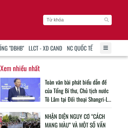
ỐNG "DBHB"
LLCT - XD CAND
NC QUỐC TẾ
Xem nhiều nhất
Toàn văn bài phát biểu dẫn đề
của Tổng Bí thư, Chủ tịch nước
Tô Lâm tại Đối thoại Shangri-La
lần thứ 23
NHẬN DIỆN NGUY CƠ “CÁCH
MẠNG MÀU” VÀ MỘT SỐ VẤN