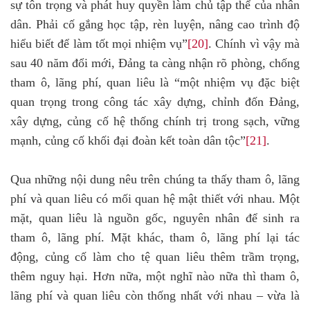
sự tôn trọng và phát huy quyền làm chủ tập thể của nhân
dân. Phải cố gắng học tập, rèn luyện, nâng cao trình độ
hiểu biết để làm tốt mọi nhiệm vụ”
[20]
. Chính vì vậy mà
sau 40 năm đổi mới, Đảng ta càng nhận rõ phòng, chống
tham ô, lãng phí, quan liêu là “một nhiệm vụ đặc biệt
quan trọng trong công tác xây dựng, chỉnh đốn Đảng,
xây dựng, củng cố hệ thống chính trị trong sạch, vững
mạnh, củng cố khối đại đoàn kết toàn dân tộc”
[21]
.
Qua những nội dung nêu trên chúng ta thấy tham ô, lãng
phí và quan liêu có mối quan hệ mật thiết với nhau. Một
mặt, quan liêu là nguồn gốc, nguyên nhân để sinh ra
tham ô, lãng phí. Mặt khác, tham ô, lãng phí lại tác
động, củng cố làm cho tệ quan liêu thêm trầm trọng,
thêm nguy hại. Hơn nữa, một nghĩ nào nữa thì tham ô,
lãng phí và quan liêu còn thống nhất với nhau – vừa là