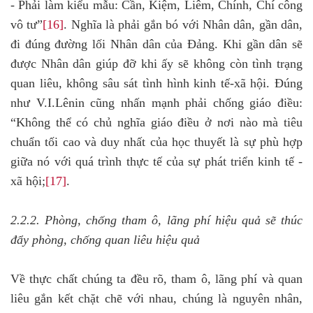
- Phải làm kiểu mẫu: Cần, Kiệm, Liêm, Chính, Chí công
vô tư”
[16]
. Nghĩa là phải gắn bó với Nhân dân, gần dân,
đi đúng đường lối Nhân dân của Đảng. Khi gần dân sẽ
được Nhân dân giúp đỡ khi ấy sẽ không còn tình trạng
quan liêu, không sâu sát tình hình kinh tế-xã hội. Đúng
như V.I.Lênin cũng nhấn mạnh phải chống giáo điều:
“Không thể có chủ nghĩa giáo điều ở nơi nào mà tiêu
chuẩn tối cao và duy nhất của học thuyết là sự phù hợp
giữa nó với quá trình thực tế của sự phát triển kinh tế -
xã hội;
[17]
.
2.2.2. Phòng, chống tham ô, lãng phí hiệu quả sẽ thúc
đẩy phòng, chống quan liêu hiệu quả
Về thực chất chúng ta đều rõ, tham ô, lãng phí và quan
liêu gắn kết chặt chẽ với nhau, chúng là nguyên nhân,