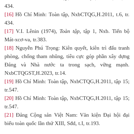
434.
[16]
Hồ Chí Minh: Toàn tập, NxbCTQG,H.2011, t.6, tr.
434.
[17]
V.I. Lênin (1974),
Toàn tập
, tập 1, Nxb. Tiến bộ
Mát-xcơ-va, tr.383.
[18]
Nguyễn Phú Trọng: Kiên quyết, kiên trì đấu tranh
phòng, chống tham nhũng, tiêu cực góp phần xây dựng
Đảng và Nhà nước ta trong sạch, vững mạnh.
NxbCTQGST,H.2023, tr.14.
[19]
Hồ Chí Minh: Toàn tập, NxbCTQG,H.2011, tập 15;
tr.547.
[20]
Hồ Chí Minh: Toàn tập, NxbCTQG,H.2011, tập 15;
tr.547.
[21]
Đảng Cộng sản Việt Nam: Văn kiện Đại hội đại
biểu toàn quốc lần thứ XIII, Sđd, t.I, tr.193.