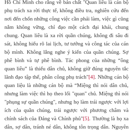
Hồ Chí Minh cho rằng về bản chất "Quan liêu là cán bộ
phụ trách xa rời thực tế, không điều tra, nghiên cứu đến
nơi đến chốn những công việc cần phải làm, việc gì cũng
nắm không vững, chỉ đạo một cách đại khái, chung
chung. Quan liêu là xa rời quần chúng, không đi sâu đi
sát, không hiểu rõ lai lịch, tư tưởng và công tác của cán
bộ mình. Không lắng nghe ý kiến của quần chúng. Sợ
phê bình và tự phê bình. Tác phong của những “ông
quan liêu” là thiếu dân chủ, không giữ đúng nguyên tắc
lãnh đạo tập thể, phân công phụ trách"
[4]
. Những cán bộ
quan liệu là những cán bộ mà “Miệng thì nói dân chủ,
nhưng làm việc thì họ theo lối "quan" chủ. Miệng thì nói
"phụng sự quần chúng", nhưng họ làm trái ngược với lợi
ích của quần chúng, trái ngược với phương châm và
chính sách của Đảng và Chính phủ"
[5]
. Thường là họ xa
dân, sợ dân, tránh né dân, không tôn trọng dân. Nguyên