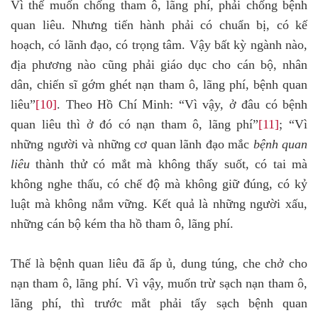
Vì thế muốn chống tham ô, lãng phí, phải chống bệnh
quan liêu. Nhưng tiến hành phải có chuẩn bị, có kế
hoạch, có lãnh đạo, có trọng tâm. Vậy bất kỳ ngành nào,
địa phương nào cũng phải giáo dục cho cán bộ, nhân
dân, chiến sĩ gớm ghét nạn tham ô, lãng phí, bệnh quan
liêu”
[10]
. Theo Hồ Chí Minh: “Vì vậy, ở đâu có bệnh
quan liêu thì ở đó có nạn tham ô, lãng phí”
[11]
; “Vì
những người và những cơ quan lãnh đạo mắc
bệnh quan
liêu
thành thử có mắt mà không thấy suốt, có tai mà
không nghe thấu, có chế độ mà không giữ đúng, có kỷ
luật mà không nắm vững. Kết quả là những người xấu,
những cán bộ kém tha hồ tham ô, lãng phí.
Thế là bệnh quan liêu đã ấp ủ, dung túng, che chở cho
nạn tham ô, lãng phí. Vì vậy, muốn trừ sạch nạn tham ô,
lãng phí, thì trước mắt phải tẩy sạch bệnh quan