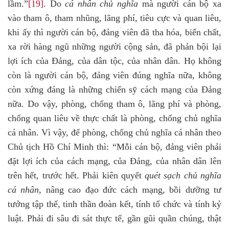
lầm.”
[19]
. Do
cá nhân chủ nghĩa
mà người cán bộ xa
vào tham ô, tham nhũng, lãng phí, tiêu cực và quan liêu,
khi ấy thì người cán bộ, đảng viên đã tha hóa, biến chất,
xa rời hàng ngũ những người cộng sản, đã phản bội lại
lợi ích của Đảng, của dân tộc, của nhân dân. Họ không
còn là người cán bộ, đảng viên đúng nghĩa nữa, không
còn xứng đáng là những chiến sỹ cách mạng của Đảng
nữa. Do vậy, phòng, chống tham ô, lãng phí và phòng,
chống quan liêu về thực chất là phòng, chống chủ nghĩa
cá nhân. Vì vậy, để phòng, chống chủ nghĩa cá nhân theo
Chủ tịch Hồ Chí Minh thì: “Mỗi cán bộ, đảng viên phải
đặt lợi ích của cách mạng, của Đảng, của nhân dân lên
trên hết, trước hết. Phải kiên quyết
quét sạch chủ nghĩa
cá nhân
, nâng cao đạo đức cách mạng, bồi dưỡng tư
tưởng tập thể, tinh thần đoàn kết, tính tổ chức và tính kỷ
luật. Phải đi sâu đi sát thực tế, gần gũi quần chúng, thật