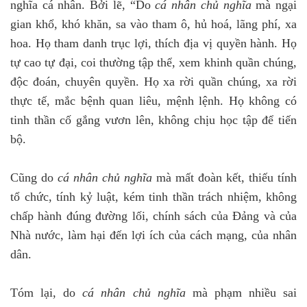
nghĩa cá nhân. Bởi lẽ, “Do
cá nhân chủ nghĩa
mà ngại
gian khổ, khó khăn, sa vào tham ô, hủ hoá, lãng phí, xa
hoa. Họ tham danh trục lợi, thích địa vị quyền hành. Họ
tự cao tự đại, coi thường tập thể, xem khinh quần chúng,
độc đoán, chuyên quyền. Họ xa rời quần chúng, xa rời
thực tế, mắc bệnh quan liêu, mệnh lệnh. Họ không có
tinh thần cố gắng vươn lên, không chịu học tập để tiến
bộ.
Cũng do
cá nhân chủ nghĩa
mà mất đoàn kết, thiếu tính
tổ chức, tính kỷ luật, kém tinh thần trách nhiệm, không
chấp hành đúng đường lối, chính sách của Đảng và của
Nhà nước, làm hại đến lợi ích của cách mạng, của nhân
dân.
Tóm lại, do
cá nhân chủ nghĩa
mà phạm nhiều sai