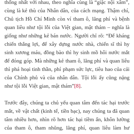
thống nhất với nhau, theo nghĩa cùng là “giặc nội xâm”,
cùng là kẻ thù của Nhân dân, của cách mạng. Thậm chí,
Chủ tịch Hồ Chí Minh còn ví tham ô, lãng phí và bệnh
quan liêu như tội lỗi của Việt gian, mật thám – nghĩa là
giống như những kẻ bán nước. Người chỉ rõ: “Để kháng
chiến thắng lợi, để xây dựng nước nhà, chiến sĩ thì hy
sinh xương máu, đồng bào thì hy sinh mồ hôi nước mắt
để đóng góp. Mà những kẻ tham ô, lãng phí và quan liêu
thì phá hoại tinh thần, phí phạm sức lực, tiêu hao của cải
của Chính phủ và của nhân dân. Tội lỗi ấy cũng nặng
như tội lỗi Việt gian, mật thám”
[8]
.
Trước đây, chúng ta chủ yếu quan tâm đến tác hại trước
mắt, về vật chất (kinh tế, tiền bạc), nay chúng ta đã quan
tâm nhiều hơn, nhìn rõ hơn tác hại tiềm ẩn, khôn lường
của tham ô, tham nhũng, lãng phí, quan liêu làm hư