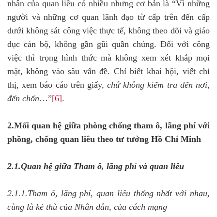
nhân của quan liêu có nhiều nhưng cơ bản là “Vì những
người và những cơ quan lãnh đạo từ cấp trên đến cấp
dưới không sát công việc thực tế, không theo dõi và giáo
dục cán bộ, không gần gũi quần chúng. Đối với công
việc thì trọng hình thức mà không xem xét khắp mọi
mặt, không vào sâu vấn đề. Chỉ biết khai hội, viết chỉ
thị, xem báo cáo trên giấy,
chứ không kiểm tra đến nơi,
đến chốn
…”
[6]
.
2.Mối quan hệ giữa phòng chống tham ô, lãng phí với
phồng, chống quan liêu theo tư tưởng Hồ Chí Minh
2.1.Quan hệ giữa Tham ô, lãng phí và quan liêu
2.1.1.Tham ô, lãng phí, quan liêu thống nhất với nhau,
cùng là kẻ thù của Nhân dân, của cách mạng