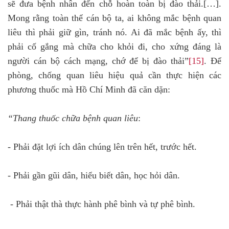
sẽ đưa bệnh nhân đến chỗ hoàn toàn bị đào thải.[…].
Mong rằng toàn thể cán bộ ta, ai không mắc bệnh quan
liêu thì phải giữ gìn, tránh nó. Ai đã mắc bệnh ấy, thì
phải cố gắng mà chữa cho khỏi đi, cho xứng đáng là
người cán bộ cách mạng, chớ để bị đào thải”
[15]
. Để
phòng, chống quan liêu hiệu quả cần thực hiện các
phương thuốc mà Hồ Chí Minh đã căn dặn:
“Thang thuốc chữa bệnh quan liêu
:
- Phải đặt lợi ích dân chúng lên trên hết, trước hết.
- Phải gần gũi dân, hiểu biết dân, học hỏi dân.
- Phải thật thà thực hành phê bình và tự phê bình.