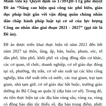
Minh vừa ký Quyết định số 1739/QĐ-TTg phê duyệt
Đề án “Nâng cao hiệu quả công tác phổ biến, giáo
dục pháp luật gắn với vận động quần chúng nhân
dân chấp hành pháp luật tại cơ sở của lực lượng
Công an nhân dân giai đoạn 2021 - 2027” (gọi tắt là
Đề án).
Đề án được triển khai thực hiện từ năm 2021 đến hết
năm 2027 tại thôn, làng, ấp, bản, buôn, phum, sóc, tổ
dân phố, khu phố, khối phố và cộng đồng dân cư khác,
các cơ quan, tổ chức, doanh nghiệp, cơ sở giáo dục đóng
tại xã, phường, thị trấn, cơ sở sản xuất tại các khu công
nghiệp, khu chế xuất trên cả nước, các trại giam, trại tạm
giam, nhà tạm giữ, cơ sở giáo dục bắt buộc, trường giáo
dưỡng do Bộ Công an quản lý (địa bàn cơ sở). Trong đó,
ưu tiên thực hiện tại các địa bàn vùng sâu, vùng xa, vùng
có đồng bào dân tộc thiểu số, địa bàn trọng điểm, phức