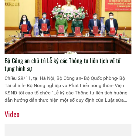
Bộ Công an chủ trì Lễ ký các Thông tư liên tịch về tố
tụng hình sự
Chiều 29/11, tại Hà Nội, Bộ Công an- Bộ Quốc phòng- Bộ
Tài chính- Bộ Nông nghiệp và Phát triển nông thôn- Viện
KSND tối cao tổ chức “Lễ ký các Thông tư liên tịch hướng
dẫn hướng dẫn thực hiện một số quy định của Luật sửa
đổi, bổ sung một số điều Bộ luật Tố tụng hình sự năm
Video
2015”.