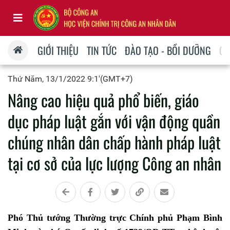
GIỚI THIỆU
TIN TỨC
ĐÀO TẠO - BỒI DƯỠNG
QU
Thứ Năm, 13/1/2022 9:1'(GMT+7)
Nâng cao hiệu quả phổ biến, giáo
dục pháp luật gắn với vận động quần
chúng nhân dân chấp hành pháp luật
tại cơ sở của lực lượng Công an nhân
Phó Thủ tướng Thường trực Chính phủ Phạm Bình