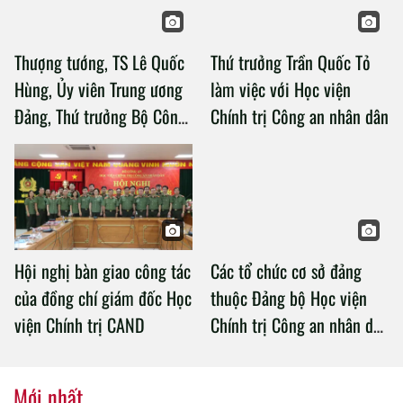
Thượng tướng, TS Lê Quốc
Thứ trưởng Trần Quốc Tỏ
Hùng, Ủy viên Trung ương
làm việc với Học viện
Đảng, Thứ trưởng Bộ Công
Chính trị Công an nhân dân
an làm việc với Học viện
Chính trị Công an nhân dân
Hội nghị bàn giao công tác
Các tổ chức cơ sở đảng
của đồng chí giám đốc Học
thuộc Đảng bộ Học viện
viện Chính trị CAND
Chính trị Công an nhân dân
tổ chức thành công Đại hội
nhiệm kỳ 2020 – 2025
Mới nhất