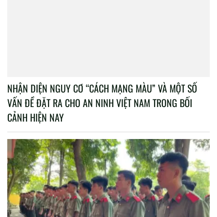
NHẬN DIỆN NGUY CƠ “CÁCH MẠNG MÀU” VÀ MỘT SỐ
VẤN ĐỀ ĐẶT RA CHO AN NINH VIỆT NAM TRONG BỐI
CẢNH HIỆN NAY