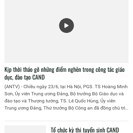
Kịp thời tháo gỡ những điểm nghẽn trong công tác giáo
dục, đào tạo CAND
(ANTV) - Chiều ngày 23/6, tại Hà Nội, PGS. TS Hoàng Minh
Sơn, Ủy viên Trung ương Đảng, Bộ trưởng Bộ Giáo dục và
đào tạo và Thượng tướng, TS. Lê Quốc Hùng, Ủy viên
Trung ương Đảng, Thứ trưởng Bộ Công an đã đồng chủ trì
buổi làm việc với các đơn vị của 2 Bộ về một số nội dung
liên quan đến công tác giáo dục và đào tạo của lực lượng
Tổ chức kỳ thi tuyển sinh CAND
CAND.