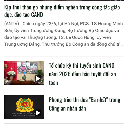
Kịp thời tháo gỡ những điểm nghẽn trong công tác giáo
dục, đào tạo CAND
(ANTV) - Chiều ngày 23/6, tại Hà Nội, PGS. TS Hoàng Minh
Sơn, Ủy viên Trung ương Đảng, Bộ trưởng Bộ Giáo dục và
đào tạo và Thượng tướng, TS. Lê Quốc Hùng, Ủy viên
Trung ương Đảng, Thứ trưởng Bộ Công an đã đồng chủ trì
buổi làm việc với các đơn vị của 2 Bộ về một số nội dung
liên quan đến công tác giáo dục và đào tạo của lực lượng
Tổ chức kỳ thi tuyển sinh CAND
CAND.
năm 2026 đảm bảo tuyệt đối an
toàn
Phong trào thi đua "Ba nhất" trong
Công an nhân dân