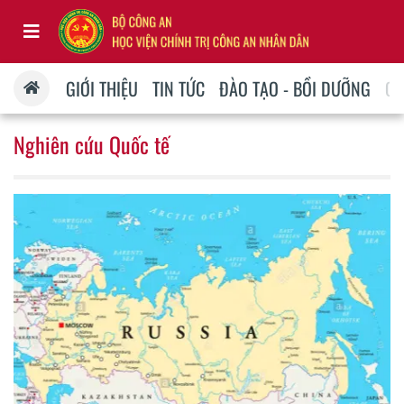
GIỚI THIỆU
TIN TỨC
ĐÀO TẠO - BỒI DƯỠNG
QU
Nghiên cứu Quốc tế