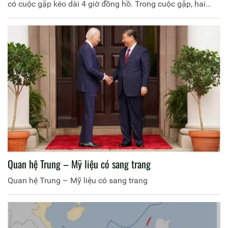
có cuộc gặp kéo dài 4 giờ đồng hồ. Trong cuộc gặp, hai
nhà lãnh đạo đã thảo luận một loạt vấn đề, từ quan hệ kinh
tế, liên lạc quân sự, Đài Loan, Biển Đông, chiến tranh tại
Ukraine và Trung Đông đến trí tuệ nhân tạo và khủng
hoảng thuốc gây nghiện. Cuộc gặp này có ý nghĩa tích cực
trong việc giúp giảm căng thẳng trong quan hệ hai nước.
Tuy nhiên, giới bình luận nhận định rằng, kết quả và sự
đồng thuận đạt được tại cuộc gặp là khá mong manh.
Quan hệ Trung – Mỹ liệu có sang trang
Quan hệ Trung – Mỹ liệu có sang trang