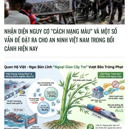
NHẬN DIỆN NGUY CƠ “CÁCH MẠNG MÀU” VÀ MỘT SỐ
VẤN ĐỀ ĐẶT RA CHO AN NINH VIỆT NAM TRONG BỐI
CẢNH HIỆN NAY