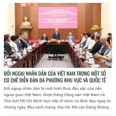
ĐỐI NGOẠI NHÂN DÂN CỦA VIỆT NAM TRONG MỘT SỐ
CƠ CHẾ DIỄN ĐÀN ĐA PHƯƠNG KHU VỰC VÀ QUỐC TẾ
Đối ngoại nhân dân là một hình thức đặc sắc của nền
ngoại giao Việt Nam, được Đảng Cộng sản Việt Nam và
Chủ tịch Hồ Chí Minh trực tiếp tổ chức và lãnh đạo ngay từ
những ngày đầu cách mạng. Đại hội XIII của Đảng (tháng
1-2021) lần đầu tiên xác định: “Xây dựng nền ngoại giao