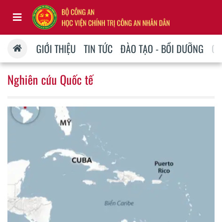
GIỚI THIỆU
TIN TỨC
ĐÀO TẠO - BỒI DƯỠNG
QU
Nghiên cứu Quốc tế