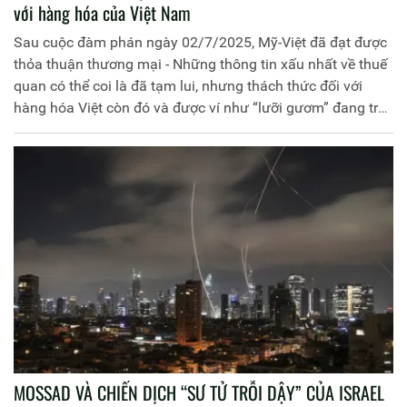
với hàng hóa của Việt Nam
Sau cuộc đàm phán ngày 02/7/2025, Mỹ-Việt đã đạt được
thỏa thuận thương mại - Những thông tin xấu nhất về thuế
quan có thể coi là đã tạm lui, nhưng thách thức đối với
hàng hóa Việt còn đó và được ví như “lưỡi gươm” đang treo
lơ lửng trước nhiều ngành sản xuất trong nước.
MOSSAD VÀ CHIẾN DỊCH “SƯ TỬ TRỖI DẬY” CỦA ISRAEL