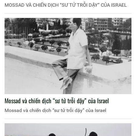
MOSSAD VÀ CHIẾN DỊCH “SƯ TỬ TRỖI DẬY” CỦA ISRAEL
Mossad và chiến dịch “sư tử trỗi dậy” của Israel
Mossad và chiến dịch “sư tử trỗi dậy” của Israel