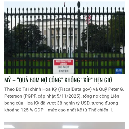
MỸ – “QUẢ BOM NỢ CÔNG” KHÔNG “KÍP” HẸN GIỜ
Theo Bộ Tài chính Hoa Kỳ (FiscalData.gov) và Quỹ Peter G.
Peterson (PGPF, cập nhật 5/11/2025), tổng nợ công Liên
bang của Hoa Kỳ đã vượt 38 nghìn tỷ USD, tương đương
khoảng 125 % GDP– mức cao nhất kể từ Thế chiến II.