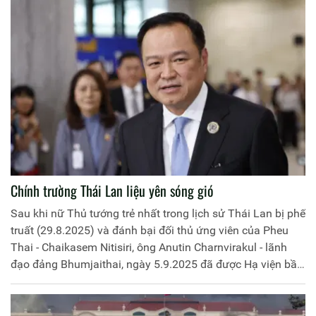
Học viện chủ trì hội thảo.
Chính trường Thái Lan liệu yên sóng gió
Sau khi nữ Thủ tướng trẻ nhất trong lịch sử Thái Lan bị phế
truất (29.8.2025) và đánh bại đối thủ ứng viên của Pheu
Thai - Chaikasem Nitisiri, ông Anutin Charnvirakul - lãnh
đạo đảng Bhumjaithai, ngày 5.9.2025 đã được Hạ viện bầu
làm Thủ tướng mới của nước này.