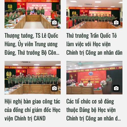
Thượng tướng, TS Lê Quốc
Thứ trưởng Trần Quốc Tỏ
Hùng, Ủy viên Trung ương
làm việc với Học viện
Đảng, Thứ trưởng Bộ Công
Chính trị Công an nhân dân
an làm việc với Học viện
Chính trị Công an nhân dân
Hội nghị bàn giao công tác
Các tổ chức cơ sở đảng
của đồng chí giám đốc Học
thuộc Đảng bộ Học viện
viện Chính trị CAND
Chính trị Công an nhân dân
tổ chức thành công Đại hội