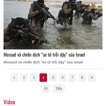
Mossad và chiến dịch “sư tử trỗi dậy” của Israel
Mossad và chiến dịch “sư tử trỗi dậy” của Israel
1
2
3
4
5
6
7
8
9
10
Tiếp
Video