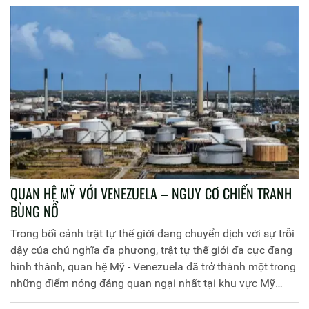
toàn diện, hiện đại với ba trụ cột là đối ngoại đảng, ngoại
giao nhà nước và đối ngoại nhân dân”.
QUAN HỆ MỸ VỚI VENEZUELA – NGUY CƠ CHIẾN TRANH
BÙNG NỔ
Trong bối cảnh trật tự thế giới đang chuyển dịch với sự trỗi
dậy của chủ nghĩa đa phương, trật tự thế giới đa cực đang
hình thành, quan hệ Mỹ - Venezuela đã trở thành một trong
những điểm nóng đáng quan ngại nhất tại khu vực Mỹ
Latinh.