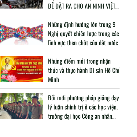
ĐỀ ĐẶT RA CHO AN NINH VIỆT
NAM TRONG BỐI CẢNH HIỆN
NAY
Những định hướng lớn trong 9
Nghị quyết chiến lược trong các
lĩnh vực then chốt của đất nước
Những điểm mới trong nhận
thức và thực hành Di sản Hồ Chí
Minh
Đổi mới phương pháp giảng dạy
lý luận chính trị ở các học viện,
trường đại học Công an nhân
dân trong Cách mạng công
nghiệp lần thứ tư