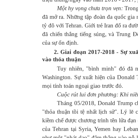
Một hy vọng chưa trọn vẹn:
Trong
đã mở ra. Những tập đoàn đa quốc gia 
tỷ đô với Tehran. Giới trẻ Iran đổ ra đư
đã chiến thắng tiếng súng, và Trung
của sự ổn định.
2. Giai
đoạn
2017
-
2018
-
Sự xuấ
vào thỏa thuận
Tuy nhiên, "bình minh" đó đã 
Washington. Sự xuất hiện của Donald
mọi tính toán ngoại giao trước đó.
Cuộc rút lui đơn phương: Khi niềm
Tháng 05/2018, Donald Trump ch
"thỏa thuận tồi tệ nhất lịch sử". Lý l
kiềm chế được chương trình tên lửa đạ
của Tehran tại Syria, Yemen hay Leb
như một "nhát dao" đâm thẳng vào nỗ l