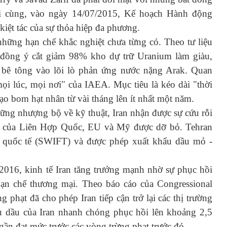
i cùng, vào ngày 14/07/2015, Kế hoạch Hành động
iệt tác của sự thỏa hiệp đa phương.
hững hạn chế khắc nghiệt chưa từng có. Theo tư liệu
n đồng ý cắt giảm 98% kho dự trữ Uranium làm giàu,
 bê tông vào lõi lò phản ứng nước nặng Arak. Quan
ọi lúc, mọi nơi" của IAEA. Mục tiêu là kéo dài "thời
tạo bom hạt nhân từ vài tháng lên ít nhất một năm.
ững nhượng bộ về kỹ thuật, Iran nhận được sự cứu rỗi
ầng của Liên Hợp Quốc, EU và Mỹ được dỡ bỏ. Tehran
nh quốc tế (SWIFT) và được phép xuất khẩu dầu mỏ -
016, kinh tế Iran tăng trưởng mạnh nhờ sự phục hồi
hạn chế thương mại. Theo báo cáo của Congressional
 phạt đã cho phép Iran tiếp cận trở lại các thị trường
u dầu của Iran nhanh chóng phục hồi lên khoảng 2,5
gần đạt mức trước các vòng trừng phạt trước đó.