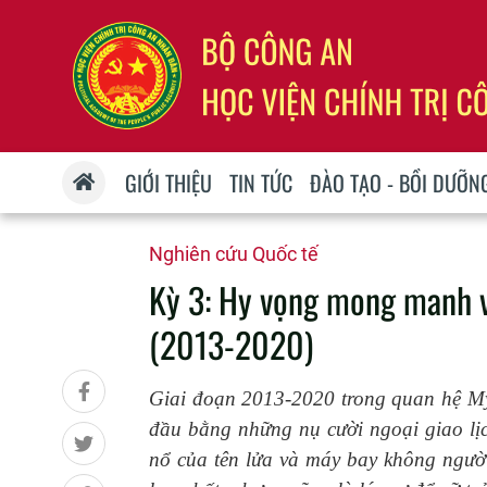
GIỚI THIỆU
TIN TỨC
ĐÀO TẠO - BỒI DƯỠN
Nghiên cứu Quốc tế
Kỳ 3: Hy vọng mong manh v
(2013-2020)
Giai đoạn 2013-2020 trong quan hệ Mỹ-
đầu bằng những nụ cười ngoại giao lịc
nổ của tên lửa và máy bay không người