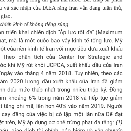
Âu và xác nhận của IAEA rằng Iran vẫn đang tuân thủ,
 giao.
chiến kinh tế không tiếng súng
on triển khai chiến dịch "Áp lực tối đa" (Maximum
hạt, mà là một cuộc bao vây kinh tế tổng lực. Mỹ
t của nền kinh tế Iran với mục tiêu đưa xuất khẩu
 Theo phân tích của Center for Strategic and
rước khi Mỹ rút khỏi JCPOA, xuất khẩu dầu của Iran
g/ngày vào tháng 4 năm 2018. Tuy nhiên, theo các
 năm 2020 lượng dầu xuất khẩu của Iran đã giảm
nh dấu mức thấp nhất trong nhiều thập kỷ. Đồng
giảm khoảng 6% trong năm 2018 và tiếp tục giảm
t tăng phi mã, lên hơn 40% vào năm 2019. Người
cay đắng của việc bị cô lập một lần nữa Để đạt
t trên, Mỹ áp dụng cơ chế trừng phạt đa tầng:
(1)
ẩu, giao dịch tài chính, bảo hiểm và vận chuyển