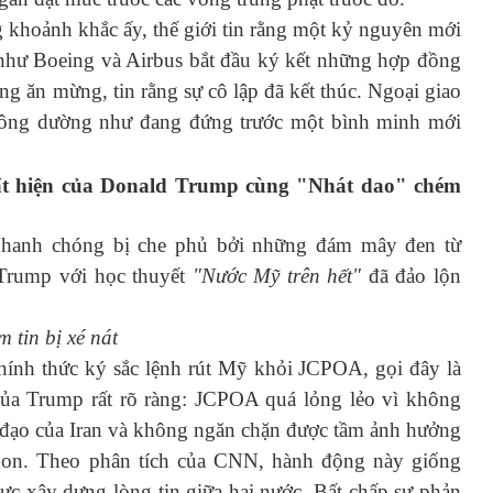
 khoảnh khắc ấy, thế giới tin rằng một kỷ nguyên mới
như Boeing và Airbus bắt đầu ký kết những hợp đồng
ờng ăn mừng, tin rằng sự cô lập đã kết thúc. Ngoại giao
 Đông dường như đang đứng trước một bình minh mới
t hiện của Donald Trump cùng "Nhát dao" chém
nhanh chóng bị che phủ bởi những đám mây đen từ
 Trump với học thuyết
"Nước Mỹ trên hết"
đã đảo lộn
 tin bị xé nát
ính thức ký sắc lệnh rút Mỹ khỏi JCPOA, gọi đây là
ẽ của Trump rất rõ ràng: JCPOA quá lỏng lẻo vì không
n đạo của Iran và không ngăn chặn được tầm ảnh hưởng
anon. Theo phân tích của CNN, hành động này giống
ực xây dựng lòng tin giữa hai nước. Bất chấp sự phản