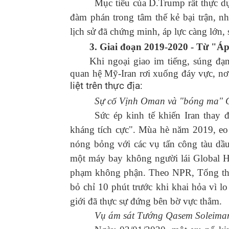
Mục tiêu của D.Trump rất thực dụ
đàm phán trong tâm thế kẻ bại trận, 
lịch sử đã chứng minh, áp lực càng lớn,
3. Giai
đoạn
2019
-
2020
-
Từ "Áp 
Khi ngoại giao im tiếng, súng đạn
quan hệ Mỹ-Iran rơi xuống đáy vực, n
liệt trên thực địa:
Sự cố Vịnh Oman và "bóng ma" 
Sức ép kinh tế khiến Iran thay đ
kháng tích cực". Mùa hè năm 2019, eo 
nóng bỏng với các vụ tấn công tàu dầu
một máy bay không người lái Global H
phạm không phận. Theo NPR, Tổng thố
bỏ chỉ 10 phút trước khi khai hỏa vì l
giới đã thực sự đứng bên bờ vực thẳm.
Vụ ám sát Tướng Qasem Soleiman