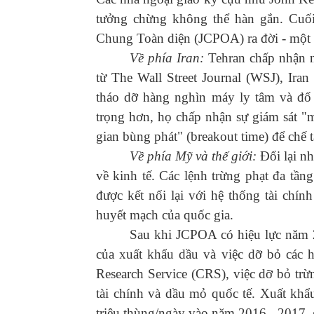
tưởng chừng không thể hàn gắn. Cuố
Chung Toàn diện (JCPOA) ra đời - một k
Về phía Iran:
Tehran chấp nhận n
từ The Wall Street Journal (WSJ), Ira
tháo dỡ hàng nghìn máy ly tâm và đổ
trọng hơn, họ chấp nhận sự giám sát "m
gian bùng phát" (breakout time) để chế 
Về phía Mỹ và thế giới:
Đổi lại nh
về kinh tế. Các lệnh trừng phạt đa t
được kết nối lại với hệ thống tài chí
huyết mạch của quốc gia.
Sau khi JCPOA có hiệu lực năm 2
của xuất khẩu dầu và việc dỡ bỏ các 
Research Service (CRS), việc dỡ bỏ trừng
tài chính và dầu mỏ quốc tế. Xuất khẩ
triệu thùng/ngày vào năm 2016 - 2017, 