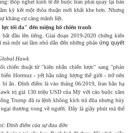
ng: Bóp nghẹt kinh tế để buộc Iran phải quay lại bàn
nhằm ký kết một thỏa thuận mới khắt khe hơn. Nhưng
 sự kháng cự càng mãnh liệt.
lực tối đa" đến miệng hố chiến tranh
 bắt đầu lên tiếng. Giai đoạn 2019
-
2020 chứng kiến
ơi mà một sai lầm nhỏ dẫn đến những phản
ứng quyết
Global Hawk
ổi chiến thuật từ "kiên nhẫn chiến lược" sang "phản
biển Hormuz - yết hầu năng lượng thế giới - trở nên
 bí ẩn. Đỉnh điểm là vào tháng 06/2019, Iran bắn hạ
awk trị giá 130 triệu USD của Mỹ với cáo buộc xâm
ng Trump đã ra lệnh không kích trả đũa nhưng hủy
o ngại thương vong về người. Đây là giây phút mà thế
i: Đỉnh điểm của sự đau đớn