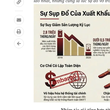
lao nhất, nhưng cũng là lúc sự đổ vỡ tr
Nhóm
t
ác giả tổng hợp t