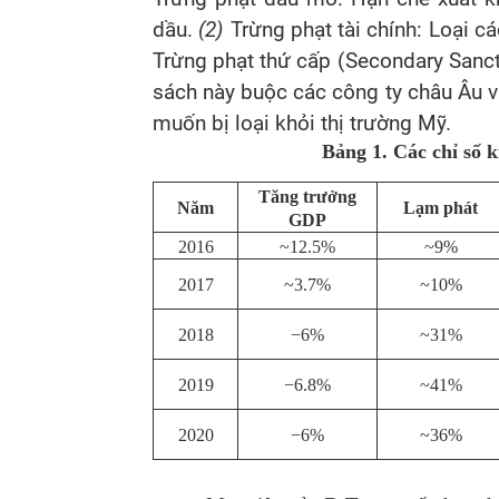
dầu.
(2)
Trừng phạt tài chính: Loại c
Trừng phạt thứ cấp (Secondary Sanct
sách này buộc các công ty châu Âu v
muốn bị loại khỏi thị trường Mỹ.
Bảng 1. Các chỉ số k
Tăng trưởng
Năm
Lạm phát
GDP
2016
~12.5%
~9%
2017
~3.7%
~10%
2018
−6%
~31%
2019
−6.8%
~41%
2020
−6%
~36%