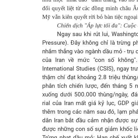
đối quyết liệt từ các đồng minh châu 
Mỹ vẫn kiên quyết rời bỏ bàn tiệc ngoại
Chiến dịch "Áp lực tối đa": Cuộc 
Ngay sau khi rút lui, Washingt
Pressure). Đây không chỉ là trừng p
nhắm thẳng vào ngành dầu mỏ - trụ cộ
của Iran về mức "con số không".
International Studies (CSIS), ngay t
thậm chí đạt khoảng 2.8 triệu thùn
phân tích chiến lược, đến tháng 5
xuống dưới 500.000 thùng/ngày, đá
rial của Iran mất giá kỷ lục, GDP 
thêm trong các năm sau đó, lạm phá
dân Iran bắt đầu cảm nhận được sự 
được những con số sụt giảm khốc liệ
Trừng phạt dầu mỏ: Hạn chế xuất kh