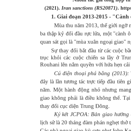
(2021).
Iran sanctions (RS20871)
.
http
1. Giai
đoạn
2013
-
2015
-
"Cành ô
Mùa thu năm 2013, thế giới ngỡ n
ba thập kỷ đối đầu rực lửa, một "cành ô
quan sát gọi là "mùa xuân ngoại giao" n
Sự thay đổi bắt đầu từ các cuộc
trục khỏi các cuộc chiến sa lầy ở Tr
Rouhani lên nắm quyền với hứa hẹn cải t
Cú điện thoại phá băng (2013):
đây là lần tương tác trực tiếp đầu tiên
năm. Một hành động nhỏ nhưng mang t
giao không phải là điều không thể. Tạ
thay đổi cục diện Trung Đông.
Ký kết JCPOA: Bản giao hưởng 
lịch sử là 20 tháng đàm phán nghẹt thở
Các nhà ngoại giao kỳ cựu như John Ker