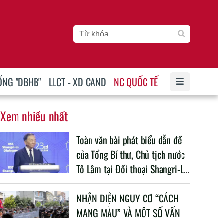
ỐNG "DBHB"
LLCT - XD CAND
NC QUỐC TẾ
Xem nhiều nhất
Toàn văn bài phát biểu dẫn đề
của Tổng Bí thư, Chủ tịch nước
Tô Lâm tại Đối thoại Shangri-La
lần thứ 23
NHẬN DIỆN NGUY CƠ “CÁCH
MẠNG MÀU” VÀ MỘT SỐ VẤN