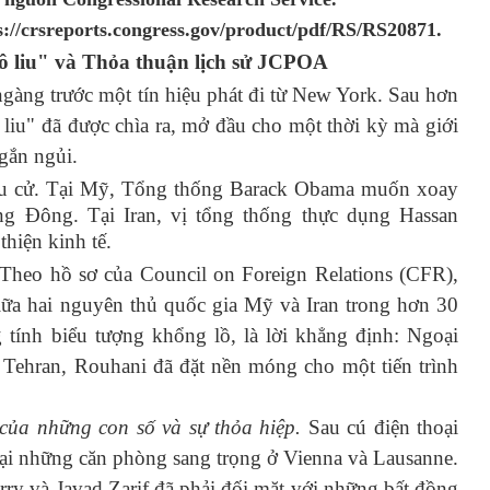
s://crsreports.congress.gov/product/pdf/RS/RS20871.
 liu" và Thỏa thuận lịch sử JCPOA
gàng trước một tín hiệu phát đi từ New York. Sau hơn
 liu" đã được chìa ra, mở đầu cho một thời kỳ mà giới
gắn ngủi.
 bầu cử. Tại Mỹ, Tổng thống Barack Obama muốn xoay
ung Đông. Tại Iran, vị tổng thống thực dụng Hassan
hiện kinh tế.
Theo hồ sơ của Council on Foreign Relations (CFR),
 giữa hai nguyên thủ quốc gia Mỹ và Iran trong hơn 30
ính biểu tượng khổng lồ, là lời khẳng định: Ngoại
i Tehran, Rouhani đã đặt nền móng cho một tiến trình
của những con số và sự thỏa hiệp.
Sau cú điện thoại
 tại những căn phòng sang trọng ở Vienna và Lausanne.
ry và Javad Zarif đã phải đối mặt với những bất đồng