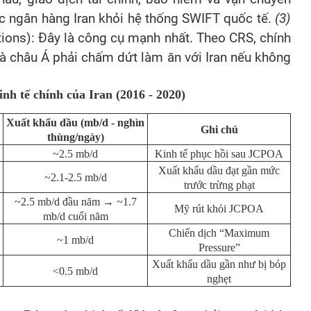
ác ngân hàng Iran khỏi hệ thống SWIFT quốc tế.
(3)
ions): Đây là công cụ mạnh nhất. Theo CRS, chính
à châu Á phải chấm dứt làm ăn với Iran nếu không
inh tế chính của Iran (2016 - 2020)
Xuất khẩu dầu (mb/d
- nghìn
Ghi chú
thùng/ngày
)
~2.5 mb/d
Kinh tế phục hồi sau JCPOA
Xuất khẩu dầu đạt gần mức
~2.1-2.5 mb/d
trước trừng phạt
~2.5 mb/d đầu năm → ~1.7
Mỹ rút khỏi JCPOA
mb/d cuối năm
Chiến dịch “Maximum
~1 mb/d
Pressure”
Xuất khẩu dầu gần như bị bóp
<0.5 mb/d
nghẹt