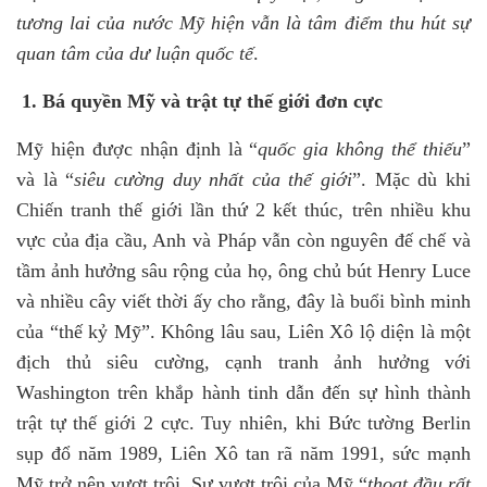
tương lai của nước Mỹ hiện vẫn là tâm điểm thu hút sự
quan tâm của dư luận quốc tế
.
1. Bá quyền Mỹ và trật tự thế giới đơn cực
Mỹ hiện được nhận định là “
quốc gia không thể thiếu
”
và là “
siêu cường duy nhất của thế giới
”. Mặc dù khi
Chiến tranh thế giới lần thứ 2 kết thúc, trên nhiều khu
vực của địa cầu, Anh và Pháp vẫn còn nguyên đế chế và
tầm ảnh hưởng sâu rộng của họ, ông chủ bút Henry Luce
và nhiều cây viết thời ấy cho rằng, đây là buổi bình minh
của “thế kỷ Mỹ”. Không lâu sau, Liên Xô lộ diện là một
địch thủ siêu cường, cạnh tranh ảnh hưởng với
Washington trên khắp hành tinh dẫn đến sự hình thành
trật tự thế giới 2 cực. Tuy nhiên, khi Bức tường Berlin
sụp đổ năm 1989, Liên Xô tan rã năm 1991, sức mạnh
Mỹ trở nên vượt trội. Sự vượt trội của Mỹ “
thoạt đầu rất