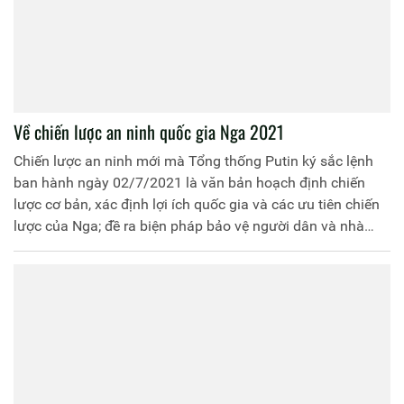
Về chiến lược an ninh quốc gia Nga 2021
Chiến lược an ninh mới mà Tổng thống Putin ký sắc lệnh
ban hành ngày 02/7/2021 là văn bản hoạch định chiến
lược cơ bản, xác định lợi ích quốc gia và các ưu tiên chiến
lược của Nga; đề ra biện pháp bảo vệ người dân và nhà
nước từ các mối đe dọa bên trong và bên ngoài; đặt ra các
mục tiêu để tăng cường an ninh quốc gia, đảm bảo phát
triển bền vững về lâu dài.