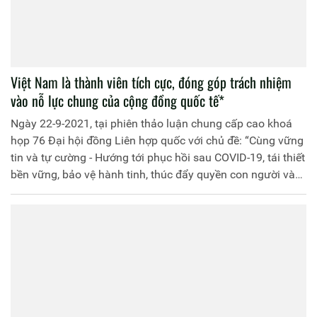
Việt Nam là thành viên tích cực, đóng góp trách nhiệm
vào nỗ lực chung của cộng đồng quốc tế*
Ngày 22-9-2021, tại phiên thảo luận chung cấp cao khoá
họp 76 Đại hội đồng Liên hợp quốc với chủ đề: “Cùng vững
tin và tự cường - Hướng tới phục hồi sau COVID-19, tái thiết
bền vững, bảo vệ hành tinh, thúc đẩy quyền con người và
cải tổ Liên hợp quốc”, Ủy viên Bộ Chính trị, Chủ tịch nước
Nguyễn Xuân Phúc có bài phát biểu quan trọng. Trang
Thông tin điện tử Học viện Chính trị Công an nhân dân trân
trọng giới thiệu toàn văn bài phát biểu: