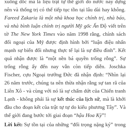
xuống dốc mà là liệu trật tự thế giới do nước này dựng
nên và thống trị có thể tiếp tục tồn tại lâu dài hay không.
Fareed Zakaria là một nhà khoa học chính trị, nhà báo,
và nhà bình luận chính trị người Mỹ gốc Ấn
Độ viết trên
tờ
The New York Times
vào năm 1998 rằng, chính sách
đối ngoại của Mỹ được định hình bởi “luận điệu nhấn
mạnh sự biến đổi nhưng thực tế lại là sự điều đình”. Kết
quả nhận được là “một nền bá quyền trống rỗng”. Sự
trống rỗng ấy đến nay vẫn còn tiếp diễn. Joschka
Fischer, cựu Ngoại trưởng Đức đã nhận định: “Nhìn lại
26 năm trước, chúng ta nên thừa nhận rằng sự tan rã của
Liên Xô - và cùng với nó là sự chấm dứt của Chiến tranh
Lạnh - không phải là sự
kết thúc của lịch sử
, mà là khởi
đầu cho đoạn kết của trật tự tự do kiểu phương Tây”. Và
thế giới đang bước tới giai đoạn “
hậu Hoa Kỳ
”!
Lời kết:
Sự tồn tại của những “đối trọng nặng ký” trong