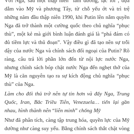
Với Nga, sau một thập niên “lầm đường, lạc lối”, dựa
dẫm vào Mỹ và phương Tây, từ chỗ yếu ớt và trì trệ
những năm đầu thập niên 1990, khi Putin lên nắm quyền
Nga đã trở thành một cường quốc theo chủ nghĩa “phục
thù”, một kẻ mà giới bình luận đánh giá là “phá đám có
đủ tiềm lực và thủ đoạn”. Vậy điều gì đã tạo nên sự trỗi
dậy của nước Nga và chính sách đối ngoại của Putin? Rõ
ràng, câu trả lời phần lớn đến từ nội lực nước Nga,
nhưng chính sách bóp chặt nước Nga đến nghẹt thở của
Mỹ là căn nguyên tạo ra sự kích động chủ nghĩa “phục
thù” của Nga.
Làm cho đối thủ trở nên tự tin hơn và đẩy Nga, Trung
Quốc, Iran, Bắc Triều Tiên, Venezuela… tiến lại gần
nhau, hình thành nên
“
liên minh
”
chống Mỹ
Như đã phân tích, càng tập trung hóa, quyền lực của Mỹ
dường như càng suy yếu. Bằng chính sách thắt chặt vòng