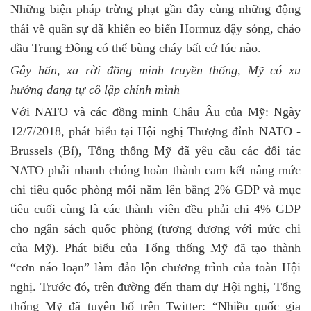
Những biện pháp trừng phạt gần đây cùng những động
thái về quân sự đã khiến eo biển Hormuz dậy sóng, chảo
dầu Trung Đông có thể bùng cháy bất cứ lúc nào.
Gây hấn, xa rời đồng minh truyền thống, Mỹ có xu
hướng đang tự cô lập chính mình
Với NATO và các đồng minh Châu Âu của Mỹ: Ngày
12/7/2018, phát biểu tại Hội nghị Thượng đỉnh NATO -
Brussels (Bỉ), Tổng thống Mỹ đã yêu cầu các đối tác
NATO phải nhanh chóng hoàn thành cam kết nâng mức
chi tiêu quốc phòng mỗi năm lên bằng 2% GDP và mục
tiêu cuối cùng là các thành viên đều phải chi 4% GDP
cho ngân sách quốc phòng (tương đương với mức chi
của Mỹ). Phát biểu của Tổng thống Mỹ đã tạo thành
“cơn náo loạn” làm đảo lộn chương trình của toàn Hội
nghị. Trước đó, trên đường đến tham dự Hội nghị, Tổng
thống Mỹ đã tuyên bố trên Twitter: “Nhiều quốc gia