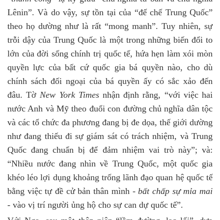
Lênin”. Và do vậy, sự tồn tại của “đế chế Trung Quốc”
theo họ dường như là rất “mong manh”. Tuy nhiên, sự
trỗi dậy của Trung Quốc là một trong những biến đổi to
lớn của đời sống chính trị quốc tế, hứa hẹn làm xói mòn
quyền lực của bất cứ quốc gia bá quyền nào, cho dù
chính sách đối ngoại của bá quyền ấy có sắc xảo đến
đâu. Tờ
New York Times
nhận định rằng, “với việc hai
nước Anh và Mỹ theo đuổi con đường chủ nghĩa dân tộc
và các tổ chức đa phương đang bị đe dọa, thế giới dường
như đang thiếu đi sự giám sát có trách nhiệm, và Trung
Quốc đang chuẩn bị để đảm nhiệm vai trò này”; và:
“Nhiều nước đang nhìn về Trung Quốc, một quốc gia
khéo léo lợi dụng khoảng trống lãnh đạo quan hệ quốc tế
bằng việc tự đề cử bản thân mình -
bất chấp sự mỉa mai
- vào vị trí người ủng hộ cho sự can dự quốc tế”.