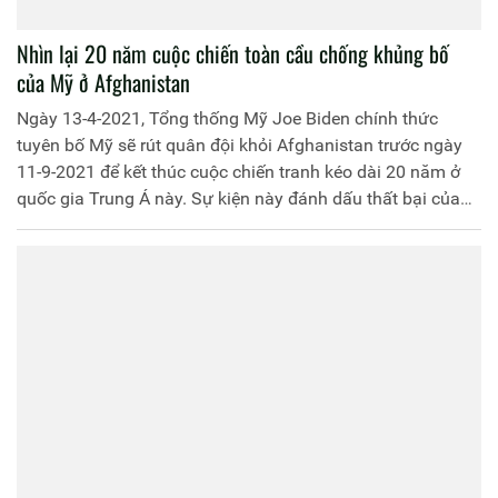
Nhìn lại 20 năm cuộc chiến toàn cầu chống khủng bố
của Mỹ ở Afghanistan
Ngày 13-4-2021, Tổng thống Mỹ Joe Biden chính thức
tuyên bố Mỹ sẽ rút quân đội khỏi Afghanistan trước ngày
11-9-2021 để kết thúc cuộc chiến tranh kéo dài 20 năm ở
quốc gia Trung Á này. Sự kiện này đánh dấu thất bại của
Mỹ trong “cuộc chiến chống khủng bố toàn cầu” do Mỹ
phát động sau khi nước này bị tấn công khủng bố ngày 11-
9-2001.