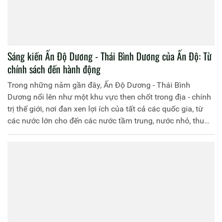
Sáng kiến Ấn Độ Dương - Thái Bình Dương của Ấn Độ: Từ
chính sách đến hành động
Trong những năm gần đây, Ấn Độ Dương - Thái Bình
Dương nổi lên như một khu vực then chốt trong địa - chính
trị thế giới, nơi đan xen lợi ích của tất cả các quốc gia, từ
các nước lớn cho đến các nước tầm trung, nước nhỏ, thu
hút sự quan tâm đặc biệt của không ít cường quốc, tổ chức
quốc tế ở bên ngoài khu vực. Trong bối cảnh đó, Sáng kiến
Ấn Độ Dương - Thái Bình Dương của Ấn Độ ngày càng
được nhiều nước quan tâm do Ấn Độ được xem là một
trong những nước lớn có ảnh hưởng sâu rộng trong khu
vực.