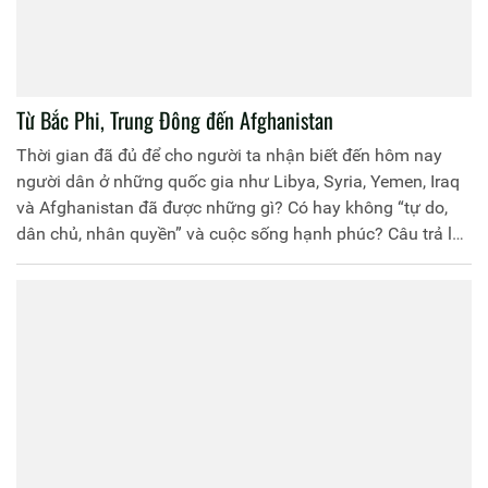
Từ Bắc Phi, Trung Đông đến Afghanistan
Thời gian đã đủ để cho người ta nhận biết đến hôm nay
người dân ở những quốc gia như Libya, Syria, Yemen, Iraq
và Afghanistan đã được những gì? Có hay không “tự do,
dân chủ, nhân quyền” và cuộc sống hạnh phúc? Câu trả lời
là chưa. Cái hiện hữu là sự hoang tàn của chiến tranh, gia
tăng những mâu thuẫn và xung đột sắc tộc, tôn giáo, các
hoạt động khủng bố với bao đau thương, mất mát, máu và
nước mắt...