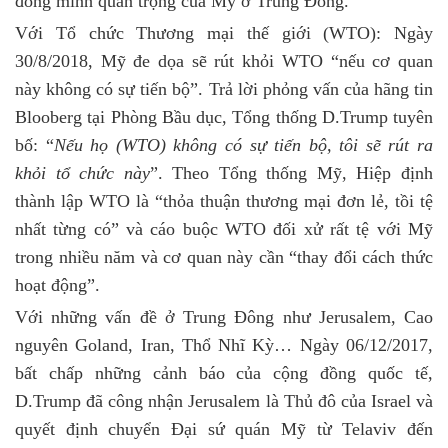
đồng minh quan trọng của Mỹ ở Trung Đông.
Với Tổ chức Thương mại thế giới (WTO): Ngày
30/8/2018, Mỹ đe dọa sẽ rút khỏi WTO “nếu cơ quan
này không có sự tiến bộ”. Trả lời phỏng vấn của hãng tin
Blooberg tại Phòng Bầu dục, Tổng thống D.Trump tuyên
bố: “
Nếu họ (WTO) không có sự tiến bộ, tôi sẽ rút ra
khỏi tổ chức này
”. Theo Tổng thống Mỹ, Hiệp định
thành lập WTO là “thỏa thuận thương mại đơn lẻ, tồi tệ
nhất từng có” và cáo buộc WTO đối xử rất tệ với Mỹ
trong nhiều năm và cơ quan này cần “thay đổi cách thức
hoạt động”.
Với những vấn đề ở Trung Đông như Jerusalem, Cao
nguyên Goland, Iran, Thổ Nhĩ Kỳ… Ngày 06/12/2017,
bất chấp những cảnh báo của cộng đồng quốc tế,
D.Trump đã công nhận Jerusalem là Thủ đô của Israel và
quyết định chuyển Đại sứ quán Mỹ từ Telaviv đến