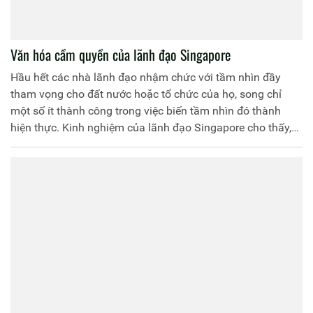
Văn hóa cầm quyền của lãnh đạo Singapore
Hầu hết các nhà lãnh đạo nhậm chức với tầm nhìn đầy
tham vọng cho đất nước hoặc tổ chức của họ, song chỉ
một số ít thành công trong việc biến tầm nhìn đó thành
hiện thực. Kinh nghiệm của lãnh đạo Singapore cho thấy,
ngoài tài năng, đặc điểm cốt lõi xác định các nhà lãnh đạo
thành công với tầm nhìn tham vọng là sức thu hút từ uy tín,
kết tinh ở văn hóa cầm quyền, thể hiện trước hết ở sức ảnh
hưởng thông qua tính cách với hành vi truyền cảm hứng
mẫu mực, bảo đảm họ là một nhà lãnh đạo dẫn đầu bằng
tấm gương và hành động. Điều này được đặc biệt coi trọng
trong quá trình hình thành và phát triển văn hóa cầm
quyền của lãnh đạo Singapore.