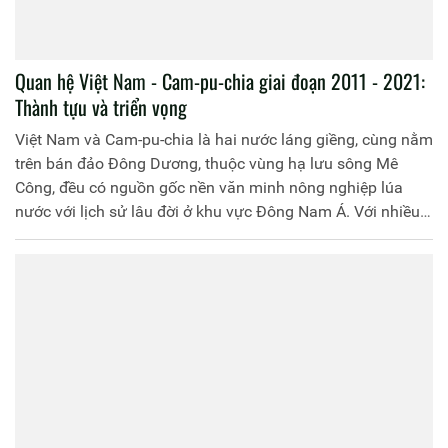
Quan hệ Việt Nam - Cam-pu-chia giai đoạn 2011 - 2021:
Thành tựu và triển vọng
Việt Nam và Cam-pu-chia là hai nước láng giềng, cùng nằm
trên bán đảo Đông Dương, thuộc vùng hạ lưu sông Mê
Công, đều có nguồn gốc nền văn minh nông nghiệp lúa
nước với lịch sử lâu đời ở khu vực Đông Nam Á. Với nhiều
điểm tương đồng, hai nước luôn gần gũi, gắn bó, chia sẻ,
giúp đỡ lẫn nhau trong quá trình xây dựng và phát triển đất
nước. Bằng quyết tâm và nỗ lực chung của cả hai bên,
trong giai đoạn 2011 - 2021, quan hệ hợp tác giữa hai nước
đã đạt được nhiều thành tựu nổi bật, tạo đà phát triển về
mọi mặt trong giai đoạn mới.