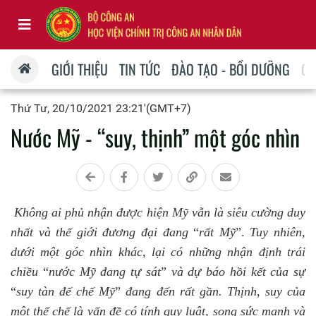
GIỚI THIỆU
TIN TỨC
ĐÀO TẠO - BỒI DƯỠNG
QU
Thứ Tư, 20/10/2021 23:21'(GMT+7)
Nước Mỹ - “suy, thịnh” một góc nhìn
Không ai phủ nhận được hiện Mỹ vẫn là siêu cường duy
nhất và thế giới đương đại đang
“
rất Mỹ
”.
Tuy nhiên,
dưới một góc nhìn khác, lại có những nhận định trái
chiều
“
nước Mỹ đang tự sát
”
và dự báo hồi kết của sự
“
suy tàn đế chế Mỹ
”
đang đến rất gần. Thịnh, suy của
một thể chế là vấn đề có tính quy luật, song sức mạnh và