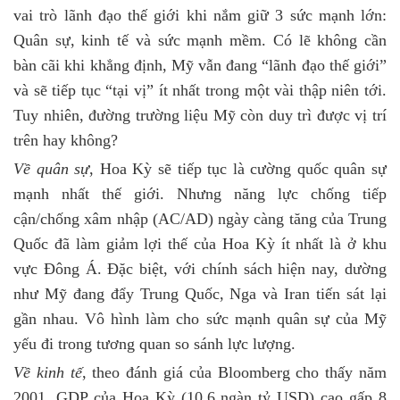
vai trò lãnh đạo thế giới khi nắm giữ 3 sức mạnh lớn:
Quân sự, kinh tế và sức mạnh mềm. Có lẽ không cần
bàn cãi khi khẳng định, Mỹ vẫn đang “lãnh đạo thế giới”
và sẽ tiếp tục “tại vị” ít nhất trong một vài thập niên tới.
Tuy nhiên, đường trường liệu Mỹ còn duy trì được vị trí
trên hay không?
Về quân sự
, Hoa Kỳ sẽ tiếp tục là cường quốc quân sự
mạnh nhất thế giới. Nhưng năng lực chống tiếp
cận/chống xâm nhập (AC/AD) ngày càng tăng của Trung
Quốc đã làm giảm lợi thế của Hoa Kỳ ít nhất là ở khu
vực Đông Á. Đặc biệt, với chính sách hiện nay, dường
như Mỹ đang đẩy Trung Quốc, Nga và Iran tiến sát lại
gần nhau. Vô hình làm cho sức mạnh quân sự của Mỹ
yếu đi trong tương quan so sánh lực lượng.
Về kinh tế
, theo đánh giá của Bloomberg cho thấy năm
2001, GDP của Hoa Kỳ (10,6 ngàn tỷ USD) cao gấp 8