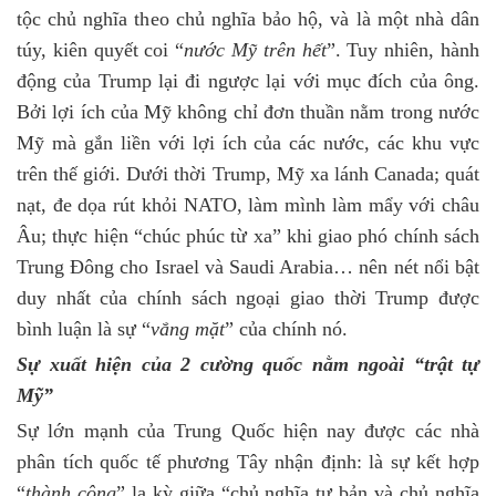
tộc chủ nghĩa theo chủ nghĩa bảo hộ, và là một nhà dân
túy, kiên quyết coi “
nước Mỹ trên hết
”. Tuy nhiên, hành
động của Trump lại đi ngược lại với mục đích của ông.
Bởi lợi ích của Mỹ không chỉ đơn thuần nằm trong nước
Mỹ mà gắn liền với lợi ích của các nước, các khu vực
trên thế giới. Dưới thời Trump, Mỹ xa lánh Canada; quát
nạt, đe dọa rút khỏi NATO, làm mình làm mẩy với châu
Âu; thực hiện “chúc phúc từ xa” khi giao phó chính sách
Trung Đông cho Israel và Saudi Arabia… nên nét nổi bật
duy nhất của chính sách ngoại giao thời Trump được
bình luận là sự “
vắng mặt
” của chính nó.
Sự xuất hiện của 2 cường quốc nằm ngoài “trật tự
Mỹ”
Sự lớn mạnh của Trung Quốc hiện nay được các nhà
phân tích quốc tế phương Tây nhận định: là sự kết hợp
“
thành công
” lạ kỳ giữa “chủ nghĩa tư bản và chủ nghĩa