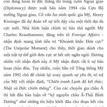
còn đang hoan hỉ đắc thắng thì trong cuốn Ngoại giao
(
Diplomacy)
được xuất bản năm 1994 của Cựu Bộ
trưởng Ngoại giao, Cố vấn An ninh quốc gia Mỹ, Henry
Kissinger đã dự đoán về sự trỗi dậy của một thời đại đa
cực mới. Nhà bình luận chính trị bảo thủ người Mỹ
Charles Krauthammer, đăng trên tờ
Foreign Affairs
-
nhận định mang tính tiên tri “Khoảnh khắc Đơn cực”
(The Unipolar Moment) cho thấy, thời gian dành cho
một trật tự thế giới đơn cực sẽ hết sức ngắn ngủi. Đương
nhiên với nhận định này ở Mỹ nhận được rất ít sự hân
hoan chào đón. Tuy nhiên, cuộc bầu cử Tổng thống Mỹ
năm 1992 chủ đề chính lại xoay quanh sự yếu ớt, trì trệ
của Mỹ với nhận định, “
Chiến tranh Lạnh đã kết thúc;
Nhật và Đức chiến thắng
”. Còn các chuyên gia châu Á
thì bắt đầu bàn luận về “kỷ nguyên châu Á-Thái Bình
Dương” như những tín hiệu khởi đầu cho đoạn kết của