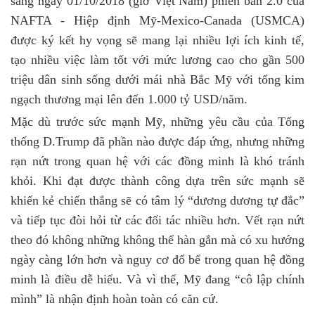
sáng ngày 01/10/2018 (giờ Việt Nam) phiên bản 2.0 của
NAFTA - Hiệp định Mỹ-Mexico-Canada (USMCA)
được ký kết hy vọng sẽ mang lại nhiều lợi ích kinh tế,
tạo nhiều việc làm tốt với mức lương cao cho gần 500
triệu dân sinh sống dưới mái nhà Bắc Mỹ với tổng kim
ngạch thương mại lên đến 1.000 tỷ USD/năm.
Mặc dù trước sức mạnh Mỹ, những yêu cầu của Tổng
thống D.Trump đã phần nào được đáp ứng, nhưng những
rạn nứt trong quan hệ với các đồng minh là khó tránh
khỏi. Khi đạt được thành công dựa trên sức mạnh sẽ
khiến kẻ chiến thắng sẽ có tâm lý “dương dương tự đắc”
và tiếp tục đòi hỏi từ các đối tác nhiều hơn. Vết rạn nứt
theo đó không những không thể hàn gắn mà có xu hướng
ngày càng lớn hơn và nguy cơ đổ bể trong quan hệ đồng
minh là điều dễ hiểu. Và vì thế, Mỹ đang “cô lập chính
mình” là nhận định hoàn toàn có căn cứ.