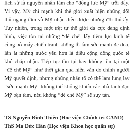
lịch sử là nguyên nhân làm cho “động lực Mỹ” trỗi dậy.
Vì vậy, Mỹ chỉ mạnh khi thế giới xuất hiện những đối
thủ ngang tầm và Mỹ nhận diện được những đối thủ ấy.
Tuy nhiên, trong một trật tự thế giới đa cực đang định
hình, việc tồn tại những “đế chế” lấy tiềm lực kinh tế
cùng bộ máy chiến tranh khổng lồ làm sức mạnh đe dọa,
lấn át những nước yếu hơn là điều cộng đồng quốc tế
khó chấp nhận. Tiếp tục tồn tại hay không tồn tại một
“đế chế Mỹ” như thời gian qua hiện vẫn do chính người
Mỹ quyết định, nhưng những nhân tố có thể làm lung lay
“sức mạnh Mỹ” không thể không khiến các nhà lãnh đạo
Mỹ bận tâm, nếu không “đế chế Mỹ” sẽ suy tàn.
TS Nguyễn Đình Thiện (Học viện Chính trị CAND)
ThS Ma Đức Hân (Học viện Khoa học quân sự)