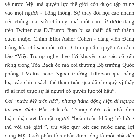
về nước Mỹ, mà quyền lực thế giới còn được tập trung
vào một người - Tổng thống. Sự thay đổi nội các nhanh
đến chóng mặt với chỉ duy nhất một cụm từ được đăng
trên Twitter của D.Trump “bạn bị sa thải” đã trở thành
quen thuộc. Chính Eliot Asher Cohen - đảng viên Đảng
Cộng hòa chỉ sau một tuần D.Trump nắm quyền đã cảnh
báo “Việc Trump nghe theo lời khuyên của các cố vấn
riêng trong Tòa Bạch ốc mà coi thường Bộ trưởng Quốc
phòng J.Mattis hoặc Ngoại trưởng Tillerson qua hàng
loạt các chính sách thê thảm tuần qua đã cho quý vị thấy
rõ ai mới thực sự là người có quyền lực tối hậu”.
Coi
“
nước Mỹ trên hết
”,
nhưng hành động hiện đi ngược
lại mục đích
: Bản chất của Trump được các nhà bình
luận nhận xét là một người “hoàn toàn không hề hứng
thú với thế giới ”, trừ việc quy kết các nước đang lợi
dụng Mỹ. Giới phân tích nhận định, ông là một nhà dân