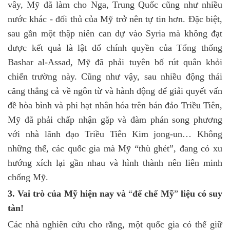
vây, Mỹ đã làm cho Nga, Trung Quốc cũng như nhiều
nước khác - đối thủ của Mỹ trở nên tự tin hơn. Đặc biệt,
sau gần một thập niên can dự vào Syria mà không đạt
được kết quả là lật đổ chính quyền của Tổng thống
Bashar al-Assad, Mỹ đã phải tuyên bố rút quân khỏi
chiến trường này. Cũng như vậy, sau nhiều động thái
căng thẳng cả về ngôn từ và hành động để giải quyết vấn
đề hòa bình và phi hạt nhân hóa trên bán đảo Triều Tiên,
Mỹ đã phải chấp nhận gặp và đàm phán song phương
với nhà lãnh đạo Triều Tiên Kim jong-un… Không
những thế, các quốc gia mà Mỹ “thù ghét”, đang có xu
hướng xích lại gần nhau và hình thành nên liên minh
chống Mỹ.
3. Vai trò của Mỹ hiện nay và
“
đế chế Mỹ
”
liệu có suy
tàn!
Các nhà nghiên cứu cho rằng, một quốc gia có thể giữ