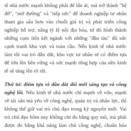
tế nhà nước mạnh không phải để lấn át, mà trở thành "bệ
đỡ", "mở đường" và "tiếp sức" để doanh nghiệp tư nhân
tham gia sâu hơn vào chuỗi giá trị và phát triển công
nghiệp hỗ trợ, nâng tỷ lệ nội địa hóa, từ đó hình thành
những cụm liên kết ngành với những "đầu tàu" đủ sức
cạnh tranh khu vực và toàn cầu. Nếu kinh tế nhà nước
làm tốt vai trò dẫn dắt, khu vực tư nhân sẽ có điểm tựa
để lớn lên bền vững và sức mạnh tổng hợp của nền kinh
tế sẽ tăng lên rõ rệt.
Thứ tư: điểm tựa về dẫn dắt đổi mới sáng tạo và công
nghệ lõi.
Nếu kinh tế nhà nước chỉ mạnh về vốn, mạnh
về tài sản mà yếu về công nghệ, quản trị và nhân lực, thì
không thể giữ vai trò chủ đạo trong kỷ nguyên mới. Vai
trò chủ đạo hôm nay không chỉ đo bằng quy mô, mà phải
được đo bằng khả năng làm chủ công nghệ, chuẩn hóa