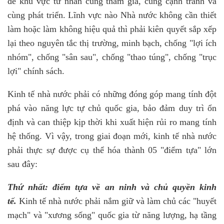
để khu vực tư nhân cùng tham gia, cùng cạnh tranh và
cùng phát triển. Lĩnh vực nào Nhà nước không cần thiết
làm hoặc làm không hiệu quả thì phải kiên quyết sắp xếp
lại theo nguyên tắc thị trường, minh bạch, chống "lợi ích
nhóm", chống "sân sau", chống "thao túng", chống "trục
lợi" chính sách.
Kinh tế nhà nước phải có những đóng góp mang tính đột
phá vào năng lực tự chủ quốc gia, bảo đảm duy trì ổn
định và can thiệp kịp thời khi xuất hiện rủi ro mang tính
hệ thống. Vì vậy, trong giai đoạn mới, kinh tế nhà nước
phải thực sự được cụ thể hóa thành 05 "điểm tựa" lớn
sau đây:
Thứ nhất: điểm tựa về an ninh và chủ quyền kinh
tế.
Kinh tế nhà nước phải nắm giữ và làm chủ các "huyết
mạch" và "xương sống" quốc gia từ năng lượng, hạ tầng