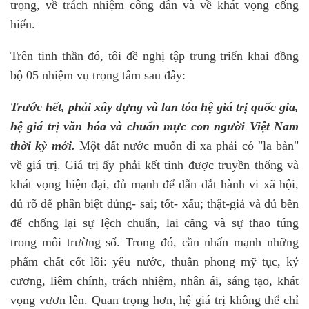
trọng, về trách nhiệm công dân và về khát vọng cống
hiến.
Trên tinh thần đó, tôi đề nghị tập trung triển khai đồng
bộ 05 nhiệm vụ trọng tâm sau đây:
Trước hết, phải xây dựng và lan tỏa hệ giá trị quốc gia,
hệ giá trị văn hóa và chuẩn mực con người Việt Nam
thời kỳ mới.
Một đất nước muốn đi xa phải có "la bàn"
về giá trị. Giá trị ấy phải kết tinh được truyền thống và
khát vọng hiện đại, đủ mạnh để dẫn dắt hành vi xã hội,
đủ rõ để phân biệt đúng- sai; tốt- xấu; thật-giả và đủ bền
để chống lại sự lệch chuẩn, lai căng và sự thao túng
trong môi trường số. Trong đó, cần nhấn mạnh những
phẩm chất cốt lõi: yêu nước, thuần phong mỹ tục, kỷ
cương, liêm chính, trách nhiệm, nhân ái, sáng tạo, khát
vọng vươn lên. Quan trọng hơn, hệ giá trị không thể chỉ