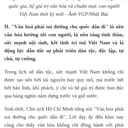
quốc gia, hệ giá trị văn hóa và chuẩn mực con người
Việt Nam thời kỳ mới - Ảnh VGP/Nhật Bắc
II. "Văn hoá phải soi đường cho quốc dân đi" là nền
văn hóa hướng tới con người, là nền tảng tinh thần,
sức mạnh nội sinh, kết tinh trí tuệ Việt Nam và là
động lực dẫn dắt sự phát triển dân tộc, độc lập, tự
chủ, tự cường.
Trong lịch sử dân tộc, sức mạnh Việt Nam không chỉ
được tạo nên bởi tài nguyên hay quy mô, mà trước hết
bởi bản lĩnh, khí phách, ý chí và hệ giá trị được hun đúc
qua hàng nghìn năm dựng nước và giữ nước.
Sinh thời, Chủ tịch Hồ Chí Minh từng nói "Văn hóa phải
soi đường cho quốc dân đi". Lời dạy ấy đến hôm nay
càng cho thấy văn hóa không chỉ đồng hành với phát