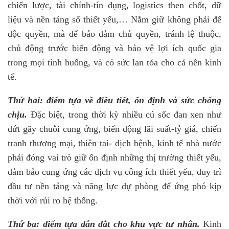
chiến lược, tài chính-tín dụng, logistics then chốt, dữ
liệu và nền tảng số thiết yếu,… Nắm giữ không phải để
độc quyền, mà để bảo đảm chủ quyền, tránh lệ thuộc,
chủ động trước biến động và bảo vệ lợi ích quốc gia
trong mọi tình huống, và có sức lan tỏa cho cả nền kinh
tế.
Thứ hai: điểm tựa về điều tiết, ổn định và sức chống
chịu.
Đặc biệt, trong thời kỳ nhiều cú sốc đan xen như
đứt gãy chuỗi cung ứng, biến động lãi suất-tỷ giá, chiến
tranh thương mại, thiên tai- dịch bệnh, kinh tế nhà nước
phải đóng vai trò giữ ổn định những thị trường thiết yếu,
đảm bảo cung ứng các dịch vụ công ích thiết yếu, duy trì
đầu tư nền tảng và năng lực dự phòng để ứng phó kịp
thời với rủi ro hệ thống.
Thứ ba: điểm tựa dẫn dắt cho khu vực tư nhân.
Kinh