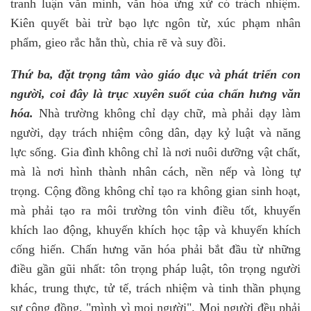
tranh luận văn minh, văn hóa ứng xử có trách nhiệm.
Kiên quyết bài trừ bạo lực ngôn từ, xúc phạm nhân
phẩm, gieo rắc hằn thù, chia rẽ và suy đồi.
Thứ ba, đặt trọng tâm vào giáo dục và phát triển con
người, coi đây là trục xuyên suốt của chấn hưng văn
hóa.
Nhà trường không chỉ dạy chữ, mà phải dạy làm
người, dạy trách nhiệm công dân, dạy kỷ luật và năng
lực sống. Gia đình không chỉ là nơi nuôi dưỡng vật chất,
mà là nơi hình thành nhân cách, nền nếp và lòng tự
trọng. Cộng đồng không chỉ tạo ra không gian sinh hoạt,
mà phải tạo ra môi trường tôn vinh điều tốt, khuyến
khích lao động, khuyến khích học tập và khuyến khích
cống hiến. Chấn hưng văn hóa phải bắt đầu từ những
điều gần gũi nhất: tôn trọng pháp luật, tôn trọng người
khác, trung thực, tử tế, trách nhiệm và tinh thần phụng
sự cộng đồng, "mình vì mọi người". Mọi người đều phải