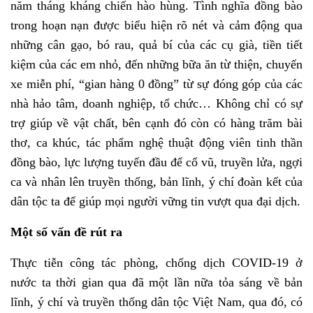
năm tháng kháng chiến hào hùng. Tình nghĩa đồng bào
trong hoạn nạn được biểu hiện rõ nét và cảm động qua
những cân gạo, bó rau, quả bí của các cụ già, tiền tiết
kiệm của các em nhỏ, đến những bữa ăn từ thiện, chuyến
xe miễn phí, “gian hàng 0 đồng” từ sự đóng góp của các
nhà hảo tâm, doanh nghiệp, tổ chức… Không chỉ có sự
trợ giúp về vật chất, bên cạnh đó còn có hàng trăm bài
thơ, ca khúc, tác phẩm nghệ thuật động viên tinh thần
đồng bào, lực lượng tuyến đầu để cổ vũ, truyền lửa, ngợi
ca và nhân lên truyền thống, bản lĩnh, ý chí đoàn kết của
dân tộc ta để giúp mọi người vững tin vượt qua đại dịch.
Một số vấn đề rút ra
Thực tiễn công tác phòng, chống dịch COVID-19 ở
nước ta thời gian qua đã một lần nữa tỏa sáng về bản
lĩnh, ý chí và truyền thống dân tộc Việt Nam, qua đó, có