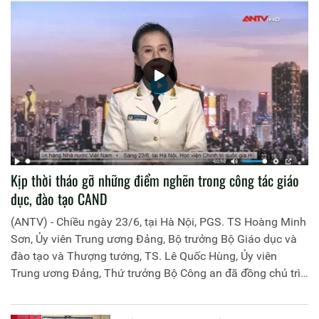
Kịp thời tháo gỡ những điểm nghẽn trong công tác giáo
dục, đào tạo CAND
(ANTV) - Chiều ngày 23/6, tại Hà Nội, PGS. TS Hoàng Minh
Sơn, Ủy viên Trung ương Đảng, Bộ trưởng Bộ Giáo dục và
đào tạo và Thượng tướng, TS. Lê Quốc Hùng, Ủy viên
Trung ương Đảng, Thứ trưởng Bộ Công an đã đồng chủ trì
buổi làm việc với các đơn vị của 2 Bộ về một số nội dung
liên quan đến công tác giáo dục và đào tạo của lực lượng