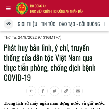
GIỚI THIỆU
TIN TỨC
ĐÀO TẠO - BỒI DƯỠNG
QU
Thứ Tư, 24/8/2022 9:13'(GMT+7)
Phát huy bản lĩnh, ý chí, truyền
thống của dân tộc Việt Nam qua
thực tiễn phòng, chống dịch bệnh
COVID-19
Trong lịch sử mấy ngàn năm dựng nước và giữ nước,