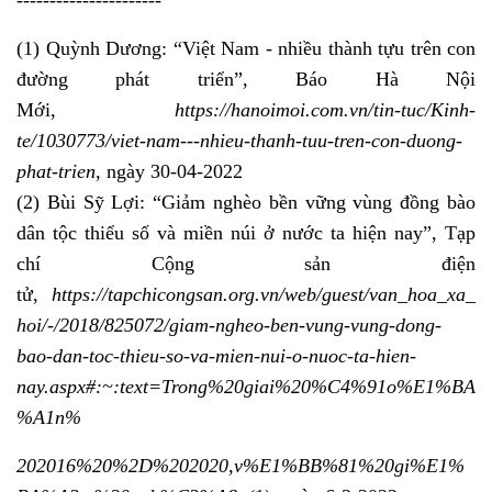
----------------------
(1) Quỳnh Dương: “Việt Nam - nhiều thành tựu trên con
đường phát triển”, Báo Hà Nội
Mới,
https://hanoimoi.com.vn/tin-tuc/Kinh-
te/1030773/viet-nam---nhieu-thanh-tuu-tren-con-duong-
phat-trien,
ngày 30-04-2022
(2) Bùi Sỹ Lợi: “Giảm nghèo bền vững vùng đồng bào
dân tộc thiểu số và miền núi ở nước ta hiện nay”, Tạp
chí Cộng sản điện
tử,
https://tapchicongsan.org.vn/web/guest/van_hoa_xa_
hoi/-/2018/825072/giam-ngheo-ben-vung-vung-dong-
bao-dan-toc-thieu-so-va-mien-nui-o-nuoc-ta-hien-
nay.aspx#:~:text=Trong%20giai%20%C4%91o%E1%BA
%A1n%
202016%20%2D%202020,v%E1%BB%81%20gi%E1%