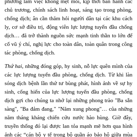
phương làm việc không mệt mỏi, kịp thời ban hành các
chủ trương, chính sách linh hoạt, sáng tạo trong phòng,
chống dịch; ân cần thăm hỏi người dân tại các khu cách
ly, cơ sở điều trị, động viên lực lượng tuyến đầu chống
dịch… đã trở thành nguồn sức mạnh tinh thần to lớn để
cổ vũ ý chí, nghị lực cho toàn dân, toàn quân trong công
tác phòng, chống dịch.
Thứ hai,
những đóng góp, hy sinh, nỗ lực quên mình của
các lực lượng tuyến đầu phòng, chống dịch. Từ khi làn
sóng dịch bệnh lần thứ tư bùng phát, hình ảnh về sự hy
sinh, cống hiến của lực lượng tuyến đầu phòng, chống
dịch gợi cho chúng ta nhớ lại những phong trào "Ba sẵn
sàng", "Ba đảm đang," "Năm xung phong"… của những
năm tháng kháng chiến cứu nước hào hùng. Giờ đây,
truyền thống đó lại được lan tỏa mạnh mẽ hơn qua hình
ảnh các “cán bộ y tế trong bộ quần áo bảo hộ giữa mùa