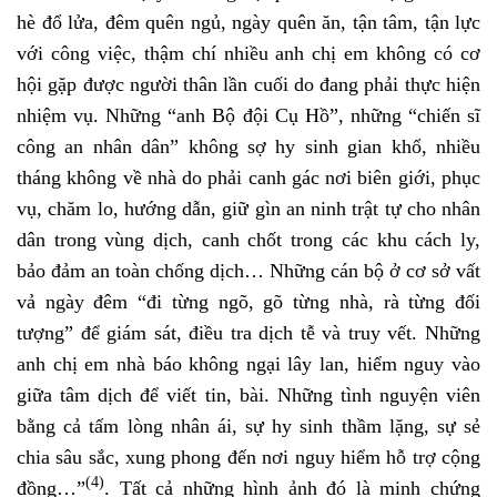
hè đổ lửa, đêm quên ngủ, ngày quên ăn, tận tâm, tận lực
với công việc, thậm chí nhiều anh chị em không có cơ
hội gặp được người thân lần cuối do đang phải thực hiện
nhiệm vụ. Những “anh Bộ đội Cụ Hồ”, những “chiến sĩ
công an nhân dân” không sợ hy sinh gian khổ, nhiều
tháng không về nhà do phải canh gác nơi biên giới, phục
vụ, chăm lo, hướng dẫn, giữ gìn an ninh trật tự cho nhân
dân trong vùng dịch, canh chốt trong các khu cách ly,
bảo đảm an toàn chống dịch… Những cán bộ ở cơ sở vất
vả ngày đêm “đi từng ngõ, gõ từng nhà, rà từng đối
tượng” để giám sát, điều tra dịch tễ và truy vết. Những
anh chị em nhà báo không ngại lây lan, hiểm nguy vào
giữa tâm dịch để viết tin, bài. Những tình nguyện viên
bằng cả tấm lòng nhân ái, sự hy sinh thầm lặng, sự sẻ
chia sâu sắc, xung phong đến nơi nguy hiểm hỗ trợ cộng
(4)
đồng…”
. Tất cả những hình ảnh đó là minh chứng