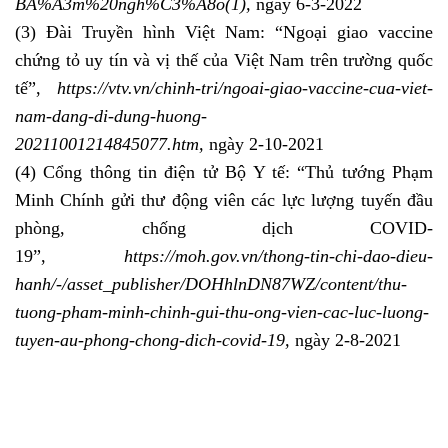
BA%A3m%20ngh%C3%A8o(1),
ngày 6-3-2022
(3) Đài Truyền hình Việt Nam: “Ngoại giao vaccine
chứng tỏ uy tín và vị thế của Việt Nam trên trường quốc
tế”,
https://vtv.vn/chinh-tri/ngoai-giao-vaccine-cua-viet-
nam-dang-di-dung-huong-
20211001214845077.htm
,
ngày 2-10-2021
(4) Cổng thông tin điện tử Bộ Y tế: “Thủ tướng Phạm
Minh Chính gửi thư động viên các lực lượng tuyến đầu
phòng, chống dịch COVID-
19”,
https://moh.gov.vn/thong-tin-chi-dao-dieu-
hanh/-/asset_publisher/DOHhlnDN87WZ/content/thu-
tuong-pham-minh-chinh-gui-thu-ong-vien-cac-luc-luong-
tuyen-au-phong-chong-dich-covid-19
,
ngày 2-8-2021