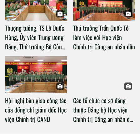
Thượng tướng, TS Lê Quốc
Thứ trưởng Trần Quốc Tỏ
Hùng, Ủy viên Trung ương
làm việc với Học viện
Đảng, Thứ trưởng Bộ Công
Chính trị Công an nhân dân
an làm việc với Học viện
Chính trị Công an nhân dân
Hội nghị bàn giao công tác
Các tổ chức cơ sở đảng
của đồng chí giám đốc Học
thuộc Đảng bộ Học viện
viện Chính trị CAND
Chính trị Công an nhân dân
tổ chức thành công Đại hội
nhiệm kỳ 2020 – 2025