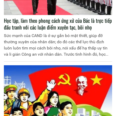
Học tập, làm theo phong cách ứng xử của Bác là trực tiếp
đấu tranh với các luận điểm xuyên tạc, bôi nhọ
Sức mạnh của CAND là ở sự gắn bó mật thiết, giúp đỡ
thường xuyên của nhân dân; do đó các thế lực thù địch
luôn luôn tìm mọi cách bôi nhọ, nói xấu để hạ thấp uy tín
và li gián Công an với nhân dân. Trước tình hình đó, học
tập, làm theo phong cách ứng xử của Chủ tịch Hồ Chí Minh
là phương pháp để cán bộ, chiến sĩ CAND đấu tranh hiệu
quả với mọi hình thức xuyên tạc, nói xấu.