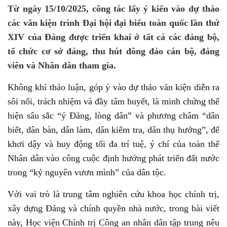
Từ ngày 15/10/2025, công tác lấy ý kiến vào dự thảo
các văn kiện trình Đại hội đại biểu toàn quốc lần thứ
XIV của Đảng được triển khai ở tất cả các đảng bộ,
tổ chức cơ sở đảng, thu hút đông đảo cán bộ, đảng
viên và Nhân dân tham gia.
Không khí thảo luận, góp ý vào dự thảo văn kiện diễn ra
sôi nổi, trách nhiệm và đầy tâm huyết, là minh chứng thể
hiện sâu sắc “ý Đảng, lòng dân” và phương châm “dân
biết, dân bàn, dân làm, dân kiểm tra, dân thụ hưởng”, để
khơi dậy và huy động tối đa trí tuệ, ý chí của toàn thể
Nhân dân vào công cuộc định hướng phát triển đất nước
trong “kỷ nguyên vươn mình” của dân tộc.
Với vai trò là trung tâm nghiên cứu khoa học chính trị,
xây dựng Đảng và chính quyền nhà nước, trong bài viết
này, Học viện Chính trị Công an nhân dân tập trung nêu