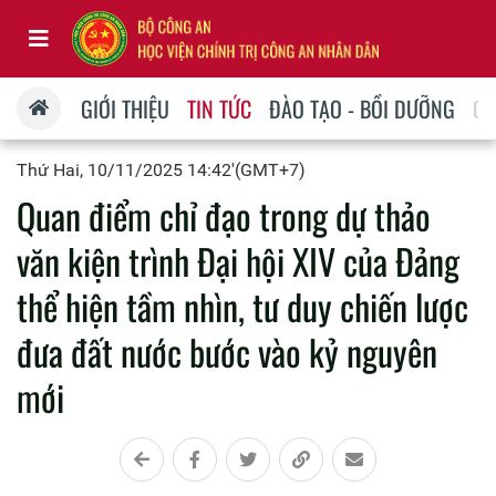
GIỚI THIỆU
TIN TỨC
ĐÀO TẠO - BỒI DƯỠNG
QU
Thứ Hai, 10/11/2025 14:42'(GMT+7)
Quan điểm chỉ đạo trong dự thảo
văn kiện trình Đại hội XIV của Đảng
thể hiện tầm nhìn, tư duy chiến lược
đưa đất nước bước vào kỷ nguyên
mới