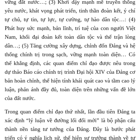
vững đất nước…; (3) Khơi dậy mạnh mẽ truyền thống
yêu nước, khát vọng phát triển, tinh thần đoàn kết, ý chí
tự chủ, tự tin, tự lực, tự cường, tự hào dân tộc…: (4)
Phát huy sức mạnh, bản lĩnh, trí tuệ của con người Việt
Nam, khối đại đoàn kết toàn dân tộc và thế trận lòng
dân…; (5) Tăng cường xây dựng, chỉnh đốn Đảng và hệ
thống chính trị trong sạch, vững mạnh toàn diện… Có
thể khẳng định, các quan điểm chỉ đạo được nêu trong
dự thảo Báo cáo chính trị trình Đại hội XIV của Đảng cơ
bản hoàn chỉnh, thể hiện tính khái quát cao và tầm cao lý
luận, phản ánh đầy đủ, toàn diện trên những vấn đề lớn
của đất nước.
Trong quan điểm chỉ đạo thứ nhất, lần đầu tiên Đảng ta
xác định “lý luận về đường lối đổi mới” là bộ phận cấu
thành nền tảng tư tưởng của Đảng. Đây là bước phát
triển có ý nghĩa lịch sử, thể hiện sự trưởng thành về tư