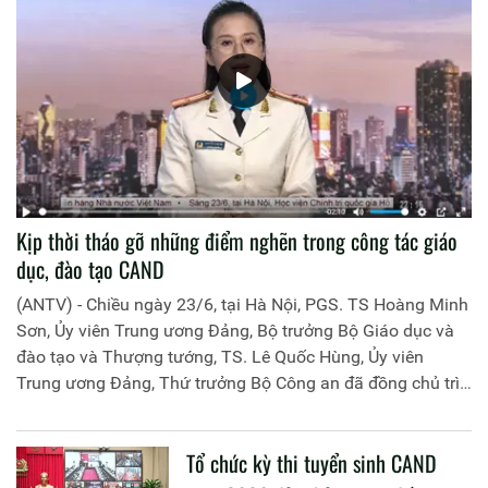
Kịp thời tháo gỡ những điểm nghẽn trong công tác giáo
dục, đào tạo CAND
(ANTV) - Chiều ngày 23/6, tại Hà Nội, PGS. TS Hoàng Minh
Sơn, Ủy viên Trung ương Đảng, Bộ trưởng Bộ Giáo dục và
đào tạo và Thượng tướng, TS. Lê Quốc Hùng, Ủy viên
Trung ương Đảng, Thứ trưởng Bộ Công an đã đồng chủ trì
buổi làm việc với các đơn vị của 2 Bộ về một số nội dung
liên quan đến công tác giáo dục và đào tạo của lực lượng
Tổ chức kỳ thi tuyển sinh CAND
CAND.