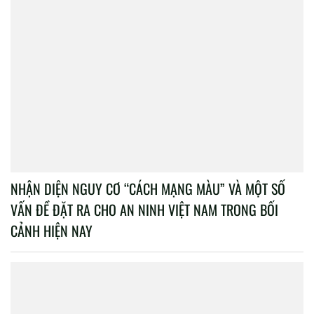
NHẬN DIỆN NGUY CƠ “CÁCH MẠNG MÀU” VÀ MỘT SỐ
VẤN ĐỀ ĐẶT RA CHO AN NINH VIỆT NAM TRONG BỐI
CẢNH HIỆN NAY