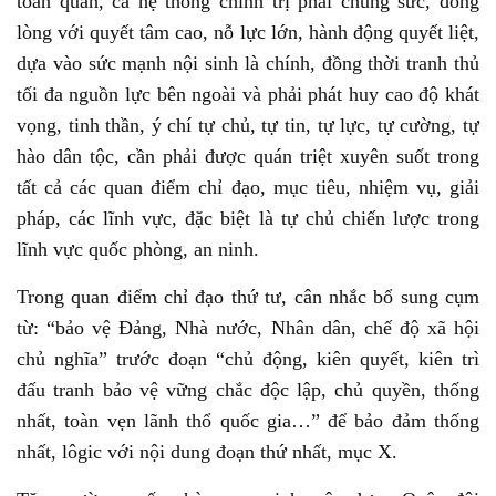
toàn quân, cả hệ thống chính trị phải chung sức, đồng
lòng với quyết tâm cao, nỗ lực lớn, hành động quyết liệt,
dựa vào sức mạnh nội sinh là chính, đồng thời tranh thủ
tối đa nguồn lực bên ngoài và phải phát huy cao độ khát
vọng, tinh thần, ý chí tự chủ, tự tin, tự lực, tự cường, tự
hào dân tộc, cần phải được quán triệt xuyên suốt trong
tất cả các quan điểm chỉ đạo, mục tiêu, nhiệm vụ, giải
pháp, các lĩnh vực, đặc biệt là tự chủ chiến lược trong
lĩnh vực quốc phòng, an ninh.
Trong quan điểm chỉ đạo thứ tư, cân nhắc bổ sung cụm
từ: “bảo vệ Đảng, Nhà nước, Nhân dân, chế độ xã hội
chủ nghĩa” trước đoạn “chủ động, kiên quyết, kiên trì
đấu tranh bảo vệ vững chắc độc lập, chủ quyền, thống
nhất, toàn vẹn lãnh thổ quốc gia…” để bảo đảm thống
nhất, lôgic với nội dung đoạn thứ nhất, mục X.