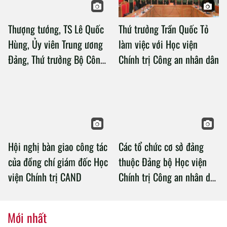
Thượng tướng, TS Lê Quốc
Thứ trưởng Trần Quốc Tỏ
Hùng, Ủy viên Trung ương
làm việc với Học viện
Đảng, Thứ trưởng Bộ Công
Chính trị Công an nhân dân
an làm việc với Học viện
Chính trị Công an nhân dân
Hội nghị bàn giao công tác
Các tổ chức cơ sở đảng
của đồng chí giám đốc Học
thuộc Đảng bộ Học viện
viện Chính trị CAND
Chính trị Công an nhân dân
tổ chức thành công Đại hội
nhiệm kỳ 2020 – 2025
Mới nhất