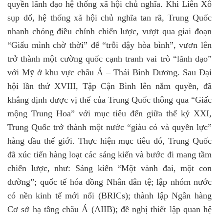
quyền lãnh đạo hệ thống xã hội chủ nghĩa. Khi Liên Xô
sụp đổ, hệ thống xã hội chủ nghĩa tan rã, Trung Quốc
nhanh chóng điều chỉnh chiến lược, vượt qua giai đoạn
“Giấu mình chờ thời” để “trỗi dậy hòa bình”, vươn lên
trở thành một cường quốc cạnh tranh vai trò “lãnh đạo”
với Mỹ ở khu vực châu Á – Thái Bình Dương. Sau Đại
hội lần thứ XVIII, Tập Cận Bình lên nắm quyền, đã
khẳng định được vị thế của Trung Quốc thông qua “Giấc
mộng Trung Hoa” với mục tiêu đến giữa thế kỷ XXI,
Trung Quốc trở thành một nước “giàu có và quyền lực”
hàng đầu thế giới. Thực hiện mục tiêu đó, Trung Quốc
đã xúc tiến hàng loạt các sáng kiến và bước đi mang tầm
chiến lược, như: Sáng kiến “Một vành đai, một con
đường”; quốc tế hóa đồng Nhân dân tệ; lập nhóm nước
có nền kinh tế mới nổi (BRICs); thành lập Ngân hàng
Cơ sở hạ tầng châu Á (AIIB); đề nghị thiết lập quan hệ