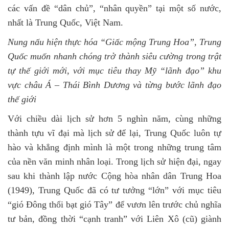
các vấn đề
“
dân chủ”, “nhân quyền” tại một số nước,
nhất là Trung Quốc, Việt Nam.
Nung
nấu
hiện
t
hực hóa
“Giấc mộng Trung Hoa”, Trung
Quốc muốn nhanh chóng trở thành siêu cường trong trật
tự thế giới mới, với mục tiêu thay Mỹ “lãnh đạo” khu
vực châu Á – Thái Bình Dương và từng
bước lãnh đạo
thế giới
Với chiều dài lịch sử hơn 5 nghìn năm, cùng những
thành tựu vĩ đại mà lịch sử để lại, Trung Quốc luôn tự
hào và khẳng định mình là một trong những trung tâm
của nền văn minh nhân loại. Trong lịch sử hiện đại, ngay
sau khi thành lập nước Cộng hòa nhân dân Trung Hoa
(1949), Trung Quốc đã có tư tưởng “lớn” với mục tiêu
“gió Đông thổi bạt gió Tây” để vươn lên trước chủ nghĩa
tư bản, đồng thời “cạnh tranh” với Liên Xô (cũ) giành