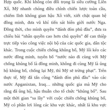
Hợp quốc. Khi không còn đối trọng là siêu cường Liên
Xô, Mỹ nhanh chóng điều chỉnh chiến lược toàn cầu,
chiếm lĩnh không gian hậu Xô viết, xiết chặt quan hệ
đồng minh, đưa vũ khí tiến sát biên giới nước Nga.
Đồng thời, cho mình quyền “đánh đòn phủ đầu”, đưa ra
chiêu bài “nhân quyền cao hơn chủ quyền” để can thiệp
trực tiếp vào công việc nội bộ của các quốc gia, dân tộc
khác. Trong cuộc chiến chống khủng bố, Mỹ lôi kéo các
nước đồng minh, tuyên bố “nước nào đi cùng với Mỹ
chống khủng bố là đồng minh, không đi cùng Mỹ là ủng
hộ khủng bố, chống lại Mỹ, thì Mỹ sẽ trừng phạt”. Trên
thực tế, Mỹ đã tấn công “đánh đòn phủ đầu” vào các
nước Apganixtan, Iraq… những quốc gia mà Mỹ cho
rằng đã ủng hộ, hậu thuẫn cho tổ chức “khủng bố”. Sau
một thời gian “sa lầy” với cuộc chiến chống khủng bố,
Mỹ có phần lơi lỏng các khu vực khác, nhất là khu vực