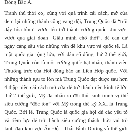
Đông Bắc Á.
Tranh thủ thời cơ, cùng với quá trình cải cách, mở cửa
đem lại những thành công vang dội, Trung Quốc đã “trỗi
dậy hòa bình” vươn lên trở thành cường quốc khu vực,
vượt qua giai đoạn “Giấu mình chờ thời”, để can dự
ngày càng sâu vào những vấn đề khu vực và quốc tế. Là
một quốc gia rộng lớn, với dân số đông thứ
2
thế giới,
Trung Quốc còn là một cường quốc hạt nhân, thành viên
Thường trực của Hội đồng bảo an Liên Hợp quốc. Với
những thành tựu to lớn mà Trung Quốc đạt được sau hơn
4 thập niên cải
cách mở cửa
để trở thành nền kinh tế lớn
thứ 2 thế giới, Mỹ đã nhận rõ đối thủ cạnh tranh vị thế
siêu cường “độc tôn” với Mỹ trong thế kỷ XXI là Trung
Quốc. Bởi lẽ, Trung Quốc là quốc gia hội đủ các yếu tố
và tiềm lực để trở thành siêu cường thách thức vai trò
lãnh đạo khu vực Ấn
Độ
-
Thái Bình Dương và
thế giới