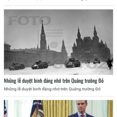
Thống nhất (UAE). Cũng trong chuyến thăm này, ông còn
gặp trực tiếp Tổng thống lâm thời Syria Ahmed al-Sharaa
tại Arab Saudi. Đây là lần đầu tiên lãnh đạo hai nước gặp
mặt sau ¼ thế kỷ.
Những lễ duyệt binh đáng nhớ trên Quảng trường Đỏ
Những lễ duyệt binh đáng nhớ trên Quảng trường Đỏ