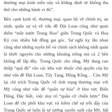
thương mại kinh niên này và khẳng định sẽ không tha
thứ cho những hành vi đó
”.
Bên cạnh kinh tế, thương mại, quan hệ về chính trị, an
ninh, quân sự và về vấn đề Đài Loan cũng như quan
điểm “một nước Trung Hoa” giữa Trung Quốc và Hoa
Kỳ còn nhiều bất đồng gai góc. Sự nghi kỵ lẫn nhau
cũng như những tuyên bố và chính sách không nhất quán
là khởi nguyên cho những khoảng trống mà cả 2 bên
không dễ lấp đầy. Trung Quốc cho rằng, Mỹ đang can
thiệp “quá đà” vào các khu vực thuộc chủ quyền của họ
như vấn đề Đài Loan, Tây Tạng, Hồng Kông… Còn Mỹ
lại chỉ trích Trung Quốc về tình trạng thương mại với
Mỹ cũng như vấn đề “quân sự hóa” ở khu vực Biển
Đông. Đặc biệt, việc duy trì “quân cờ chiến lược” Đài
Loan để chi phối khu vực và kiềm chế sự trỗi dậy của
Trung Quốc sẽ luôn là tư tưởng xuyên suốt của Mỹ, bất