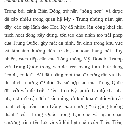
chúng đã không có tác dụng…
”.
Trong bối cảnh Biển Đông trở
nên
“nóng
hơn
”
và
được
đề cập nhiều trong quan hệ Mỹ - Trung những năm gần
đây
,
các cấp lãnh đạo Hoa Kỳ đã nhiều lần công khai chỉ
trích hoạt động xây dựng, tôn tạo đảo nhân tạo trái phép
của Trung Quốc, gây mất an ninh, ổn định trong khu vực
và làm ảnh hưởng đến tự do, an toàn hàng hải. Tuy
nhiên, cách tiếp cận của Tổng thống Mỹ Donald Trump
với Trung Quốc trong vấn đề trên mang tính thực dụng
“có đi, có lại”. Bắt đầu bằng một thái độ cứng rắn và khá
thù địch, nhưng để đổi lấy sự hợp tác của Trung Quốc
đối với vấn đề Triều Tiên, Hoa Kỳ lại tỏ thái độ khá nhã
nhặn khi đề cập đến “cách ứng xử khó khăn” đối với các
tranh chấp trên Biển Đông. Sau những “cố gắng không
thành” của Trung Quốc trong hạn chế và ngăn chặn
chương trình tên lửa và vũ khí hạt nhân của Triều Tiên,