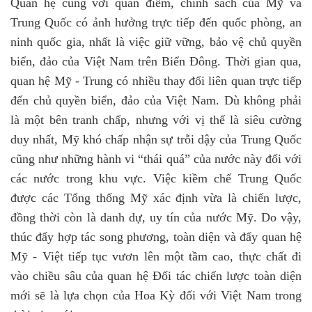
Quan hệ cùng với quan điểm, chính sách của Mỹ và
Trung Quốc có ảnh hưởng trực tiếp đến quốc phòng, an
ninh quốc gia, nhất là việc giữ vững, bảo vệ chủ quyền
biển, đảo của Việt Nam trên Biển Đông. Thời gian qua,
quan hệ Mỹ - Trung có nhiều thay đổi liên quan trực tiếp
đến chủ quyền biển, đảo của Việt Nam. Dù không phải
là một bên tranh chấp, nhưng với vị thế là siêu cường
duy nhất, Mỹ khó chấp nhận sự trỗi dậy của Trung Quốc
cũng như những hành vi “thái quá” của nước này đối với
các nước trong khu vực. Việc kiềm chế Trung Quốc
được
các Tổng thống Mỹ xác định
vừa là chiến lược,
đồng thời còn là danh dự, uy tín của nước Mỹ. Do vậy,
thúc đẩy hợp tác song phương, toàn diện và đẩy quan hệ
Mỹ - Việt tiếp
tục vươn
lên một tầm cao
, thực chất đi
vào chiều sâu của quan hệ Đối tác chiến lược toàn diện
mới sẽ là lựa chọn của Hoa Kỳ đối
với Việt Nam
trong