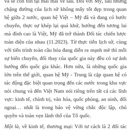
và sẽ còn tồn tại mãi mãi về sau. Đối với Mỹ, sau những
chặng đường của lịch sử không mấy tốt đẹp trong quan
hệ giữa 2 nước, quan hệ Việt – Mỹ đã và đang có bước
chuyển, thực sự khép lại quá khứ, hướng đến tương lai
mà đỉnh cao là Việt, Mỹ đã trở thành Đối tác chiến lược
toàn diện của nhau (11.2023)
. Từ thực tiễn lịch sử, cùng
với tiến trình toàn cầu hóa đang diễn ra mạnh mẽ thì mỗi
sự biến chuyển, đổi thay của quốc gia này đều có sự ảnh
hưởng đến quốc gia khác. Hơn nữa, là những quốc gia
lớn trên thế giới, quan hệ Mỹ - Trung là cặp quan hệ có
tác động đặc biệt quan trọng đến các nước trong khu vực
nói chung và đến Việt Nam nói riêng trên tất cả các lĩnh
vực: kinh tế, chính trị, văn hóa, quốc phòng, an ninh, đối
ngoại… nhất là trong bảo vệ vững chắc độc lập, chủ
quyền và toàn vẹn lãnh thổ của Tổ quốc.
Một là,
về kinh tế, thương mại: Với tư cách là 2 đối tác