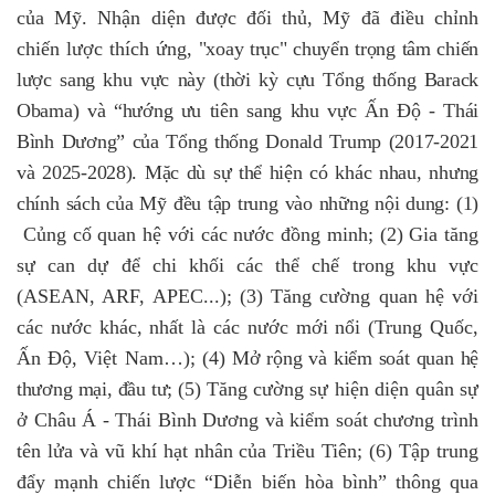
của Mỹ. Nhận diện được đối thủ, Mỹ đã điều chỉnh
chiến lược thích ứng,
"xoay trục" chuyển trọng tâm chiến
lược sang khu
vực này
(
thời kỳ cựu Tổng thống Barack
Obama
)
và “hướng ưu tiên sang khu vực Ấn Độ - Thái
Bình Dương” của Tổng thống Donald Trump
(2017-2021
và 2025-2028)
. Mặc dù sự thể hiện có khác nhau, nhưng
chính sách của Mỹ đều tập
trung vào
những nội dung: (1)
Củng cố quan hệ với các nước đồng minh; (2) Gia tăng
sự can dự để chi khối các thể chế trong khu vực
(ASEAN, ARF, APEC...); (3) Tăng cường quan hệ với
các nước khác, nhất là các nước mới nổi (Trung Quốc,
Ấn Độ, Việt Nam…); (4)
Mở rộng và kiểm soát quan hệ
thương mại, đầu tư; (5)
Tăng cường sự hiện diện quân sự
ở Châu Á - Thái Bình Dương và kiểm soát chương trình
tên lửa và vũ khí hạt nhân của Triều Tiên; (6) Tập trung
đẩy mạnh chiến lược “Diễn biến hòa bình” thông qua