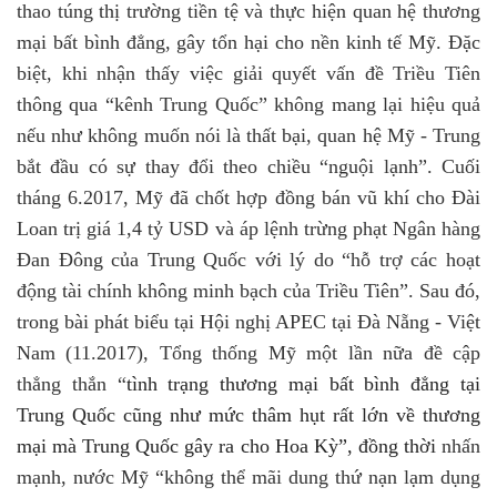
thao túng thị trường tiền tệ và thực hiện quan hệ thương
mại bất bình đẳng, gây tổn hại cho nền kinh tế Mỹ. Đặc
biệt, khi nhận thấy việc giải quyết vấn đề Triều Tiên
thông qua “kênh Trung Quốc” không mang lại hiệu quả
nếu như không muốn nói là thất bại, quan hệ Mỹ - Trung
bắt đầu có sự thay đổi theo chiều “nguội lạnh”. Cuối
tháng 6.2017, Mỹ đã chốt hợp đồng bán vũ khí cho Đài
Loan trị giá 1,4 tỷ USD và áp lệnh trừng phạt Ngân hàng
Đan Đông của Trung Quốc với lý do “hỗ trợ các hoạt
động tài chính không minh bạch của Triều Tiên”. Sau
đó
,
trong bài phát biểu tại Hội nghị APEC tại Đà Nẵng - Việt
Nam
(11.2017)
, Tổng thống Mỹ một lần nữa đề cập
thẳng thắn “
tình trạng thương mại bất bình đẳng tại
Trung Quốc cũng như mức thâm hụt rất lớn về thương
mại mà Trung Quốc gây ra cho Hoa Kỳ”, đồng thời
nhấn
mạnh, nước Mỹ “
không thể mãi dung thứ nạn lạm dụng