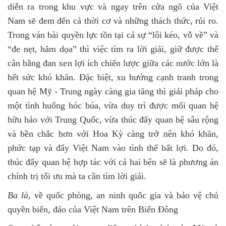
diễn ra trong khu vực và ngay trên cửa ngõ của Việt
Nam sẽ đem đến cả thời cơ và những thách thức, rủi ro.
Trong ván bài quyền lực tồn tại cả sự “lôi kéo, vỗ về” và
“đe nẹt, hăm dọa” thì việc tìm ra lời giải, giữ được thế
cân bằng đan xen lợi ích chiến lược giữa các nước lớn là
hết sức khó khăn. Đặc biệt, xu hướng cạnh tranh trong
quan hệ Mỹ - Trung ngày càng gia tăng thì giải pháp cho
một tình huống hóc búa, vừa duy trì được mối quan hệ
hữu hảo với Trung Quốc, vừa thúc đẩy quan hệ sâu rộng
và bền chắc hơn với Hoa Kỳ càng trở nên khó khăn,
phức tạp và đẩy Việt Nam vào tình thế bất lợi. Do đó,
thúc đẩy quan hệ hợp tác với cả hai bên sẽ là phương án
chính trị tối ưu mà ta cần tìm lời giải.
Ba là,
về quốc phòng, an ninh quốc gia và bảo vệ chủ
quyền biển, đảo của Việt Nam trên Biển Đông