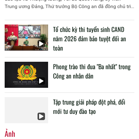
Trung ương Đảng, Thứ trưởng Bộ Công an đã đồng chủ trì
buổi làm việc với các đơn vị của 2 Bộ về một số nội dung
liên quan đến công tác giáo dục và đào tạo của lực lượng
Tổ chức kỳ thi tuyển sinh CAND
CAND.
năm 2026 đảm bảo tuyệt đối an
toàn
Phong trào thi đua "Ba nhất" trong
Công an nhân dân
Tập trung giải pháp đột phá, đổi
mới tư duy đào tạo
Ảnh