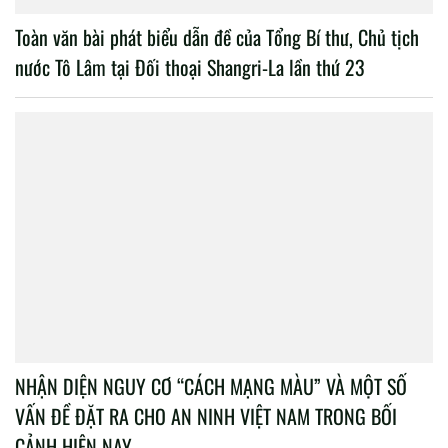
Toàn văn bài phát biểu dẫn đề của Tổng Bí thư, Chủ tịch
nước Tô Lâm tại Đối thoại Shangri-La lần thứ 23
NHẬN DIỆN NGUY CƠ “CÁCH MẠNG MÀU” VÀ MỘT SỐ
VẤN ĐỀ ĐẶT RA CHO AN NINH VIỆT NAM TRONG BỐI
CẢNH HIỆN NAY