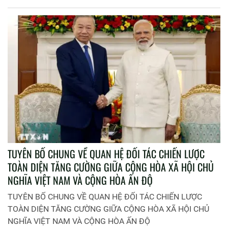
TUYÊN BỐ CHUNG VỀ QUAN HỆ ĐỐI TÁC CHIẾN LƯỢC
TOÀN DIỆN TĂNG CƯỜNG GIỮA CỘNG HÒA XÃ HỘI CHỦ
NGHĨA VIỆT NAM VÀ CỘNG HÒA ẤN ĐỘ
TUYÊN BỐ CHUNG VỀ QUAN HỆ ĐỐI TÁC CHIẾN LƯỢC
TOÀN DIỆN TĂNG CƯỜNG GIỮA CỘNG HÒA XÃ HỘI CHỦ
NGHĨA VIỆT NAM VÀ CỘNG HÒA ẤN ĐỘ