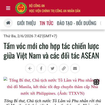
GIỚI THIỆU
TIN TỨC
ĐÀO TẠO - BỒI DƯỠNG
QU
Thứ Ba, 2/6/2026 7:42'(GMT+7)
Tầm vóc mới cho hợp tác chiến lược
giữa Việt Nam và các đối tác ASEAN
Tổng Bí thư, Chủ tịch nước Tô Lâm và Phu nhân rời thủ