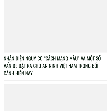
NHẬN DIỆN NGUY CƠ “CÁCH MẠNG MÀU” VÀ MỘT SỐ
VẤN ĐỀ ĐẶT RA CHO AN NINH VIỆT NAM TRONG BỐI
CẢNH HIỆN NAY