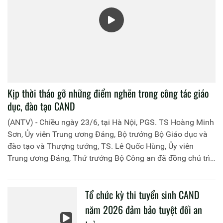
Kịp thời tháo gỡ những điểm nghẽn trong công tác giáo
dục, đào tạo CAND
(ANTV) - Chiều ngày 23/6, tại Hà Nội, PGS. TS Hoàng Minh
Sơn, Ủy viên Trung ương Đảng, Bộ trưởng Bộ Giáo dục và
đào tạo và Thượng tướng, TS. Lê Quốc Hùng, Ủy viên
Trung ương Đảng, Thứ trưởng Bộ Công an đã đồng chủ trì
buổi làm việc với các đơn vị của 2 Bộ về một số nội dung
liên quan đến công tác giáo dục và đào tạo của lực lượng
Tổ chức kỳ thi tuyển sinh CAND
CAND.
năm 2026 đảm bảo tuyệt đối an