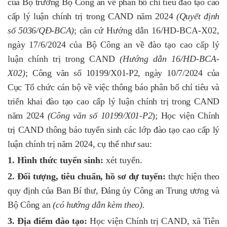
của Bộ trưởng Bộ Công an về phân bổ chỉ tiêu đào tạo
cao
cấp lý luận chính trị trong CAND
năm 2024
(
Quyết định
số
5036
/QĐ-BCA
)
; c
ăn cứ
Hướng dẫn 16/HD-BCA-X02,
ngày 17/6/2024 của Bộ Công an về đào tạo cao cấp lý
luận chính trị trong CAND
(Hướng dẫn 16/HD-BCA-
X02)
;
Công văn số
10199
/X01-P2, ngày
10
/
7
/2024 của
Cục Tổ chức cán bộ về việc thông báo phân bổ chỉ tiêu và
triển khai đào tạ
o
cao
cấp lý luận chính trị trong CAND
năm 2024
(
Công văn số
10199
/X01-P2
)
;
Học viện Chính
trị CAND
thông báo
tuyển sinh
các
lớp đào tạo
cao
cấp lý
luận chính trị năm 2024, cụ thể như sau:
1. Hình thức tuyển sinh:
xét tuyển.
2. Đối tượng, tiêu chuẩn, hồ sơ dự tuyển
:
thực hiện theo
quy định của Ban
Bí thư, Đảng ủy Công an Trung ương và
Bộ Công an
(có hướng dẫn kèm theo).
3. Địa điểm đào tạo:
Học viện Chính trị CAND, xã Tiên