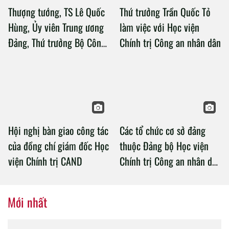
Thượng tướng, TS Lê Quốc
Thứ trưởng Trần Quốc Tỏ
Hùng, Ủy viên Trung ương
làm việc với Học viện
Đảng, Thứ trưởng Bộ Công
Chính trị Công an nhân dân
an làm việc với Học viện
Chính trị Công an nhân dân
Hội nghị bàn giao công tác
Các tổ chức cơ sở đảng
của đồng chí giám đốc Học
thuộc Đảng bộ Học viện
viện Chính trị CAND
Chính trị Công an nhân dân
tổ chức thành công Đại hội
nhiệm kỳ 2020 – 2025
Mới nhất