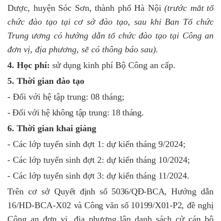
Dược, huyện Sóc Sơn, thành phố Hà Nội
(trước mắt tổ
chức đào tạo tại
cơ sở đào tạo
, sau khi
Ban Tổ chức
Trung ương
có hướng dẫn tổ chức đào tạo tại Công an
đơn vị, địa phương, sẽ có thông báo sau).
4. Học phí:
sử dụng kinh phí Bộ Công an cấp.
5. Thời gian đào tạo
- Đối với hệ tập trung: 0
8
tháng;
- Đối với hệ không tập trung: 1
8
tháng
.
6. Thời gian khai giảng
-
Các lớp tuyển sinh đ
ợt 1: dự kiến tháng
9
/2024
;
-
Các lớp tuyển sinh đ
ợt
2
: dự kiến tháng
10
/2024
;
-
Các lớp tuyển sinh đ
ợt
3
: dự kiến tháng
11
/2024
.
Trên cơ sở
Quyết định số
5036
/QĐ-BCA,
Hướng dẫn
16/HD-BCA-X02
và Công văn số
10199
/X01-P2
,
đề nghị
Công an đơn vị, địa phương lập danh sách cử cán bộ