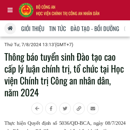
GIỚI THIỆU
TIN TỨC
ĐÀO TẠO - BỒI DƯỠNG
QU
Thứ Tư, 7/8/2024 13:13'(GMT+7)
Thông báo tuyển sinh Đào tạo cao
cấp lý luận chính trị, tổ chức tại Học
viện Chính trị Công an nhân dân,
năm 2024
Thực hiện Quyết định số
5036
/QĐ-BCA, ngày
08
/
7
/2024