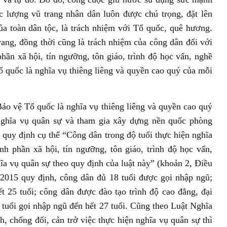
c lượng vũ trang nhân dân luôn được chú trọng, đặt lên
a toàn dân tộc, là trách nhiệm với Tổ quốc, quê hương.
vang, đồng thời cũng là trách nhiệm của công dân đối với
hần xã hội, tín ngưỡng, tôn giáo, trình độ học vấn, nghề
Tổ quốc là nghĩa vụ thiêng liêng và quyền cao quý của mỗi
o vệ Tổ quốc là nghĩa vụ thiêng liêng và quyền cao quý
nghĩa vụ quân sự và tham gia xây dựng nền quốc phòng
 quy định cụ thể “Công dân trong độ tuổi thực hiện nghĩa
nh phần xã hội, tín ngưỡng, tôn giáo, trình độ học vấn,
hĩa vụ quân sự theo quy định của luật này” (khoản 2, Điều
2015 quy định, công dân đủ 18 tuổi được gọi nhập ngũ;
ết 25 tuổi; công dân được đào tạo trình độ cao đẳng, đại
 tuổi gọi nhập ngũ đến hết 27 tuổi. Cũng theo Luật Nghĩa
h, chống đối, cản trở việc thực hiện nghĩa vụ quân sự thì