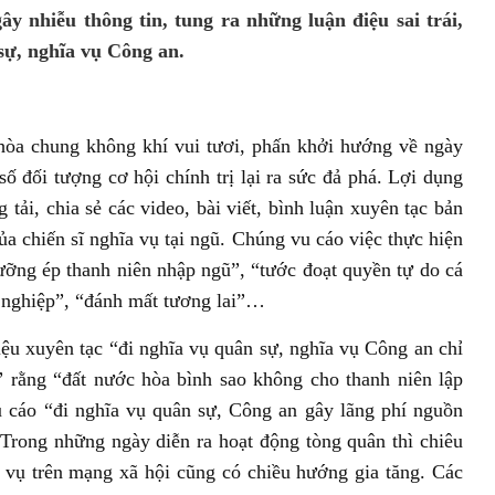
y nhiễu thông tin, tung ra những luận điệu sai trái,
sự, nghĩa vụ Công an.
hòa chung không khí vui tươi, phấn khởi hướng về ngày
số đối tượng cơ hội chính trị lại ra sức đả phá. Lợi dụng
tải, chia sẻ các video, bài viết, bình luận xuyên tạc bản
ủa chiến sĩ nghĩa vụ tại ngũ. Chúng vu cáo việc thực hiện
ưỡng ép thanh niên nhập ngũ”, “tước đoạt quyền tự do cá
ự nghiệp”, “đánh mất tương lai”…
điệu xuyên tạc “đi nghĩa vụ quân sự, nghĩa vụ Công an chỉ
 rằng “đất nước hòa bình sao không cho thanh niên lập
 vu cáo “đi nghĩa vụ quân sự, Công an gây lãng phí nguồn
.. Trong những ngày diễn ra hoạt động tòng quân thì chiêu
a vụ trên mạng xã hội cũng có chiều hướng gia tăng. Các