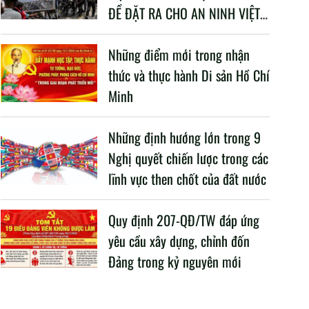
ĐỀ ĐẶT RA CHO AN NINH VIỆT
NAM TRONG BỐI CẢNH HIỆN
NAY
Những điểm mới trong nhận
thức và thực hành Di sản Hồ Chí
Minh
Những định hướng lớn trong 9
Nghị quyết chiến lược trong các
lĩnh vực then chốt của đất nước
Quy định 207-QĐ/TW đáp ứng
yêu cầu xây dựng, chỉnh đốn
Đảng trong kỷ nguyên mới