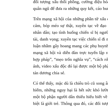
đối tượng xấu thổi phồng, cường điệu hóa
quân ngũ để đưa ra những quy kết, cáo buộ
Trên mạng xã hội của những phần tử xấu 
cảm, bóp méo sự thật, xuyên tạc về đạo 
nhân dân; tạo tình huống chiến sĩ bị người
tài, danh vọng; xuyên tạc việc chiến sĩ đi 
luận nhằm gây hoang mang các phụ huynh 
mạng xã hội và diễn đàn trực tuyến lập 
hợp pháp”, “mẹo trốn nghĩa vụ”, “cách r
ảnh, video xấu độc đó lại được một bộ phận
tán dương chia sẻ.
Có thể thấy, mặc dù là chiêu trò cũ song â
hiểm, những nguy hại là hết sức khó lườ
một bộ phận người dân thiếu hiểu biết về
biệt là giới trẻ. Thông qua đó, các đối t