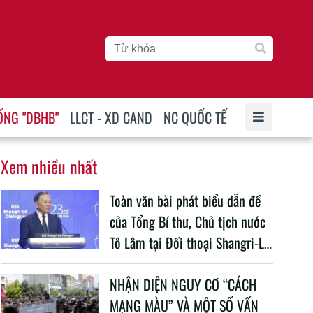
ỐNG "DBHB"
LLCT - XD CAND
NC QUỐC TẾ
Xem nhiều nhất
Toàn văn bài phát biểu dẫn đề
của Tổng Bí thư, Chủ tịch nước
Tô Lâm tại Đối thoại Shangri-La
lần thứ 23
NHẬN DIỆN NGUY CƠ “CÁCH
MẠNG MÀU” VÀ MỘT SỐ VẤN