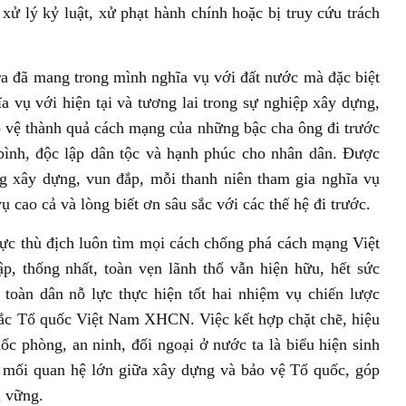
xử lý kỷ luật, xử phạt hành chính hoặc bị truy cứu trách
a đã mang trong mình nghĩa vụ với đất nước mà đặc biệt
a vụ với hiện tại và tương lai trong sự nghiệp xây dựng,
 vệ thành quả cách mạng của những bậc cha ông đi trước
bình, độc lập dân tộc và hạnh phúc cho nhân dân. Được
g xây dựng, vun đắp, mỗi thanh niên tham gia nghĩa vụ
ụ cao cả và lòng biết ơn sâu sắc với các thế hệ đi trước.
lực thù địch luôn tìm mọi cách chống phá cách mạng Việt
p, thống nhất, toàn vẹn lãnh thổ vẫn hiện hữu, hết sức
 toàn dân nỗ lực thực hiện tốt hai nhiệm vụ chiến lược
ắc Tổ quốc Việt Nam XHCN. Việc kết hợp chặt chẽ, hiệu
uốc phòng, an ninh, đối ngoại ở nước ta là biểu hiện sinh
t mối quan hệ lớn giữa xây dựng và bảo vệ Tổ quốc, góp
n vững.