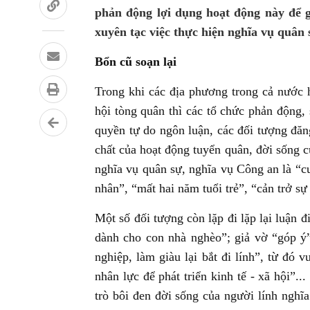
phản động lợi dụng hoạt động này để gâ
xuyên tạc việc thực hiện nghĩa vụ quân 
Bổn cũ soạn lại
Trong khi các địa phương trong cả nước 
hội tòng quân thì các tổ chức phản động, 
quyền tự do ngôn luận, các đối tượng đăng 
chất của hoạt động tuyển quân, đời sống c
nghĩa vụ quân sự, nghĩa vụ Công an là “c
nhân”, “mất hai năm tuổi trẻ”, “cản trở s
Một số đối tượng còn lặp đi lặp lại luận 
dành cho con nhà nghèo”; giả vờ “góp ý”
nghiệp, làm giàu lại bắt đi lính”, từ đó
nhân lực để phát triển kinh tế - xã hội”.
trò bôi đen đời sống của người lính nghĩ