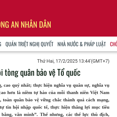
G
QUÁN TRIỆT NGHỊ QUYẾT
NHÀ NƯỚC & PHÁP LUẬT
CH
Thứ Hai, 17/2/2025 13:44'(GMT+7)
i tòng quân bảo vệ Tổ quốc
g, cao quý nhất; thực hiện nghĩa vụ quân sự, nghĩa vụ
cao hơn là niềm tự hào của mỗi thanh niên Việt Nam
, toàn quân bảo vệ vững chắc thành quả cách mạng,
tự tin hội nhập quốc tế, thực hiện thắng lợi mục tiêu
bằng, văn minh”. Thế nhưng, các thế lực thù địch,