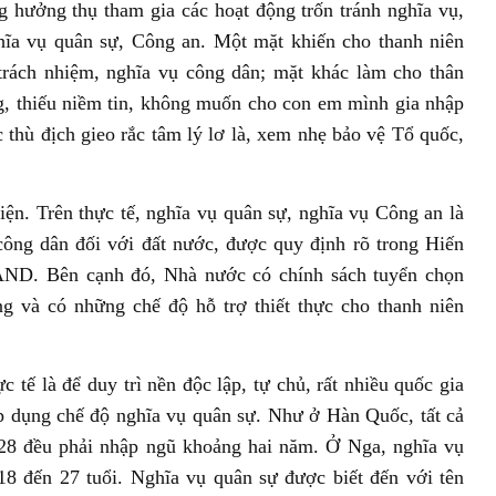
ống hưởng thụ tham gia các hoạt động trốn tránh nghĩa vụ,
hĩa vụ quân sự, Công an. Một mặt khiến cho thanh niên
trách nhiệm, nghĩa vụ công dân; mặt khác làm cho thân
, thiếu niềm tin, không muốn cho con em mình gia nhập
 thù địch gieo rắc tâm lý lơ là, xem nhẹ bảo vệ Tổ quốc,
diện. Trên thực tế, nghĩa vụ quân sự, nghĩa vụ Công an là
công dân đối với đất nước, được quy định rõ trong Hiến
AND. Bên cạnh đó, Nhà nước có chính sách tuyển chọn
g và có những chế độ hỗ trợ thiết thực cho thanh niên
 tế là để duy trì nền độc lập, tự chủ, rất nhiều quốc gia
áp dụng chế độ nghĩa vụ quân sự. Như ở Hàn Quốc, tất cả
-28 đều phải nhập ngũ khoảng hai năm. Ở Nga, nghĩa vụ
18 đến 27 tuổi. Nghĩa vụ quân sự được biết đến với tên