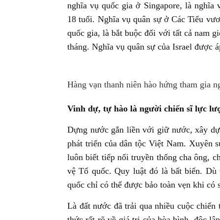
nghĩa vụ quốc gia ở Singapore, là nghĩa
18 tuổi. Nghĩa vụ quân sự ở Các Tiểu vươ
quốc gia, là bắt buộc đối với tất cả nam gi
tháng. Nghĩa vụ quân sự của Israel được
Hàng vạn thanh niên hào hứng tham gia n
Vinh dự, tự hào là người chiến sĩ lực l
Dựng nước gắn liền với giữ nước, xây dựn
phát triển của dân tộc Việt Nam. Xuyên s
luôn biết tiếp nối truyền thống cha ông, 
vệ Tổ quốc. Quy luật đó là bất biến. Dù 
quốc chỉ có thể được bảo toàn vẹn khi có 
Là đất nước đã trải qua nhiều cuộc chiến 
thức rất rõ về giá trị của hòa bình, độc 