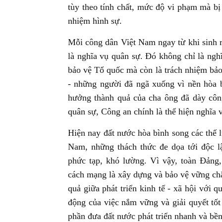
tùy theo tính chất, mức độ vi phạm mà bị 
nhiệm hình sự.
Mỗi công dân Việt Nam ngay từ khi sinh r
là nghĩa vụ quân sự. Đó không chỉ là nghĩ
bảo vệ Tổ quốc mà còn là trách nhiệm bảo
- những người đã ngã xuống vì nền hòa 
hưởng thành quả của cha ông đã dày côn
quân sự, Công an chính là thể hiện nghĩa v
Hiện nay đất nước hòa bình song các thế 
Nam, những thách thức đe dọa tới độc lậ
phức tạp, khó lường. Vì vậy, toàn Đảng,
cách mạng là xây dựng và bảo vệ vững ch
quả giữa phát triển kinh tế - xã hội với q
động của việc nắm vững và giải quyết tố
phần đưa đất nước phát triển nhanh và bề