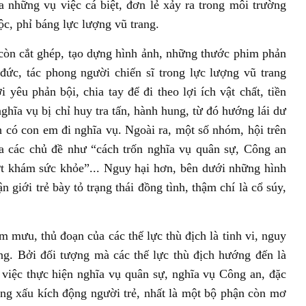
 những vụ việc cá biệt, đơn lẻ xảy ra trong môi trường
c, phỉ báng lực lượng vũ trang.
còn cắt ghép, tạo dựng hình ảnh, những thước phim phản
đức, tác phong người chiến sĩ trong lực lượng vũ trang
 yêu phản bội, chia tay để đi theo lợi ích vật chất, tiền
nghĩa vụ bị chỉ huy tra tấn, hành hung, từ đó hướng lái dư
có con em đi nghĩa vụ. Ngoài ra, một số nhóm, hội trên
ra các chủ đề như “cách trốn nghĩa vụ quân sự, Công an
ớt khám sức khỏe”... Nguy hại hơn, bên dưới những hình
 giới trẻ bày tỏ trạng thái đồng tình, thậm chí là cổ súy,
m mưu, thủ đoạn của các thế lực thù địch là tinh vi, nguy
ng. Bởi đối tượng mà các thế lực thù địch hướng đến là
 việc thực hiện nghĩa vụ quân sự, nghĩa vụ Công an, đặc
ượng xấu kích động người trẻ, nhất là một bộ phận còn mơ