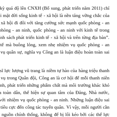
 kỳ quá độ lên CNXH (Bổ sung, phát triển năm 2011) chỉ
i mặt đời sống kinh tế - xã hội là nền tảng vững chắc của
 - xã hội đi đôi với tăng cường sức mạnh quốc phòng - an
phòng - an ninh, quốc phòng - an ninh với kinh tế trong
h sách phát triển kinh tế - xã hội và trên từng địa bàn”.
nh tế mà buông lỏng, xem nhẹ nhiệm vụ quốc phòng - an
 vụ quân sự, nghĩa vụ Công an là luận điệu hoàn toàn sai
ĩ lực lượng vũ trang là niềm tự hào của hàng triệu thanh
 vụ trong Quân đội, Công an là cơ hội để mỗi thanh niên
ành, phát triển những phẩm chất mà môi trường khác khó
ủa toàn dân, thể hiện sự quan tâm của Đảng, Nhà nước,
với nhiệm vụ quốc phòng - an ninh. Những luận điệu sai
 tiêu cực đến công tác tuyển quân. Vì vậy, mỗi người cần
ừ nguồn chính thống, không để bị lôi kéo bởi các thế lực