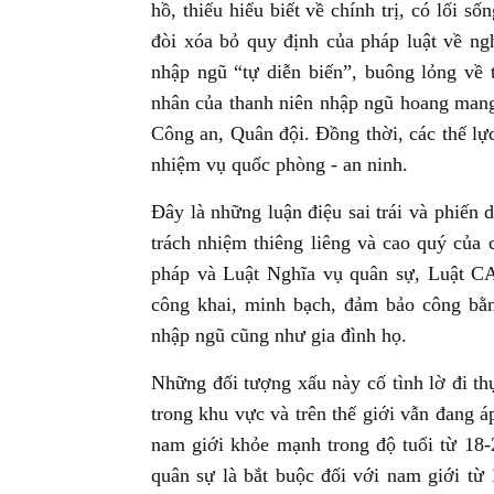
hồ, thiếu hiểu biết về chính trị, có lối s
đòi xóa bỏ quy định của pháp luật về ng
nhập ngũ “tự diễn biến”, buông lỏng về 
nhân của thanh niên nhập ngũ hoang mang
Công an, Quân đội. Đồng thời, các thế lực
nhiệm vụ quốc phòng - an ninh.
Đây là những luận điệu sai trái và phiến 
trách nhiệm thiêng liêng và cao quý của 
pháp và Luật Nghĩa vụ quân sự, Luật C
công khai, minh bạch, đảm bảo công bằn
nhập ngũ cũng như gia đình họ.
Những đối tượng xấu này cố tình lờ đi thực
trong khu vực và trên thế giới vẫn đang 
nam giới khỏe mạnh trong độ tuổi từ 18
quân sự là bắt buộc đối với nam giới từ 