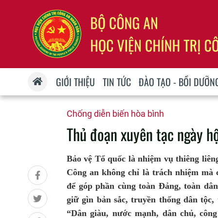
GIỚI THIỆU
TIN TỨC
ĐÀO TẠO - BỒI DƯỠN
Chống diễn biến hòa bình
Thủ đoạn xuyên tạc ngày hộ
Bảo vệ Tổ quốc là nhiệm vụ thiêng liên
Công an không chỉ là trách nhiệm mà 
để góp phần cùng toàn Đảng, toàn dân
giữ gìn bản sắc, truyền thống dân tộc, 
“Dân giàu, nước mạnh, dân chủ, công 