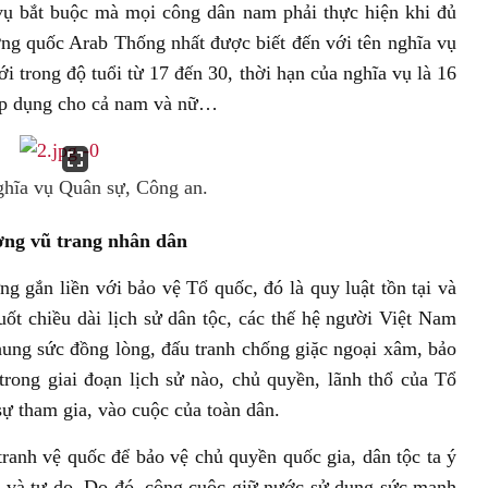
 vụ bắt buộc mà mọi công dân nam phải thực hiện khi đủ
ng quốc Arab Thống nhất được biết đến với tên nghĩa vụ
ới trong độ tuổi từ 17 đến 30, thời hạn của nghĩa vụ là 16
 áp dụng cho cả nam và nữ…
ghĩa vụ Quân sự, Công an.
ượng vũ trang nhân dân
g gắn liền với bảo vệ Tổ quốc, đó là quy luật tồn tại và
uốt chiều dài lịch sử dân tộc, các thế hệ người Việt Nam
chung sức đồng lòng, đấu tranh chống giặc ngoại xâm, bảo
trong giai đoạn lịch sử nào, chủ quyền, lãnh thổ của Tổ
sự tham gia, vào cuộc của toàn dân.
tranh vệ quốc để bảo vệ chủ quyền quốc gia, dân tộc ta ý
lập và tự do. Do đó, công cuộc giữ nước sử dụng sức mạnh