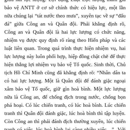
bảo vệ ANTT ở cơ sở chính thức có hiệu lực, một lần
nữa chúng lại “tát nước theo mưa”, xuyên tạc về sự “đấu
đá” giữa Công an và Quân đội. Phải khẳng định rõ,
Công an và Quân đội là hai lực lượng có chức năng,
nhiệm vụ được quy định rõ ràng theo Hiến pháp và các
luật liên quan. Trong quá trình thực hiện nhiệm vụ, hai
lực lượng này luôn phối hợp, hiệp đồng chặt chẽ để thực
hiện thắng lợi nhiệm vụ bảo vệ Tổ quốc. Sinh thời, Chủ
tịch Hồ Chí Minh cũng đã khẳng định rõ: “Nhân dân ta
có hai lực lượng. Một là Quân đội để đánh giặc ngoại
xâm bảo vệ Tổ quốc, giữ gìn hoà bình. Một lực lượng
nữa là Công an, để chống địch trong nước, chống bọn
phá hoại. Có lúc chiến tranh, có lúc hoà bình. Lúc chiến
tranh thì Quân đội đánh giặc, lúc hoà bình thì tập luyện.
Còn Công an thì phải đánh địch thường xuyên, lúc chiến
tranh có việc, lúc hoà bình lại càng nhiều việc…”. Với