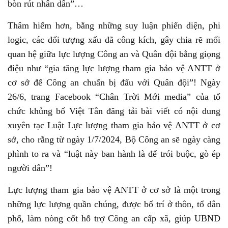
bòn rút nhân dân”…
Thâm hiểm hơn, bằng những suy luận phiến diện, phi
logic, các đối tượng xấu đã công kích, gây chia rẽ mối
quan hệ giữa lực lượng Công an và Quân đội bằng giọng
điệu như “gia tăng lực lượng tham gia bảo vệ ANTT ở
cơ sở để Công an chuẩn bị đấu với Quân đội”! Ngày
26/6, trang Facebook “Chân Trời Mới media” của tổ
chức khủng bố Việt Tân đăng tải bài viết có nội dung
xuyên tạc Luật Lực lượng tham gia bảo vệ ANTT ở cơ
sở, cho rằng từ ngày 1/7/2024, Bộ Công an sẽ ngày càng
phình to ra và “luật này ban hành là để trói buộc, gò ép
người dân”!
Lực lượng tham gia bảo vệ ANTT ở cơ sở là một trong
những lực lượng quần chúng, được bố trí ở thôn, tổ dân
phố, làm nòng cốt hỗ trợ Công an cấp xã, giúp UBND