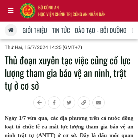
GIỚI THIỆU
TIN TỨC
ĐÀO TẠO - BỒI DƯỠNG
QU
Thứ Hai, 15/7/2024 14:25'(GMT+7)
Thủ đoạn xuyên tạc việc củng cố lực
lượng tham gia bảo vệ an ninh, trật
tự ở cơ sở
Ngày 1/7 vừa qua, các địa phương trên cả nước đồng
loạt tổ chức lễ ra mắt lực lượng tham gia bảo vệ an
ninh trật tự (ANTT) ở cơ sở. Đây là dấu mốc quan