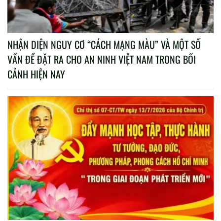
NHẬN DIỆN NGUY CƠ “CÁCH MẠNG MÀU” VÀ MỘT SỐ
VẤN ĐỀ ĐẶT RA CHO AN NINH VIỆT NAM TRONG BỐI
CẢNH HIỆN NAY