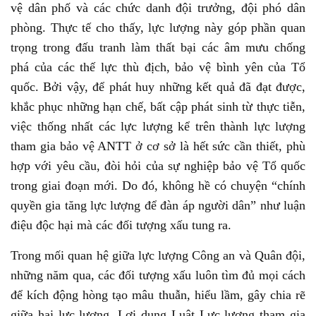
vệ dân phố và các chức danh đội trưởng, đội phó dân
phòng. Thực tế cho thấy, lực lượng này góp phần quan
trọng trong đấu tranh làm thất bại các âm mưu chống
phá của các thế lực thù địch, bảo vệ bình yên của Tổ
quốc. Bởi vậy, để phát huy những kết quả đã đạt được,
khắc phục những hạn chế, bất cập phát sinh từ thực tiễn,
việc thống nhất các lực lượng kể trên thành lực lượng
tham gia bảo vệ ANTT ở cơ sở là hết sức cần thiết, phù
hợp với yêu cầu, đòi hỏi của sự nghiệp bảo vệ Tổ quốc
trong giai đoạn mới. Do đó, không hề có chuyện “chính
quyền gia tăng lực lượng để đàn áp người dân” như luận
điệu độc hại mà các đối tượng xấu tung ra.
Trong mối quan hệ giữa lực lượng Công an và Quân đội,
những năm qua, các đối tượng xấu luôn tìm đủ mọi cách
để kích động hòng tạo mâu thuẫn, hiểu lầm, gây chia rẽ
giữa hai lực lượng. Lợi dụng Luật Lực lượng tham gia