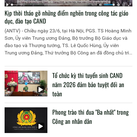
Kịp thời tháo gỡ những điểm nghẽn trong công tác giáo
dục, đào tạo CAND
(ANTV) - Chiều ngày 23/6, tại Hà Nội, PGS. TS Hoàng Minh
Sơn, Ủy viên Trung ương Đảng, Bộ trưởng Bộ Giáo dục và
đào tạo và Thượng tướng, TS. Lê Quốc Hùng, Ủy viên
Trung ương Đảng, Thứ trưởng Bộ Công an đã đồng chủ trì
buổi làm việc với các đơn vị của 2 Bộ về một số nội dung
liên quan đến công tác giáo dục và đào tạo của lực lượng
Tổ chức kỳ thi tuyển sinh CAND
CAND.
năm 2026 đảm bảo tuyệt đối an
toàn
Phong trào thi đua "Ba nhất" trong
Công an nhân dân