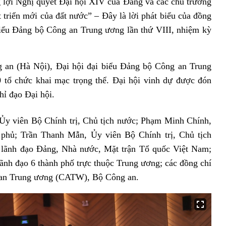
 lợi Nghị quyết Đại hội XIV của Đảng và các chủ trương
 triển mới của đất nước” – Đây là lời phát biểu của đồng
biểu Đảng bộ Công an Trung ương lần thứ VIII, nhiệm kỳ
g an (Hà Nội), Đại hội đại biểu Đảng bộ Công an Trung
 tổ chức khai mạc trọng thể. Đại hội vinh dự được đón
ỉ đạo Đại hội.
Ủy viên Bộ Chính trị, Chủ tịch nước; Phạm Minh Chính,
 phủ; Trần Thanh Mẫn, Ủy viên Bộ Chính trị, Chủ tịch
n lãnh đạo Đảng, Nhà nước, Mặt trận Tổ quốc Việt Nam;
lãnh đạo 6 thành phố trực thuộc Trung ương; các đồng chí
 an Trung ương (CATW), Bộ Công an.