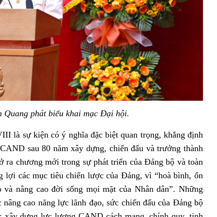
 Quang phát biểu khai mạc Đại hội.
II là sự kiện có ý nghĩa đặc biệt quan trọng, khẳng định
g CAND sau 80 năm xây dựng, chiến đấu và trưởng thành
 ra chương mới trong sự phát triển của Đảng bộ và toàn
g lợi các mục tiêu chiến lược của Đảng, vì “hoà bình, ổn
cao và nâng cao đời sống mọi mặt của Nhân dân”. Những
ục nâng cao năng lực lãnh đạo, sức chiến đấu của Đảng bộ
xây dựng lực lượng CAND cách mạng, chính quy, tinh