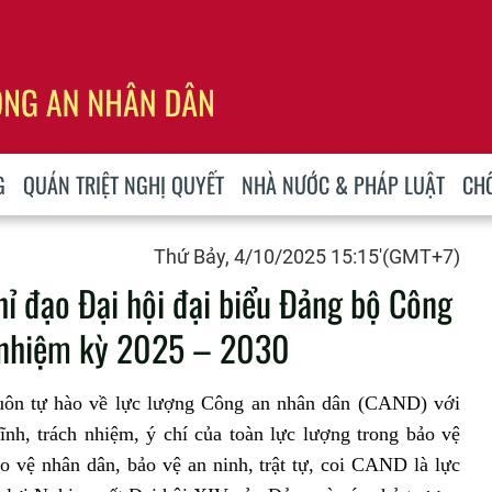
G
QUÁN TRIỆT NGHỊ QUYẾT
NHÀ NƯỚC & PHÁP LUẬT
CH
Thứ Bảy, 4/10/2025 15:15'(GMT+7)
hỉ đạo Đại hội đại biểu Đảng bộ Công
I, nhiệm kỳ 2025 – 2030
uôn tự hào về lực lượng Công an nhân dân (CAND) với
lĩnh, trách nhiệm, ý chí của toàn lực lượng trong bảo vệ
o vệ nhân dân, bảo vệ an ninh, trật tự, coi CAND là lực