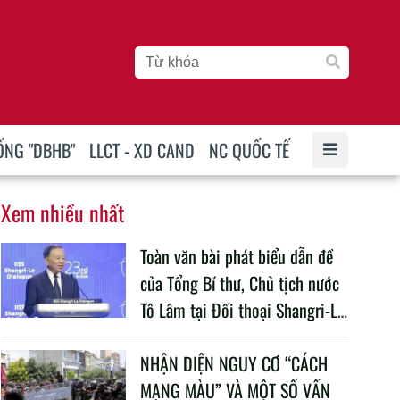
ỐNG "DBHB"
LLCT - XD CAND
NC QUỐC TẾ
Xem nhiều nhất
Toàn văn bài phát biểu dẫn đề
của Tổng Bí thư, Chủ tịch nước
Tô Lâm tại Đối thoại Shangri-La
lần thứ 23
NHẬN DIỆN NGUY CƠ “CÁCH
MẠNG MÀU” VÀ MỘT SỐ VẤN