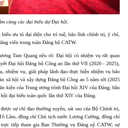
m cùng các đại biểu dự Đại hội.
iểu ưu tú đại diện cho trí tuệ, bản lĩnh chính trị, ý chí,
đảng viên trong toàn Đảng bộ CATW.
Lương Tam Quang nêu rõ: Đại hội có nhiệm vụ rất quan
uyết Đại hội Đảng bộ Công an lần thứ VII (2020 - 2025),
u, nhiệm vụ, giải pháp lãnh đạo thực hiện nhiệm vụ bảo
toàn xã hội và xây dựng Đảng bộ Công an 5 năm tới (2025
 văn kiện của Trung ương trình Đại hội XIV của Đảng; bầu
hội đại biểu toàn quốc lần thứ XIV của Đảng.
 được sự chỉ đạo thường xuyên, sát sao của Bộ Chính trị,
ư Tô Lâm, đồng chí Chủ tịch nước Lương Cường, đồng chí
trực tiếp tham gia Ban Thường vụ Đảng uỷ CATW; sự