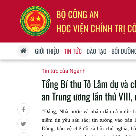
GIỚI THIỆU
TIN TỨC
ĐÀO TẠO - BỒI DƯỠN
Tin tức của Ngành
Tổng Bí thư Tô Lâm dự và c
an Trung ương lần thứ VII
“Đảng, Nhà nước và nhân dân cả nước l
niềm tin yêu sâu sắc; tin tưởng vào bản 
Đảng, bảo vệ chế độ xã hội chủ nghĩa, bả