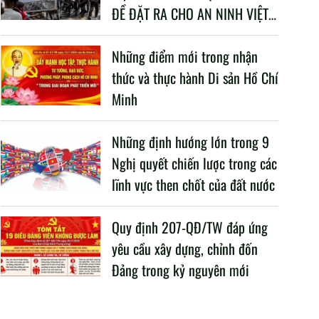
ĐỀ ĐẶT RA CHO AN NINH VIỆT
NAM TRONG BỐI CẢNH HIỆN
NAY
Những điểm mới trong nhận
thức và thực hành Di sản Hồ Chí
Minh
Những định hướng lớn trong 9
Nghị quyết chiến lược trong các
lĩnh vực then chốt của đất nước
Quy định 207-QĐ/TW đáp ứng
yêu cầu xây dựng, chỉnh đốn
Đảng trong kỷ nguyên mới