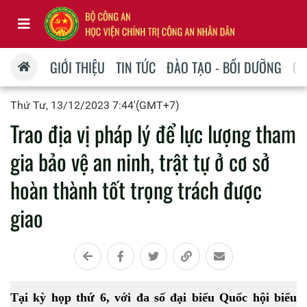
GIỚI THIỆU
TIN TỨC
ĐÀO TẠO - BỒI DƯỠNG
QU
Thứ Tư, 13/12/2023 7:44'(GMT+7)
Trao địa vị pháp lý để lực lượng tham
gia bảo vệ an ninh, trật tự ở cơ sở
hoàn thành tốt trọng trách được
giao
Tại kỳ họp thứ 6, với đa số đại biểu Quốc hội biểu