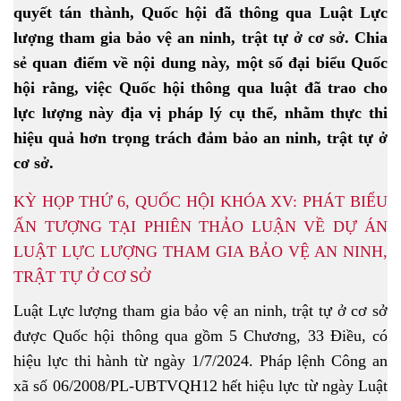
quyết tán thành, Quốc hội đã thông qua Luật Lực
lượng tham gia bảo vệ an ninh, trật tự ở cơ sở. Chia
sẻ quan điểm về nội dung này, một số đại biểu Quốc
hội rằng, việc Quốc hội thông qua luật đã trao cho
lực lượng này địa vị pháp lý cụ thể, nhằm thực thi
hiệu quả hơn trọng trách đảm bảo an ninh, trật tự ở
cơ sở.
KỲ HỌP THỨ 6, QUỐC HỘI KHÓA XV: PHÁT BIỂU
ẤN TƯỢNG TẠI PHIÊN THẢO LUẬN VỀ DỰ ÁN
LUẬT LỰC LƯỢNG THAM GIA BẢO VỆ AN NINH,
TRẬT TỰ Ở CƠ SỞ
Luật Lực lượng tham gia bảo vệ an ninh, trật tự ở cơ sở
được Quốc hội thông qua gồm 5 Chương, 33 Điều, có
hiệu lực thi hành từ ngày 1/7/2024. Pháp lệnh Công an
xã số 06/2008/PL-UBTVQH12 hết hiệu lực từ ngày Luật