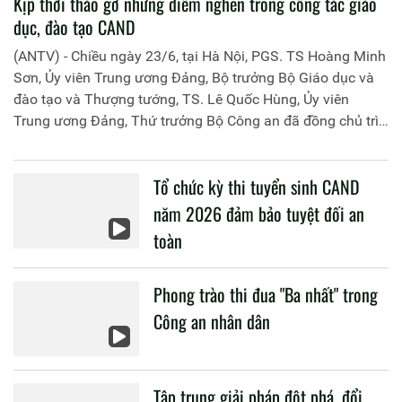
Kịp thời tháo gỡ những điểm nghẽn trong công tác giáo
dục, đào tạo CAND
(ANTV) - Chiều ngày 23/6, tại Hà Nội, PGS. TS Hoàng Minh
Sơn, Ủy viên Trung ương Đảng, Bộ trưởng Bộ Giáo dục và
đào tạo và Thượng tướng, TS. Lê Quốc Hùng, Ủy viên
Trung ương Đảng, Thứ trưởng Bộ Công an đã đồng chủ trì
buổi làm việc với các đơn vị của 2 Bộ về một số nội dung
liên quan đến công tác giáo dục và đào tạo của lực lượng
Tổ chức kỳ thi tuyển sinh CAND
CAND.
năm 2026 đảm bảo tuyệt đối an
toàn
Phong trào thi đua "Ba nhất" trong
Công an nhân dân
Tập trung giải pháp đột phá, đổi