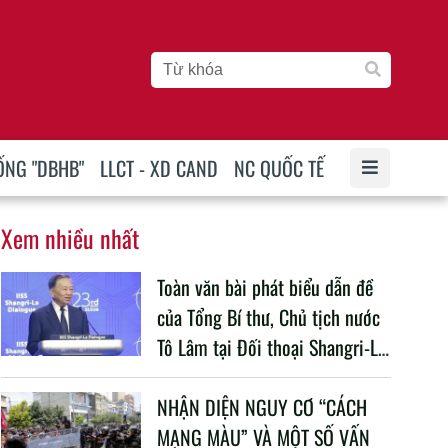
ỐNG "DBHB"
LLCT - XD CAND
NC QUỐC TẾ
Xem nhiều nhất
Toàn văn bài phát biểu dẫn đề
của Tổng Bí thư, Chủ tịch nước
Tô Lâm tại Đối thoại Shangri-La
lần thứ 23
NHẬN DIỆN NGUY CƠ “CÁCH
MẠNG MÀU” VÀ MỘT SỐ VẤN