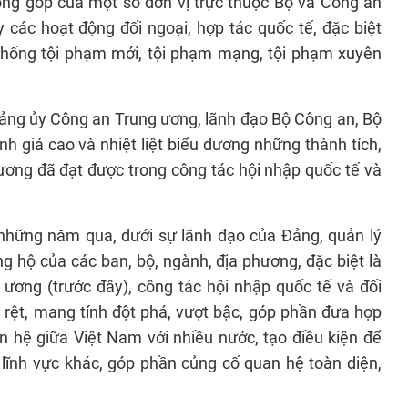
óng góp của một số đơn vị trực thuộc Bộ và Công an
 các hoạt động đối ngoại, hợp tác quốc tế, đặc biệt
chống tội phạm mới, tội phạm mạng, tội phạm xuyên
 Đảng ủy Công an Trung ương, lãnh đạo Bộ Công an, Bộ
 giá cao và nhiệt liệt biểu dương những thành tích,
ương đã đạt được trong công tác hội nhập quốc tế và
 những năm qua, dưới sự lãnh đạo của Đảng, quản lý
g hộ của các ban, bộ, ngành, địa phương, đặc biệt là
ương (trước đây), công tác hội nhập quốc tế và đối
rệt, mang tính đột phá, vượt bậc, góp phần đưa hợp
an hệ giữa Việt Nam với nhiều nước, tạo điều kiện để
u lĩnh vực khác, góp phần củng cố quan hệ toàn diện,