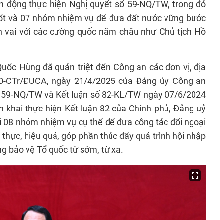
h động thực hiện Nghị quyết số 59-NQ/TW, trong đó
uốt và 07 nhóm nhiệm vụ để đưa đất nước vững bước
nh vai với các cường quốc năm châu như Chủ tịch Hồ
Quốc Hùng đã quán triệt đến Công an các đơn vị, địa
0-CTr/ĐUCA, ngày 21/4/2025 của Đảng ủy Công an
ố 59-NQ/TW và Kết luận số 82-KL/TW ngày 07/6/2024
ển khai thực hiện Kết luận 82 của Chính phủ, Đảng uỷ
 08 nhóm nhiệm vụ cụ thể để đưa công tác đối ngoại
 thực, hiệu quả, góp phần thúc đẩy quá trình hội nhập
ng bảo vệ Tổ quốc từ sớm, từ xa.