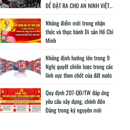
ĐỀ ĐẶT RA CHO AN NINH VIỆT
NAM TRONG BỐI CẢNH HIỆN
NAY
Những điểm mới trong nhận
thức và thực hành Di sản Hồ Chí
Minh
Những định hướng lớn trong 9
Nghị quyết chiến lược trong các
lĩnh vực then chốt của đất nước
Quy định 207-QĐ/TW đáp ứng
yêu cầu xây dựng, chỉnh đốn
Đảng trong kỷ nguyên mới