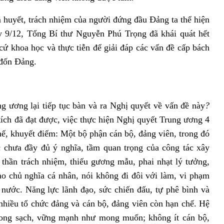
 huyết, trách nhiệm của người đứng đầu Đảng ta thể hiện
ày 9/12, Tổng Bí thư Nguyễn Phú Trọng đã khái quát hết
 cứ khoa học và thực tiễn để giải đáp các vấn đề cấp bách
 đốn Đảng.
ng ương lại tiếp tục bàn và ra Nghị quyết về vấn đề này
?
ích đã đạt được, việc thực hiện Nghị quyết Trung ương 4
, khuyết điểm: Một bộ phận cán bộ, đảng viên, trong đó
c chưa đầy đủ ý nghĩa, tầm quan trọng của công tác xây
thần trách nhiệm, thiếu gương mẫu, phai nhạt lý tưởng,
vào chủ nghĩa cá nhân, nói không đi đôi với làm, vi phạm
nước. Năng lực lãnh đạo, sức chiến đấu, tự phê bình và
 nhiều tổ chức đảng và cán bộ, đảng viên còn hạn chế. Hệ
trong sạch, vững mạnh như mong muốn; không ít cán bộ,