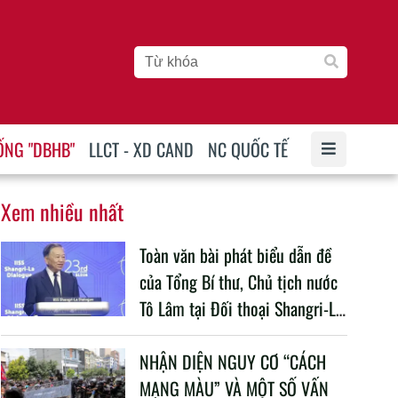
ỐNG "DBHB"
LLCT - XD CAND
NC QUỐC TẾ
Xem nhiều nhất
Toàn văn bài phát biểu dẫn đề
của Tổng Bí thư, Chủ tịch nước
Tô Lâm tại Đối thoại Shangri-La
lần thứ 23
NHẬN DIỆN NGUY CƠ “CÁCH
MẠNG MÀU” VÀ MỘT SỐ VẤN