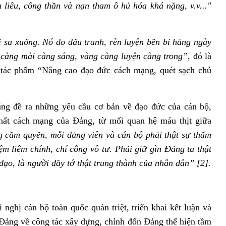
 liêu, công thần và nạn tham ô hủ hóa khá nặng, v.v..."
 sa xuống. Nó do đấu tranh, rèn luyện bền bỉ hằng ngày
 càng mài càng sáng, vàng càng luyện càng trong”,
đó là
 tác phẩm “Nâng cao đạo đức cách mạng, quét sạch chủ
ũng đề ra những yêu cầu cơ bản về đạo đức của cán bộ,
chất cách mạng của Đảng, từ mối quan hệ máu thịt giữa
 cầm quyền, mỗi đảng viên và cán bộ phải thật sự thấm
m liêm chính, chí công vô tư. Phải giữ gìn Đảng ta thật
đạo, là người đầy tớ thật trung thành của nhân dân” [2].
nghị cán bộ toàn quốc quán triệt, triển khai kết luận và
ảng về công tác xây dựng, chỉnh đốn Đảng thể hiện tầm