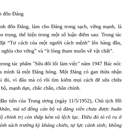
h đốn Đảng
nh đốn Đảng, làm cho Đảng trong sạch, vững mạnh, là
an trọng, thể hiện trong một số luận điểm sau:
Trong tác
t “Tư cách của một người cách mệnh” lên hàng đầu,
nghĩa cho vững” và “ít lòng tham muốn về vật chất”.
 trong tác phẩm "Sửa đổi lối làm việc" năm 1947 Bác nói:
a mình là một Đảng hỏng. Một Đảng có gan thừa nhận
i đó, vì đâu mà có rồi tìm kiếm mọi cách để sửa chữa
 bộ, mạnh dạn, chắc chắn, chân chính.
 đầu tiên của Trung ương (ngày 11/5/1952), Chủ tịch Hồ
 khăn, mà số đông cán bộ và đảng viên chưa được huấn
ộ chính trị còn thấp kém và lệch lạc. Điều đó tỏ rõ ra ở
nh sách trường kỳ kháng chiến, tự lực cánh sinh; không