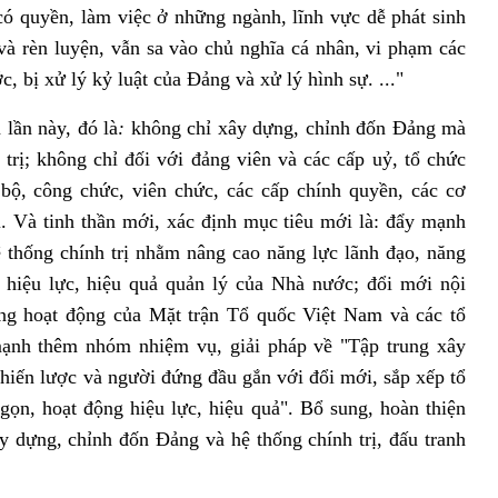
có quyền, làm việc ở những ngành, lĩnh vực dễ phát sinh
và rèn luyện, vẫn sa vào chủ nghĩa cá nhân, vi phạm các
, bị xử lý kỷ luật của Đảng và xử lý hình sự. ..."
 lần này,
đó là
:
không chỉ xây dựng, chỉnh đốn Đảng mà
rị; không chỉ đối với đảng viên và các cấp uỷ, tổ chức
bộ, công chức, viên chức, các cấp chính quyền, các cơ
rị. Và tinh thần mới, xác định mục tiêu mới là: đẩy mạnh
 thống chính trị nhằm nâng cao năng lực lãnh đạo, năng
 hiệu lực, hiệu quả quản lý của Nhà nước; đổi mới nội
ng hoạt động của Mặt trận Tổ quốc Việt Nam và các tổ
 mạnh thêm nhóm nhiệm vụ, giải pháp về "Tập trung xây
chiến lược và người đứng đầu gắn với đổi mới, sắp xếp tổ
gọn, hoạt động hiệu lực, hiệu quả".
Bổ sung, hoàn thiện
ây dựng, chỉnh đốn Đảng và hệ thống chính trị, đấu tranh