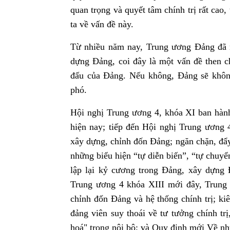
quan trọng và quyết tâm chính trị rất cao
ta về vấn đề này.
Từ nhiều năm nay, Trung ương Đảng đã n
dựng Đảng, coi đây là một vấn đề then 
đấu của Đảng. Nếu không, Đảng sẽ khôn
phó.
Hội nghị Trung ương 4, khóa XI ban hàn
hiện nay; tiếp đến Hội nghị Trung ương 4
xây dựng, chỉnh đốn Đảng; ngăn chặn, đẩy l
những biểu hiện “tự diễn biến”, “tự chuyển
lập lại kỷ cương trong Đảng, xây dựng
Trung ương 4 khóa XIII mới đây, Trung
chỉnh đốn Đảng và hệ thống chính trị; ki
đảng viên suy thoái về tư tưởng chính trị
hoá" trong nội bộ; và Quy định mới Về n