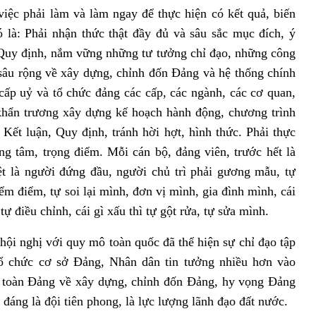
việc phải làm và làm ngay để thực hiện có kết quả, biến
 là: Phải nhận thức thật đầy đủ và sâu sắc mục đích, ý
 Quy định, nắm vững những tư tưởng chỉ đạo, những công
ị sâu rộng về xây dựng, chỉnh đốn Đảng và hệ thống chính
 cấp uỷ và tổ chức đảng các cấp, các ngành, các cơ quan,
 khẩn trương xây dựng kế hoạch hành động, chương trình
n Kết luận, Quy định, tránh hời hợt, hình thức. Phải thực
ọng tâm, trọng điểm. Mỗi cán bộ, đảng viên, trước hết là
ệt là người đứng đầu, người chủ trì phải gương mẫu, tự
ểm điểm, tự soi lại mình, đơn vị mình, gia đình mình, cái
 tự điều chỉnh, cái gì xấu thì tự gột rửa, tự sửa mình.
 hội nghị với quy mô toàn quốc đã thể hiện sự chỉ đạo tập
 tổ chức cơ sở Đảng, Nhân dân tin tưởng nhiều hơn vào
g toàn Đảng về xây dựng, chỉnh đốn Đảng, hy vọng Đảng
đáng là đội tiên phong, là lực lượng lãnh đạo đất nước.