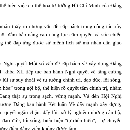
, thể hiện việc cụ thể hóa tư tưởng Hồ Chí Minh của Đảng
hận thấy rõ những vấn đề cấp bách trong công tác xây
chốt đảm bảo nâng cao năng lực cầm quyền và sức chiến
g thể đáp ứng được sứ mệnh lịch sử mà nhân dân giao
h Nghị quyết Một số vấn đề cấp bách về xây dựng Đảng
, khóa XII tiếp tục ban hành Nghị quyết về tăng cường
ùi sự suy thoái về tư tưởng chính trị, đạo đức, lối sống,
 hóa” trong nội bộ, thể hiện rõ quyết tâm chính trị, nhằm
 Đảng thật sự trong sạch, vững mạnh. Và đến Hội Nghị
 ương Đảng ban hành Kết luận Về đẩy mạnh xây dựng,
ên quyết ngăn chặn, đẩy lùi, xử lý nghiêm những cán bộ,
, đạo đức, lối sống, biểu hiện "tự diễn biến", "tự chuyển
hững điều đảng viên không được làm.