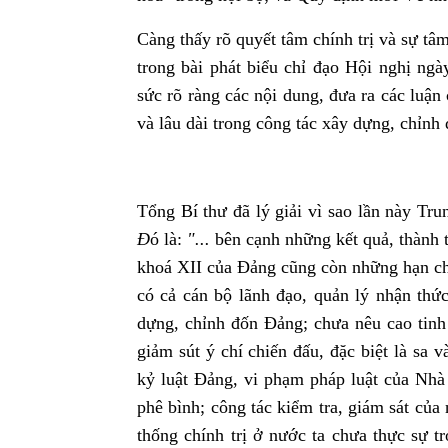
Càng thấy rõ quyết tâm chính trị
và sự tâm
trong bài phát biểu chỉ đạo Hội nghị ng
sức rõ ràng các nội dung, đưa ra các luận
và lâu dài trong công tác xây dựng, chỉnh
Tổng Bí thư đã lý giải vì sao lần này Tru
Đ
ó là:
"...
bên cạnh những kết quả, thành t
khoá XII của Đảng cũng còn những hạn chế
có cả cán bộ lãnh đạo, quản lý nhận thứ
dựng, chỉnh đốn Đảng; chưa nêu cao tinh 
giảm sút ý chí chiến đấu, đặc biệt là sa 
kỷ luật Đảng, vi phạm pháp luật của Nhà 
phê bình; công tác kiểm tra, giám sát của
thống chính trị ở nước ta chưa thực sự 