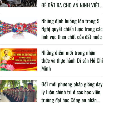
ĐỀ ĐẶT RA CHO AN NINH VIỆT
NAM TRONG BỐI CẢNH HIỆN
NAY
Những định hướng lớn trong 9
Nghị quyết chiến lược trong các
lĩnh vực then chốt của đất nước
Những điểm mới trong nhận
thức và thực hành Di sản Hồ Chí
Minh
Đổi mới phương pháp giảng dạy
lý luận chính trị ở các học viện,
trường đại học Công an nhân
dân trong Cách mạng công
nghiệp lần thứ tư