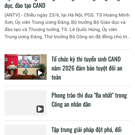
dục, đào tạo CAND
(ANTV) - Chiều ngày 23/6, tại Hà Nội, PGS. TS Hoàng Minh
Sơn, Ủy viên Trung ương Đảng, Bộ trưởng Bộ Giáo dục và
đào tạo và Thượng tướng, TS. Lê Quốc Hùng, Ủy viên
Trung ương Đảng, Thứ trưởng Bộ Công an đã đồng chủ trì
buổi làm việc với các đơn vị của 2 Bộ về một số nội dung
liên quan đến công tác giáo dục và đào tạo của lực lượng
Tổ chức kỳ thi tuyển sinh CAND
CAND.
năm 2026 đảm bảo tuyệt đối an
toàn
Phong trào thi đua "Ba nhất" trong
Công an nhân dân
Tập trung giải pháp đột phá, đổi