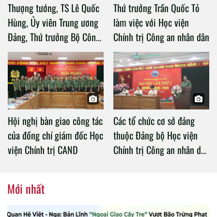
Thượng tướng, TS Lê Quốc
Thứ trưởng Trần Quốc Tỏ
Hùng, Ủy viên Trung ương
làm việc với Học viện
Đảng, Thứ trưởng Bộ Công
Chính trị Công an nhân dân
an làm việc với Học viện
Chính trị Công an nhân dân
Hội nghị bàn giao công tác
Các tổ chức cơ sở đảng
của đồng chí giám đốc Học
thuộc Đảng bộ Học viện
viện Chính trị CAND
Chính trị Công an nhân dân
tổ chức thành công Đại hội
nhiệm kỳ 2020 – 2025
Mới nhất