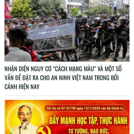
NHẬN DIỆN NGUY CƠ “CÁCH MẠNG MÀU” VÀ MỘT SỐ
VẤN ĐỀ ĐẶT RA CHO AN NINH VIỆT NAM TRONG BỐI
CẢNH HIỆN NAY