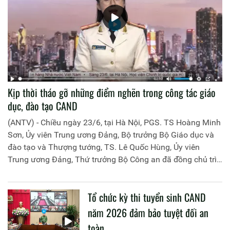
Kịp thời tháo gỡ những điểm nghẽn trong công tác giáo
dục, đào tạo CAND
(ANTV) - Chiều ngày 23/6, tại Hà Nội, PGS. TS Hoàng Minh
Sơn, Ủy viên Trung ương Đảng, Bộ trưởng Bộ Giáo dục và
đào tạo và Thượng tướng, TS. Lê Quốc Hùng, Ủy viên
Trung ương Đảng, Thứ trưởng Bộ Công an đã đồng chủ trì
buổi làm việc với các đơn vị của 2 Bộ về một số nội dung
liên quan đến công tác giáo dục và đào tạo của lực lượng
Tổ chức kỳ thi tuyển sinh CAND
CAND.
năm 2026 đảm bảo tuyệt đối an
toàn