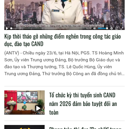
Kịp thời tháo gỡ những điểm nghẽn trong công tác giáo
dục, đào tạo CAND
(ANTV) - Chiều ngày 23/6, tại Hà Nội, PGS. TS Hoàng Minh
Sơn, Ủy viên Trung ương Đảng, Bộ trưởng Bộ Giáo dục và
đào tạo và Thượng tướng, TS. Lê Quốc Hùng, Ủy viên
Trung ương Đảng, Thứ trưởng Bộ Công an đã đồng chủ trì
buổi làm việc với các đơn vị của 2 Bộ về một số nội dung
liên quan đến công tác giáo dục và đào tạo của lực lượng
Tổ chức kỳ thi tuyển sinh CAND
CAND.
năm 2026 đảm bảo tuyệt đối an
toàn