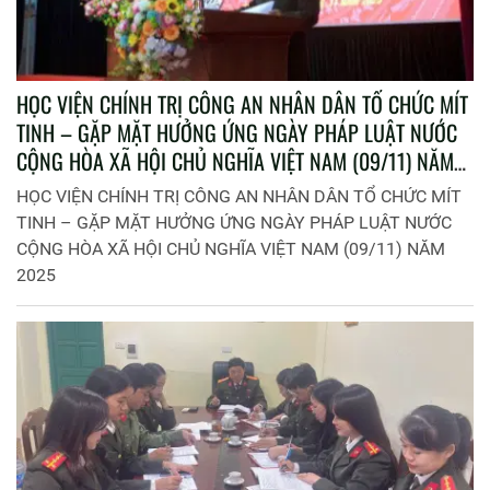
HỌC VIỆN CHÍNH TRỊ CÔNG AN NHÂN DÂN TỔ CHỨC MÍT
TINH – GẶP MẶT HƯỞNG ỨNG NGÀY PHÁP LUẬT NƯỚC
CỘNG HÒA XÃ HỘI CHỦ NGHĨA VIỆT NAM (09/11) NĂM
2025
HỌC VIỆN CHÍNH TRỊ CÔNG AN NHÂN DÂN TỔ CHỨC MÍT
TINH – GẶP MẶT HƯỞNG ỨNG NGÀY PHÁP LUẬT NƯỚC
CỘNG HÒA XÃ HỘI CHỦ NGHĨA VIỆT NAM (09/11) NĂM
2025