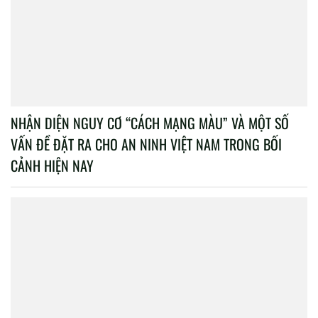
NHẬN DIỆN NGUY CƠ “CÁCH MẠNG MÀU” VÀ MỘT SỐ
VẤN ĐỀ ĐẶT RA CHO AN NINH VIỆT NAM TRONG BỐI
CẢNH HIỆN NAY