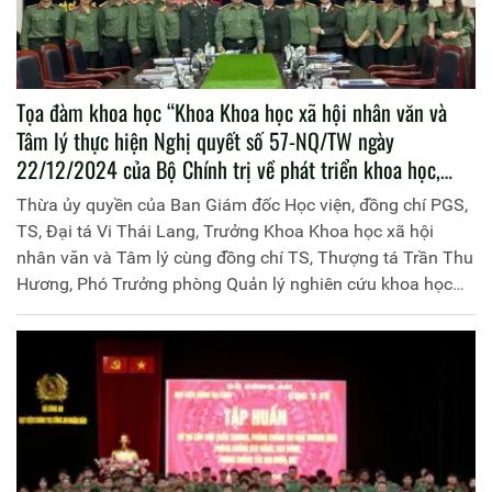
Tọa đàm khoa học “Khoa Khoa học xã hội nhân văn và
Tâm lý thực hiện Nghị quyết số 57-NQ/TW ngày
22/12/2024 của Bộ Chính trị về phát triển khoa học,
công nghệ, đổi mới sáng tạo và chuyển đổi số quốc gia -
Thừa ủy quyền của Ban Giám đốc Học viện, đồng chí PGS,
Thực trạng và giải pháp”
TS, Đại tá Vi Thái Lang, Trưởng Khoa Khoa học xã hội
nhân văn và Tâm lý cùng đồng chí TS, Thượng tá Trần Thu
Hương, Phó Trưởng phòng Quản lý nghiên cứu khoa học
đồng chủ trì tọa đàm.