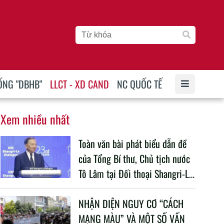
ỐNG "DBHB"
LLCT - XD CAND
NC QUỐC TẾ
Xem nhiều nhất
Toàn văn bài phát biểu dẫn đề
của Tổng Bí thư, Chủ tịch nước
Tô Lâm tại Đối thoại Shangri-La
lần thứ 23
NHẬN DIỆN NGUY CƠ “CÁCH
MẠNG MÀU” VÀ MỘT SỐ VẤN