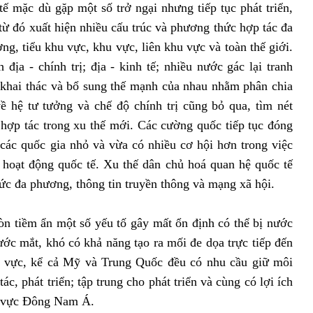
tế mặc dù gặp một số trở ngại nhưng tiếp tục phát triển,
từ đó xuất hiện nhiều cấu trúc và phương thức hợp tác đa
g, tiểu khu vực, khu vực, liên khu vực và toàn thế giới.
 địa - chính trị; địa - kinh tế; nhiều nước gác lại tranh
, khai thác và bổ sung thế mạnh của nhau nhằm phân chia
ề hệ tư tưởng và chế độ chính trị cũng bỏ qua, tìm nét
hợp tác trong xu thế mới. Các cường quốc tiếp tục đóng
, các quốc gia nhỏ và vừa có nhiều cơ hội hơn trong việc
 hoạt động quốc tế. Xu thế dân chủ hoá quan hệ quốc tế
 chức đa phương, thông tin truyền thông và mạng xã hội.
òn tiềm ẩn một số yếu tố gây mất ổn định có thể bị nước
ớc mắt, khó có khả năng tạo ra mối đe dọa trực tiếp đến
u vực, kể cả Mỹ và Trung Quốc đều có nhu cầu giữ môi
c, phát triển; tập trung cho phát triển và cùng có lợi ích
hu vực Đông Nam Á.