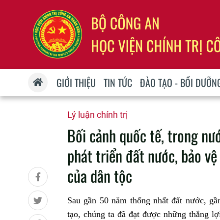
GIỚI THIỆU
TIN TỨC
ĐÀO TẠO - BỒI DƯỠN
Lý luận chính trị
Bối cảnh quốc tế, trong nư
phát triển đất nước, bảo v
của dân tộc
Sau gần 50 năm thống nhất đất nước, gầ
tạo, chúng ta đã đạt được những thắng lợi