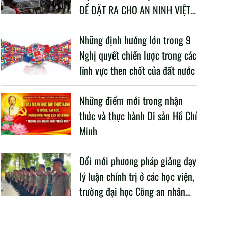
ĐỀ ĐẶT RA CHO AN NINH VIỆT
NAM TRONG BỐI CẢNH HIỆN
NAY
Những định hướng lớn trong 9
Nghị quyết chiến lược trong các
lĩnh vực then chốt của đất nước
Những điểm mới trong nhận
thức và thực hành Di sản Hồ Chí
Minh
Đổi mới phương pháp giảng dạy
lý luận chính trị ở các học viện,
trường đại học Công an nhân
dân trong Cách mạng công
nghiệp lần thứ tư