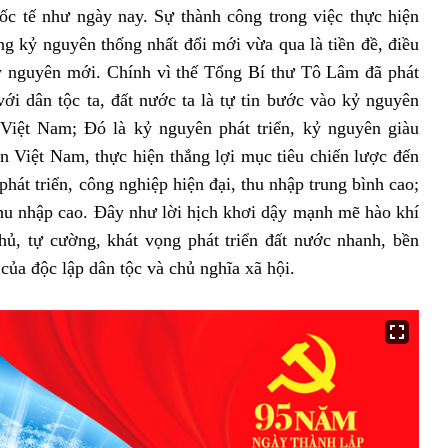
uốc tế như ngày nay. Sự thành công trong việc thực hiện
ng kỷ nguyên thống nhất đổi mới vừa qua là tiền đề, điều
kỷ nguyên mới. Chính vì thế Tổng Bí thư Tô Lâm đã phát
i dân tộc ta, đất nước ta là tự tin bước vào kỷ nguyên
Việt Nam; Đó là kỷ nguyên phát triển, kỷ nguyên giàu
 Việt Nam, thực hiện thắng lợi mục tiêu chiến lược đến
át triển, công nghiệp hiện đại, thu nhập trung bình cao;
thu nhập cao. Đây như lời hịch khơi dậy mạnh mẽ hào khí
chủ, tự cường, khát vọng phát triển đất nước nhanh, bền
của độc lập dân tộc và chủ nghĩa xã hội.