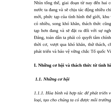
Nhìn tổng thể, giai đoạn từ nay đến hai
nước ta đang và sẽ chịu tác động nhiều c
mới, phức tạp của tình hình thế giới, khu
có nhiều, song khó khăn, thách thức cũn
tạp hơn đang và sẽ đặt ra đối với sự ng
Đảng, toàn dân ta phải có quyết tâm chín
thời cơ, vượt qua khó khăn, thử thách, c
phát triển và bảo vệ vững chắc Tổ quốc V
I. Những cơ hội và thách thức từ tình h
1.1. Những cơ hội
1.1.1. Hòa bình và hợp tác để phát triển v
loại,
tạo cho chúng ta có được môi trường 