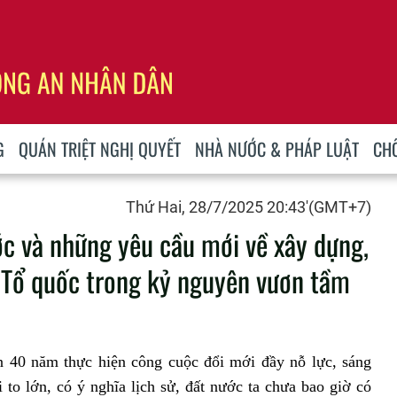
G
QUÁN TRIỆT NGHỊ QUYẾT
NHÀ NƯỚC & PHÁP LUẬT
CH
Thứ Hai, 28/7/2025 20:43'(GMT+7)
ớc và những yêu cầu mới về xây dựng,
ệ Tổ quốc trong kỷ nguyên vươn tầm
n 40 năm thực hiện công cuộc đổi mới đầy nỗ lực, sáng
 to lớn, có ý nghĩa lịch sử, đất nước ta chưa bao giờ có