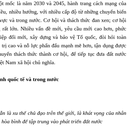
 cột mốc là năm 2030 và 2045, hành trang cách mạng của
hiều, nhiều hướng, với nhiều cấp độ từ những chuyển biến
 vực và trong nước. Cơ hội và thách thức đan xen; cơ hội
g rất lớn. Nhiều vấn đề mới, yêu cầu mới cao hơn, phức
hiệp đổi mới, xây dựng và bảo vệ Tổ quốc, đòi hỏi toàn
h trị cao và nỗ lực phấn đấu mạnh mẽ hơn, tận dụng được
huyển thách thức thành cơ hội, để tiếp tục đưa đất nước
iệt Nam xã hội chủ nghĩa.
ình quốc tế và trong nước
ẫn là xu thế chủ đạo trên thể giới,
là khát vọng của nhân
hòa bình để tập trung vào phát triển đất nước