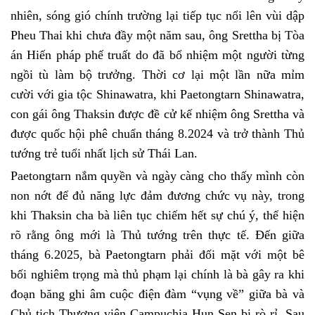
nhiên, sóng gió chính trường lại tiếp tục nổi lên vùi dập
Pheu Thai khi chưa đầy một năm sau, ông Srettha bị Tòa
án Hiến pháp phế truất do đã bổ nhiệm một người từng
ngồi tù làm bộ trưởng. Thời cơ lại một lần nữa mỉm
cười với gia tộc Shinawatra, khi Paetongtarn Shinawatra,
con gái ông Thaksin được đề cử kế nhiệm ông Srettha và
được quốc hội phê chuẩn tháng 8.2024 và trở thành Thủ
tướng trẻ tuổi nhất lịch sử Thái Lan.
Paetongtarn nắm quyền và ngày càng cho thấy mình còn
non nớt để đủ năng lực đảm đương chức vụ này, trong
khi Thaksin cha bà liên tục chiếm hết sự chú ý, thể hiện
rõ rằng ông mới là Thủ tướng trên thực tế. Đến giữa
tháng 6.2025, bà Paetongtarn phải đối mặt với một bê
bối nghiêm trọng mà thủ phạm lại chính là bà gây ra khi
đoạn băng ghi âm cuộc điện đàm “vụng về” giữa bà và
Chủ tịch Thượng viện Campuchia Hun Sen bị rò rỉ. Sau