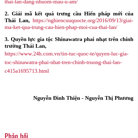
thai-lan-dang-nhuom-mau-u-am/
2. Giải mã kết quả trưng cầu Hiến pháp mới của
Thái Lan,
https://nghiencuuquocte.org/2016/09/13/giai-
ma-ket-qua-trung-cau-hien-phap-moi-cua-thai-lan/
3. Quyền lực gia tộc Shinawatra phai nhạt trên chính
trường Thái Lan,
https://www.24h.com.vn/tin-tuc-quoc-te/quyen-luc-gia-
toc-shinawatra-phai-nhat-tren-chinh-truong-thai-lan-
c415a1695713.html
Nguyễn Đình Thiện
-
Nguyễn Thị Phương
Phản hồi