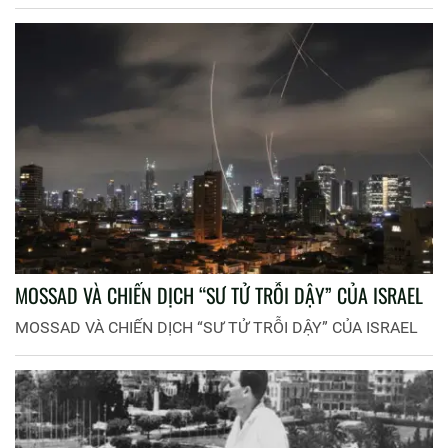
lơ lửng trước nhiều ngành sản xuất trong nước.
MOSSAD VÀ CHIẾN DỊCH “SƯ TỬ TRỖI DẬY” CỦA ISRAEL
MOSSAD VÀ CHIẾN DỊCH “SƯ TỬ TRỖI DẬY” CỦA ISRAEL