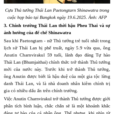
Cựu Thủ tướng Thái Lan Paetongtarn Shinawatra trong
cuộc họp báo tại Bangkok ngày 19
.
6.2025. Ảnh: AFP
3. Chính trường Thái Lan thời hậu Pheu Thai và sự
ảnh hưởng của đế chế Shinawatra
Sau khi Paetongtarn - nữ Thủ tướng trẻ tuổi nhất trong
lịch sử Thái Lan bị phế truất, ngày 5.9 vừa qua, ông
Anutin Charnvirakul
59 tuổi, lãnh đạo đảng Tự hào
Thái Lan (Bhumjaithai)
chính thức trở thành Thủ tướng
mới của nước này. Trước khi trở thành Thủ tướng,
ông Anutin được biết là hậu duệ của một gia tộc lừng
danh Thái Lan, và là nhà doanh nhân kiêm chính trị
gia có nhiều dấu ấn trên chính trường.
Việc Anutin Charnvirakul trở thành Thủ tướng được giới
phân tích bình luận, chắc chắn sẽ là một khoảnh khắc
đáng tự hào của cá nhân ông. Thế nhưng, khi nhìn từ