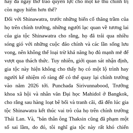
hay đã ngây thơ trao quyền lực cho một kẻ thù chính trị
còn nguy hiểm hơn thế?
Đối với Shinawatra, trước những biến cố thăng trầm của
họ trên chính trường, những người lạc quan về tương lai
của gia tộc Shinawatra cho rằng, họ đã trải qua nhiều
sóng gió với những cuộc đảo chính và các lần sống lưu
vong, nên không thể loại trừ khả năng họ đủ mạnh mẽ để
vượt qua thách thức. Tuy nhiên, giới quan sát nhận định,
gia tộc này hiện không cho thấy họ có một lộ trình hay
người kế nhiệm rõ ràng để có thể quay lại chính trường
vào năm 2026 tới. Punchada Sirivunnabood, Trưởng
khoa xã hội và nhân văn Đại học Mahidol ở Bangkok,
cho rằng sau hàng loạt bê bối và tranh cãi, đã đến lúc gia
tộc Shinawatra kết thúc vai trò của họ trên chính trường
Thái Lan. Và, "bản thân ông Thaksin cũng đã phạm một
số sai lầm, do đó, tôi nghĩ gia tộc này rất khó chiến