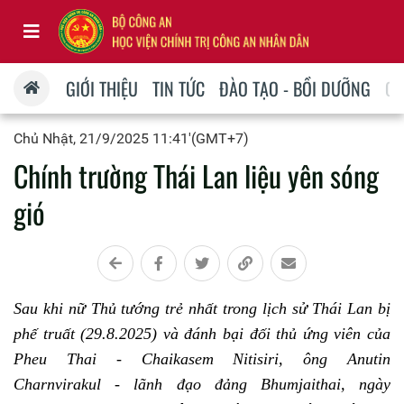
GIỚI THIỆU
TIN TỨC
ĐÀO TẠO - BỒI DƯỠNG
QU
Chủ Nhật, 21/9/2025 11:41'(GMT+7)
Chính trường Thái Lan liệu yên sóng
gió
Sau khi nữ Thủ tướng trẻ nhất trong lịch sử Thái Lan bị
phế truất (29.8.2025) và đánh bại đối thủ ứng viên của
Pheu Thai - Chaikasem Nitisiri, ông Anutin
Charnvirakul - lãnh đạo đảng Bhumjaithai, ngày