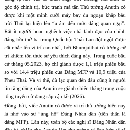
góc độ chính trị, bức tranh mà tân Thủ tướng Anutin có
được khi một mình cưỡi máy bay du ngoạn khắp bầu
trời Thái lại hiện lên “u ám đến mức đáng quan ngại”.
Rất ít người hoan nghênh việc nhà lãnh đạo của chính
đảng lớn thứ ba trong Quốc hội Thái Lan đột ngột được
cất nhắc lên vị trí cao nhất, bởi Bhumjaithai có lượng cử
tri khiêm tốn thực sự yêu thích đảng này. Trong cuộc bầu
cử tháng 05.2023, họ chỉ giành được 1,1 triệu phiếu bầu
so với 14,4 triệu phiếu của Đảng MFP và 10,9 triệu của
Pheu Thai. Và vì thế, dù lạc quan đến đâu cũng ít người
tin rằng đảng của Anutin sẽ giành chiến thắng trong cuộc
tổng tuyển cử đang sắp cận kề (2026).
Đồng thời, việc Anutin có được vị trí thủ tướng hiện nay
là nhờ vào sự “ủng hộ” Đảng Nhân dân (tiền thân là
đảng MFP). Lần này, toàn bộ các nghị sĩ Đảng Nhân dân