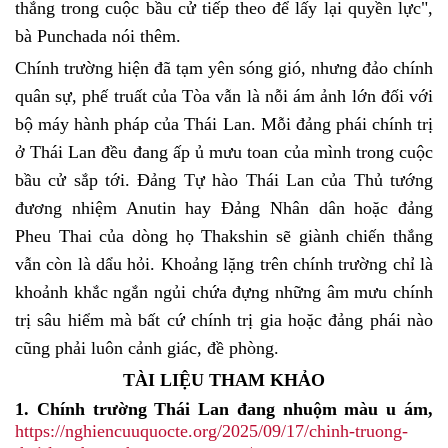
thắng trong cuộc bầu cử tiếp theo để lấy lại quyền lực",
bà Punchada nói thêm.
Chính trường hiện đã tạm yên sóng gió, nhưng đảo chính
quân sự, phế truất của Tòa vẫn là nỗi ám ảnh lớn đối với
bộ máy hành pháp của Thái Lan. Mỗi đảng phái chính trị
ở Thái Lan đều đang ấp ủ mưu toan của mình trong cuộc
bầu cử sắp tới. Đảng Tự hào Thái Lan của Thủ tướng
đương nhiệm Anutin hay Đảng Nhân dân hoặc đảng
Pheu Thai của dòng họ Thakshin sẽ giành chiến thắng
vẫn còn là dẩu hỏi. Khoảng lặng trên chính trường chỉ là
khoảnh khắc ngắn ngủi chứa đựng những âm mưu chính
trị sâu hiểm mà bất cứ chính trị gia hoặc đảng phái nào
cũng phải luôn cảnh giác, đề phòng.
TÀI LIỆU THAM KHẢO
1. Chính trường Thái Lan đang nhuộm màu u ám,
https://nghiencuuquocte.org/2025/09/17/chinh-truong-