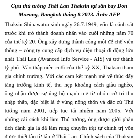
Cựu thủ tướng Thái Lan Thaksin tại sân bay Don
Mueang, Bangkok tháng 8
.
2023. Ảnh: AFP
Thaksin Shinawatra sinh ngày 26.7.1949, vốn là cảnh sát
trước khi trở thành doanh nhân vào cuối những năm 70
của thế kỷ 20. Ông xây dựng thành công một đế chế viễn
thông – công ty cung cấp dịch vụ điện thoại di động lớn
nhất Thái Lan (Avanced Info Service - AIS) và trở thành
tỷ phú. Vào thập niên cuối của thế kỷ XX, Thaksin tham
gia chính trường. Với các cam kết mạnh mẽ về thúc đẩy
tăng trưởng kinh tế, thu hẹp khoảng cách giàu nghèo,
ông nhận được sự ủng hộ mạnh mẽ từ nhóm cử tri thu
nhập thấp, đặc biệt là ở vùng nông thôn và đắc cử Thủ
tướng năm 2001, tiếp tục tái nhiệm năm 2005. Với
những cải
cách
khi làm Thủ tướng, ông được giới phân
tích đánh giá là đã làm rung chuyển trật tự chính trị vốn
được thiết lập từ lâu ở Thái Lan
. Chính sách của Thaksin