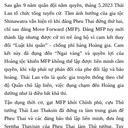
Sau gần 9 năm quân đội nắm quyền, tháng 5.2023 Thái
Lan tổ chức tổng tuyển cử. Tầm ảnh hưởng của gia tộc
Shinawatra vẫn hiện rõ khi đảng
Pheu Thai đứng thứ
hai
,
chỉ
sau đảng Move Forward (MFP). Đảng MFP
tuy
mới
thành lập nhưng được cử tri trẻ ủng hộ vì cam kết thay
đổi “Luật khi quân”
-
chống phỉ báng Hoàng gia
. Cam
kết này đã đụng đến “Ngai vàng” và quyền lợi của
Hoàng tộc khiến MFP không thể lập được liên minh cầm
quyền, khi vấp phải sự phản đối của phe đối lập và bảo
hoàng. Thái
Lan vốn l
à quốc gia truyền
thống
theo chế
độ Quân chủ lập hiến, việc đụng chạm đến Hoàng gia
dường như là điều bất khả thi.
Tận dụng thời cơ, gạt MFP khỏi Chính phủ, cựu Thủ
tướng Thái Lan Thaksin đã đứng ra làm trung gian để
Pheu Thai và các đảng bảo thủ lập liên minh, đưa ông
Srettha Thavisin của Pheu Thai làm Thủ tướng. Tuy