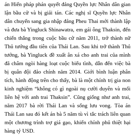
án Hiến pháp phán quyết đảng Quyền lực Nhân dân gian
lận bầu cử và bị giải tán. Các nghị sĩ Quyền lực Nhân
dân chuyển sang gia nhập đảng Pheu Thai mới thành lập
và đưa bà Yingluck Shinawatra, em gái ông Thaksin, đến
chiến thắng trong cuộc bầu cử năm 2011, trở thành nữ
Thủ tướng đầu tiên của Thái Lan. Sau khi trở thành Thủ
tướng, bà Yingluck đề xuất ân xá cho anh trai của mình
đã châm ngòi hàng loạt cuộc biểu tình, dẫn đến việc bà
bị quân đội đảo chính năm 2014. Giới bình luận phân
tích, hành động trên cho thấy, bà là một chính trị gia non
kinh nghiệm “không có gì ngoài nụ cười duyên và mối
liên hệ với anh trai Thaksin”. Cũng giống như anh trai,
năm 2017 bà rời Thái Lan và sống lưu vong. Tòa án
Thái Lan sau đó kết án bà 5 năm tù vì tắc trách liên quan
một chương trình trợ giá gạo, khiến chính phủ thiệt hại
hàng tỷ USD.