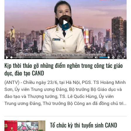
Kịp thời tháo gỡ những điểm nghẽn trong công tác giáo
dục, đào tạo CAND
(ANTV) - Chiều ngày 23/6, tại Hà Nội, PGS. TS Hoàng Minh
Sơn, Ủy viên Trung ương Đảng, Bộ trưởng Bộ Giáo dục và
đào tạo và Thượng tướng, TS. Lê Quốc Hùng, Ủy viên
Trung ương Đảng, Thứ trưởng Bộ Công an đã đồng chủ trì
buổi làm việc với các đơn vị của 2 Bộ về một số nội dung
liên quan đến công tác giáo dục và đào tạo của lực lượng
Tổ chức kỳ thi tuyển sinh CAND
CAND.