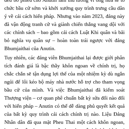
đều bỏ phiếu cho Anutin làm thủ tướng vì ông hứa sẽ tổ
chức bầu cử sớm và khởi xướng quy trình trưng cầu dân
ý về cải cách hiến pháp. Nhưng vào năm 2023, đảng này
đã vận động tranh cử và giành chiến thắng vang dội với
các chính sách – bao gồm cải cách Luật Khi quân và bãi
bỏ nghĩa vụ quân sự – hoàn toàn trái ngược với đảng
Bhumjaithai của Anutin.
Tuy nhiên, các đảng viên Bhumjaithai lại được giới phân
tích đánh giá là bậc thầy khôn ngoan về chính trị, họ
chắc chắn sẽ tận dụng lợi thế của một nhiệm kỳ dù ngắn
ngủi để lôi kéo bộ máy nhà nước hỗ trợ cho tham vọng
bầu cử của mình. Và việc Bhumjaithai đã kiểm soát
Thượng viện – cơ quan phê chuẩn bất kỳ sửa đổi nào đối
với hiến pháp – Anutin có thể dễ dàng phủ quyết kết quả
của bất kỳ quy trình cải cách chính trị nào. Liệu Đảng
Nhân dân đã qua mặt Pheu Thai một cách khôn ngoan,