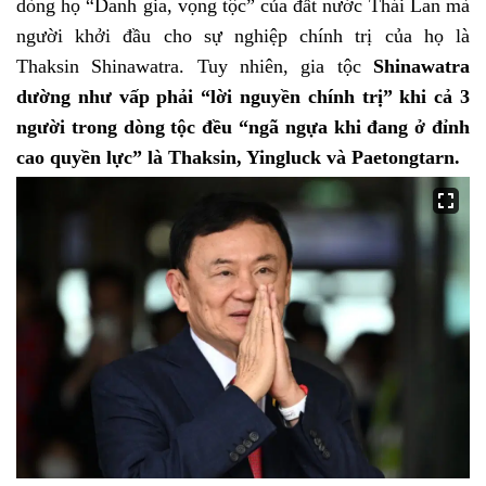
dòng họ “Danh gia, vọng tộc” của đất nước Thái Lan mà
người khởi đầu cho sự nghiệp chính trị của họ là
Thaksin Shinawatra. Tuy nhiên, gia tộc
Shinawatra
dường như vấp phải “lời nguyền chính trị” khi cả 3
người trong dòng tộc đều “ngã ngựa khi đang ở đỉnh
cao quyền lực” là Thaksin, Yingluck và Paetongtarn.