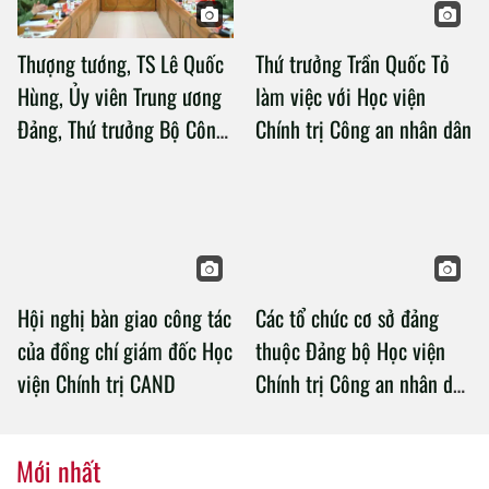
Thượng tướng, TS Lê Quốc
Thứ trưởng Trần Quốc Tỏ
Hùng, Ủy viên Trung ương
làm việc với Học viện
Đảng, Thứ trưởng Bộ Công
Chính trị Công an nhân dân
an làm việc với Học viện
Chính trị Công an nhân dân
Hội nghị bàn giao công tác
Các tổ chức cơ sở đảng
của đồng chí giám đốc Học
thuộc Đảng bộ Học viện
viện Chính trị CAND
Chính trị Công an nhân dân
tổ chức thành công Đại hội
nhiệm kỳ 2020 – 2025
Mới nhất