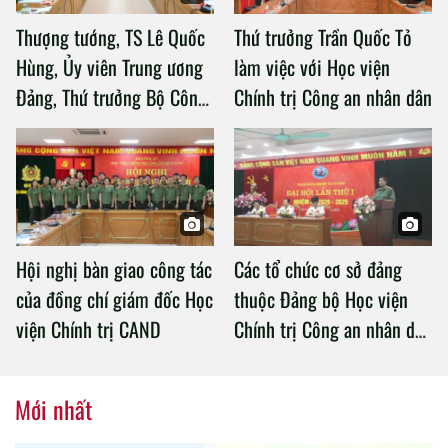
Thượng tướng, TS Lê Quốc
Thứ trưởng Trần Quốc Tỏ
Hùng, Ủy viên Trung ương
làm việc với Học viện
Đảng, Thứ trưởng Bộ Công
Chính trị Công an nhân dân
an làm việc với Học viện
Chính trị Công an nhân dân
Hội nghị bàn giao công tác
Các tổ chức cơ sở đảng
của đồng chí giám đốc Học
thuộc Đảng bộ Học viện
viện Chính trị CAND
Chính trị Công an nhân dân
tổ chức thành công Đại hội
nhiệm kỳ 2020 – 2025
Mới nhất