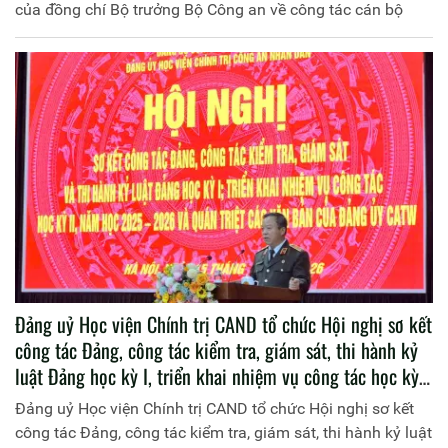
của đồng chí Bộ trưởng Bộ Công an về công tác cán bộ
Đảng uỷ Học viện Chính trị CAND tổ chức Hội nghị sơ kết
công tác Đảng, công tác kiểm tra, giám sát, thi hành kỷ
luật Đảng học kỳ I, triển khai nhiệm vụ công tác học kỳ
II, năm học 2025 - 2026 và quán triệt các Nghị quyết,
Đảng uỷ Học viện Chính trị CAND tổ chức Hội nghị sơ kết
Chương trình hành động của Đảng ủy Công an Trung
công tác Đảng, công tác kiểm tra, giám sát, thi hành kỷ luật