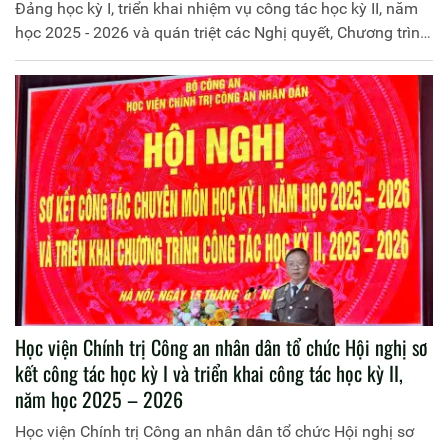
ương
Đảng học kỳ I, triển khai nhiệm vụ công tác học kỳ II, năm
học 2025 - 2026 và quán triệt các Nghị quyết, Chương trình
hành động của Đảng ủy Công an Trung ương
Học viện Chính trị Công an nhân dân tổ chức Hội nghị sơ
kết công tác học kỳ I và triển khai công tác học kỳ II,
năm học 2025 – 2026
Học viện Chính trị Công an nhân dân tổ chức Hội nghị sơ