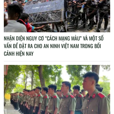
NHẬN DIỆN NGUY CƠ “CÁCH MẠNG MÀU” VÀ MỘT SỐ
VẤN ĐỀ ĐẶT RA CHO AN NINH VIỆT NAM TRONG BỐI
CẢNH HIỆN NAY