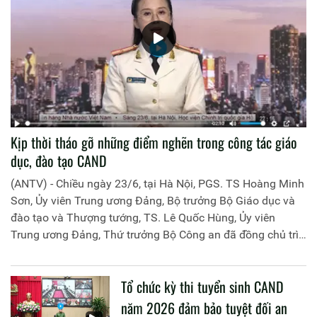
Kịp thời tháo gỡ những điểm nghẽn trong công tác giáo
dục, đào tạo CAND
(ANTV) - Chiều ngày 23/6, tại Hà Nội, PGS. TS Hoàng Minh
Sơn, Ủy viên Trung ương Đảng, Bộ trưởng Bộ Giáo dục và
đào tạo và Thượng tướng, TS. Lê Quốc Hùng, Ủy viên
Trung ương Đảng, Thứ trưởng Bộ Công an đã đồng chủ trì
buổi làm việc với các đơn vị của 2 Bộ về một số nội dung
liên quan đến công tác giáo dục và đào tạo của lực lượng
Tổ chức kỳ thi tuyển sinh CAND
CAND.
năm 2026 đảm bảo tuyệt đối an