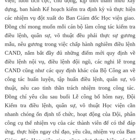
viện; luôn tích cực, chủ động, kịp thời tham mưu xây
dựng, ban hành Kế hoạch kiểm tra định kỳ và thực hiện
các nhiệm vụ đột xuất do Ban Giám đốc Học viện giao.
Đồng chí mong muốn mỗi cán bộ làm công tác kiểm tra
điều lệnh, quân sự, võ thuật đều phải thực sự gương
mẫu, nêu gương trong việc chấp hành nghiêm điều lệnh
CAND, nắm bắt đầy đủ những điểm mới quy định về
điều lệnh nội vụ, điều lệnh đội ngũ, các nghi lễ trong
CAND cũng như các quy định khác của Bộ Công an về
công tác huấn luyện, tập huấn điều lệnh, quân sự, võ
thuật, nêu cao tinh thần trách nhiệm trong công tác.
Đồng chí yêu cầu sau buổi Lễ công bố hôm nay, Đội
Kiểm tra điều lệnh, quân sự, võ thuật Học viện cần
nhanh chóng ổn định tổ chức, hoạt động của Đội, phân
công cụ thể nhiệm vụ của các thành viên để có thể đáp
ứng, thực hiện ngay chỉ đạo, yêu cầu, nhiệm vụ của Ban