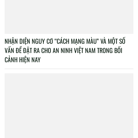
NHẬN DIỆN NGUY CƠ “CÁCH MẠNG MÀU” VÀ MỘT SỐ
VẤN ĐỀ ĐẶT RA CHO AN NINH VIỆT NAM TRONG BỐI
CẢNH HIỆN NAY