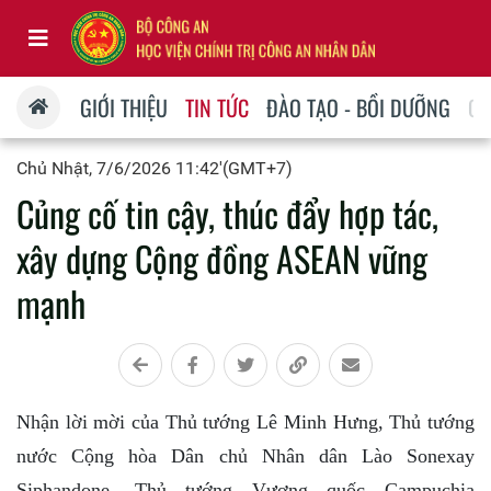
GIỚI THIỆU
TIN TỨC
ĐÀO TẠO - BỒI DƯỠNG
QU
Chủ Nhật, 7/6/2026 11:42'(GMT+7)
Củng cố tin cậy, thúc đẩy hợp tác,
xây dựng Cộng đồng ASEAN vững
mạnh
Nhận lời mời của Thủ tướng Lê Minh Hưng, Thủ tướng
nước Cộng hòa Dân chủ Nhân dân Lào Sonexay
Siphandone, Thủ tướng Vương quốc Campuchia