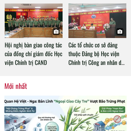
an làm việc với Học viện
Chính trị Công an nhân dân
Hội nghị bàn giao công tác
Các tổ chức cơ sở đảng
của đồng chí giám đốc Học
thuộc Đảng bộ Học viện
viện Chính trị CAND
Chính trị Công an nhân dân
tổ chức thành công Đại hội
nhiệm kỳ 2020 – 2025
Mới nhất