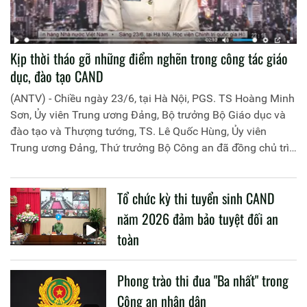
Kịp thời tháo gỡ những điểm nghẽn trong công tác giáo
dục, đào tạo CAND
(ANTV) - Chiều ngày 23/6, tại Hà Nội, PGS. TS Hoàng Minh
Sơn, Ủy viên Trung ương Đảng, Bộ trưởng Bộ Giáo dục và
đào tạo và Thượng tướng, TS. Lê Quốc Hùng, Ủy viên
Trung ương Đảng, Thứ trưởng Bộ Công an đã đồng chủ trì
buổi làm việc với các đơn vị của 2 Bộ về một số nội dung
liên quan đến công tác giáo dục và đào tạo của lực lượng
Tổ chức kỳ thi tuyển sinh CAND
CAND.
năm 2026 đảm bảo tuyệt đối an
toàn
Phong trào thi đua "Ba nhất" trong
Công an nhân dân