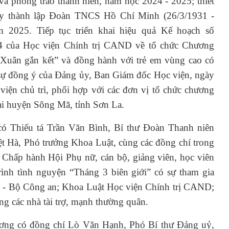
và phong trào thanh niên, năm học 2024 - 2025; thiết
y thành lập Đoàn TNCS Hồ Chí Minh (26/3/1931 -
 2025. Tiếp tục triển khai hiệu quả Kế hoạch số
 của Học viện Chính trị CAND về tổ chức Chương
 Xuân gắn kết” và đồng hành với trẻ em vùng cao có
sự đồng ý của Đảng ủy, Ban Giám đốc Học viện, ngày
iện chủ trì, phối hợp với các đơn vị tổ chức chương
tại huyện Sông Mã, tỉnh Sơn La.
có Thiếu tá Trần Văn Bình, Bí thư Đoàn Thanh niên
ệt Hà, Phó trưởng Khoa Luật, cùng các đồng chí trong
hấp hành Hội Phụ nữ, cán bộ, giảng viên, học viên
rình tình nguyện “Tháng 3 biên giới” có sự tham gia
8 - Bộ Công an; Khoa Luật Học viện Chính trị CAND;
g các nhà tài trợ, mạnh thường quân.
ương có đồng chí Lò Văn Hạnh, Phó Bí thư Đảng uỷ,