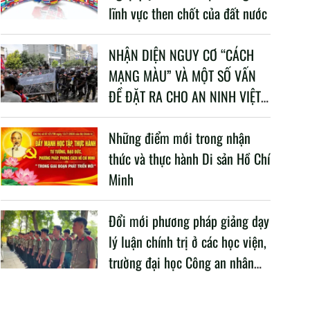
lĩnh vực then chốt của đất nước
NHẬN DIỆN NGUY CƠ “CÁCH
MẠNG MÀU” VÀ MỘT SỐ VẤN
ĐỀ ĐẶT RA CHO AN NINH VIỆT
NAM TRONG BỐI CẢNH HIỆN
NAY
Những điểm mới trong nhận
thức và thực hành Di sản Hồ Chí
Minh
Đổi mới phương pháp giảng dạy
lý luận chính trị ở các học viện,
trường đại học Công an nhân
dân trong Cách mạng công
nghiệp lần thứ tư