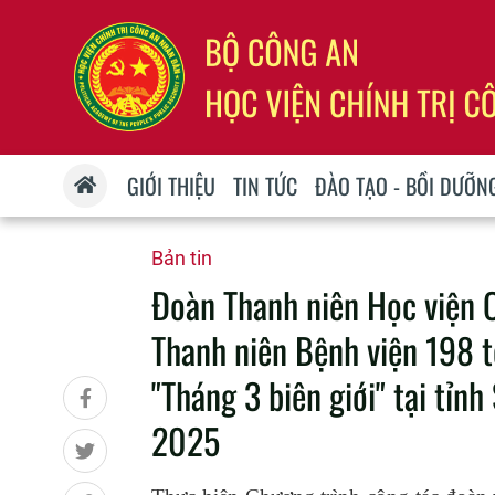
GIỚI THIỆU
TIN TỨC
ĐÀO TẠO - BỒI DƯỠN
Bản tin
Đoàn Thanh niên Học viện 
Thanh niên Bệnh viện 198 t
"Tháng 3 biên giới" tại tỉn
2025