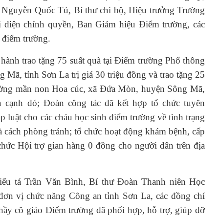
Nguyễn Quốc Tú, Bí thư chi bộ, Hiệu trưởng Trường
diện chính quyền, Ban Giám hiệu Điểm trường, các
h điểm trường.
 hành trao tặng 75 suất quà tại Điểm trường Phổ thông
Mã, tỉnh Sơn La trị giá 30 triệu đồng và trao tặng 25
rường mần non Hoa cúc, xã Đứa Mòn, huyện Sông Mã,
ên cạnh đó; Đoàn công tác đã kết hợp tổ chức tuyên
p luật cho các cháu học sinh điểm trường về tình trạng
và cách phòng tránh; tổ chức hoạt động khám bệnh, cấp
chức Hội trợ gian hàng 0 đồng cho người dân trên địa
iếu tá Trần Văn Bình, Bí thư Đoàn Thanh niên Học
đơn vị chức năng Công an tỉnh Sơn La, các đồng chí
hầy cô giáo Điểm trường đã phối hợp, hỗ trợ, giúp đỡ