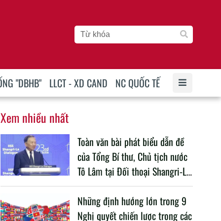
ỐNG "DBHB"
LLCT - XD CAND
NC QUỐC TẾ
Xem nhiều nhất
Toàn văn bài phát biểu dẫn đề
của Tổng Bí thư, Chủ tịch nước
Tô Lâm tại Đối thoại Shangri-La
lần thứ 23
Những định hướng lớn trong 9
Nghị quyết chiến lược trong các