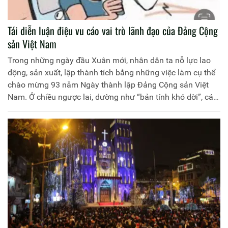
Tái diễn luận điệu vu cáo vai trò lãnh đạo của Đảng Cộng
sản Việt Nam
Trong những ngày đầu Xuân mới, nhân dân ta nỗ lực lao
động, sản xuất, lập thành tích bằng những việc làm cụ thể
chào mừng 93 năm Ngày thành lập Đảng Cộng sản Việt
Nam. Ở chiều ngược lai, dường như “bản tính khó dời”, các
thế lực thù địch, phản động, cơ hội chính trị ra sức suy diễn,
tuyên truyền xuyên tạc vị trí, vai trò lãnh đạo, cầm quyền
của Đảng Cộng sản Việt Nam.