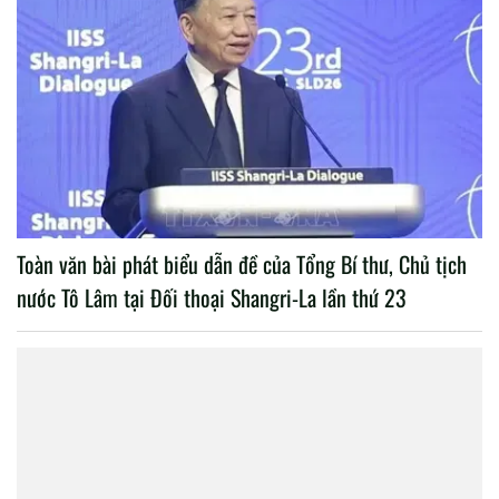
Toàn văn bài phát biểu dẫn đề của Tổng Bí thư, Chủ tịch
nước Tô Lâm tại Đối thoại Shangri-La lần thứ 23