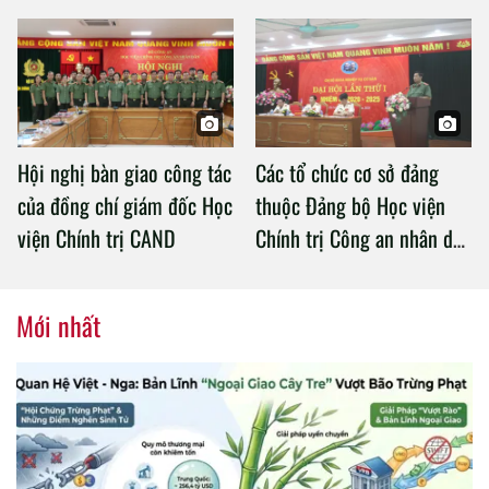
an làm việc với Học viện
Chính trị Công an nhân dân
Hội nghị bàn giao công tác
Các tổ chức cơ sở đảng
của đồng chí giám đốc Học
thuộc Đảng bộ Học viện
viện Chính trị CAND
Chính trị Công an nhân dân
tổ chức thành công Đại hội
nhiệm kỳ 2020 – 2025
Mới nhất