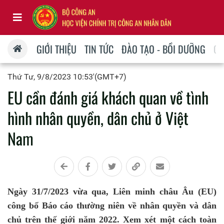
GIỚI THIỆU
TIN TỨC
ĐÀO TẠO - BỒI DƯỠNG
QU
Thứ Tư, 9/8/2023 10:53'(GMT+7)
EU cần đánh giá khách quan về tình
hình nhân quyền, dân chủ ở Việt
Nam
Ngày 31/7/2023 vừa qua, Liên minh châu Âu (EU)
công bố Báo cáo thường niên về nhân quyền và dân
chủ trên thế giới năm 2022. Xem xét một cách toàn