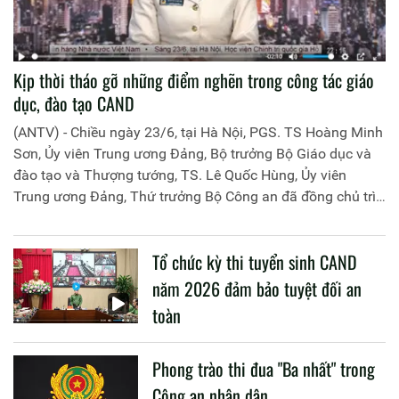
Kịp thời tháo gỡ những điểm nghẽn trong công tác giáo
dục, đào tạo CAND
(ANTV) - Chiều ngày 23/6, tại Hà Nội, PGS. TS Hoàng Minh
Sơn, Ủy viên Trung ương Đảng, Bộ trưởng Bộ Giáo dục và
đào tạo và Thượng tướng, TS. Lê Quốc Hùng, Ủy viên
Trung ương Đảng, Thứ trưởng Bộ Công an đã đồng chủ trì
buổi làm việc với các đơn vị của 2 Bộ về một số nội dung
liên quan đến công tác giáo dục và đào tạo của lực lượng
Tổ chức kỳ thi tuyển sinh CAND
CAND.
năm 2026 đảm bảo tuyệt đối an
toàn
Phong trào thi đua "Ba nhất" trong
Công an nhân dân