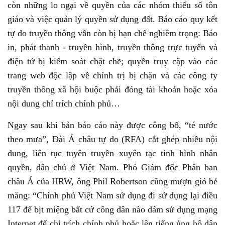
còn những lo ngại về quyền của các nhóm thiểu số tôn
giáo và việc quản lý quyền sử dụng đất. Báo cáo quy kết
tự do truyền thông vẫn còn bị hạn chế nghiêm trọng: Báo
in, phát thanh - truyền hình, truyền thông trực tuyến và
điện tử bị kiểm soát chặt chẽ; quyền truy cập vào các
trang web độc lập về chính trị bị chặn và các công ty
truyền thông xã hội buộc phải đóng tài khoản hoặc xóa
nội dung chỉ trích chính phủ…
Ngay sau khi bản báo cáo này được công bố, “té nước
theo mưa”, Đài Á châu tự do (RFA) cắt ghép nhiều nội
dung, liên tục tuyên truyền xuyên tạc tình hình nhân
quyền, dân chủ ở Việt Nam. Phó Giám đốc Phân ban
châu Á của HRW, ông Phil Robertson cũng mượn gió bẻ
măng: “Chính phủ Việt Nam sử dụng đi sử dụng lại điều
117 để bịt miệng bất cứ công dân nào dám sử dụng mạng
Internet để chỉ trích chính phủ hoặc lên tiếng ủng hộ dân