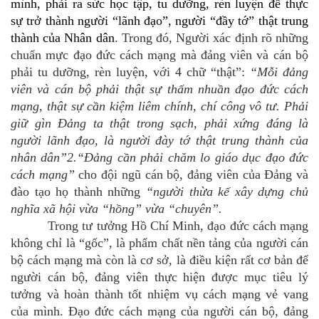
mình, phải ra sức học tập, tu dưỡng, rèn luyện để thực
sự trở thành người
“
lãnh đạo
”
, người
“
đầy tớ
”
thật trung
thành của Nhân dân
.
Trong đó,
Người
xác định rõ những
chuẩn mực đạo đức cách mạng mà đảng viên và cán bộ
phải tu dưỡng, rèn luyện, với 4 chữ “thật”:
“Mỗi đảng
viên và cán bộ phải thật sự thấm nhuần đạo đức cách
mạng, thật sự cần kiệm liêm chính, chí công vô tư. Phải
giữ gìn Đảng ta thật trong sạch, phải xứng đáng là
người lãnh đạo, là người đày tớ thật trung thành của
nhân dân”
2
.
“Đảng cần phải chăm lo giáo dục
đạo đức
cách mạng
”
cho đội ngũ cán bộ, đảng viên của Đảng và
đào tạo họ thành những
“người thừa kế xây dựng chủ
nghĩa xã hội vừa “hồng” vừa “chuyên”.
Trong tư tưởng Hồ Chí Minh, đạo đức cách mạng
không chỉ là “gốc”, là phẩm chất nền tảng của người cán
bộ cách mạng mà còn là cơ sở, là điều kiện rất cơ bản để
người cán bộ, đảng viên thực hiện được mục tiêu lý
tưởng và hoàn thành tốt nhiệm vụ cách mạng vẻ vang
của mình. Đạo đức cách mạng của người cán bộ, đảng