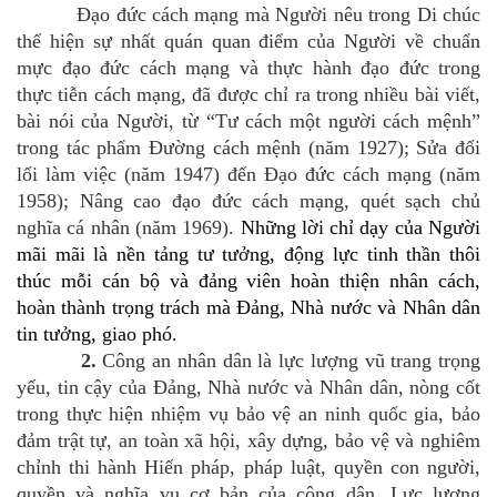
Đạo đức cách mạng mà Người nêu trong Di chúc
thể hiện sự nhất quán quan điểm của Người về chuẩn
mực đạo đức cách mạng và thực hành đạo đức trong
thực tiễn cách mạng, đã được chỉ ra trong nhiều bài viết,
bài nói của Người, từ “Tư cách một người cách mệnh”
trong tác phẩm Đường cách mệnh (năm 1927); Sửa đổi
lối làm việc (năm 1947) đến Đạo đức cách mạng (năm
1958); Nâng cao đạo đức cách mạng, quét sạch chủ
nghĩa cá nhân (năm 1969).
Những lời chỉ dạy của Người
mãi mãi là nền tảng tư tưởng, động lực tinh thần thôi
thúc mỗi cán bộ và đảng viên hoàn thiện nhân cách,
hoàn thành trọng trách mà Đảng, Nhà nước và Nhân dân
tin tưởng, giao phó.
2.
Công an nhân dân là lực lượng vũ trang trọng
yếu, tin cậy của Đảng, Nhà nước và Nhân dân, nòng cốt
trong thực hiện nhiệm vụ bảo vệ an ninh quốc gia, bảo
đảm trật tự, an toàn xã hội, xây dựng, bảo vệ và nghiêm
chỉnh thi hành Hiến pháp, pháp luật, quyền con người,
quyền và nghĩa vụ cơ bản của công dân. Lực lượng