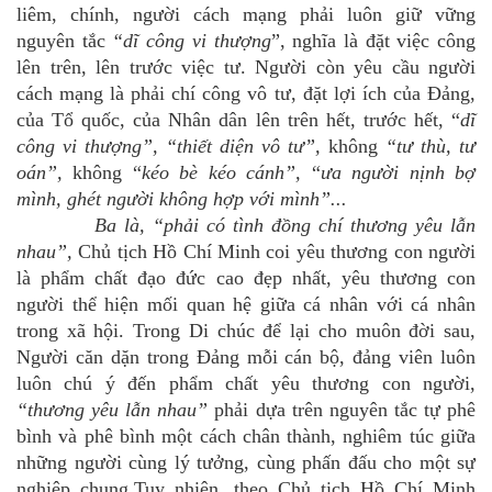
liêm, chính, người cách mạng phải luôn giữ vững
nguyên tắc
“dĩ công vi thượng
”, nghĩa là đặt việc công
lên trên, lên trước việc tư
. Người còn yêu cầu người
cách mạng là phải chí công vô tư, đặt lợi ích của Đảng,
của Tổ quốc, của Nhân dân lên trên hết, trước hết, “
dĩ
công vi thượng”, “thiết diện vô tư”,
không
“tư thù, tư
oán”,
không “
kéo bè kéo cánh”,
“
ưa người nịnh bợ
mình, ghét người không hợp với mình”...
Ba là,
“phải có tình đồng chí thương yêu lẫn
nhau
”,
Chủ tịch Hồ Chí Minh coi yêu thương con người
là phẩm chất đạo đức cao đẹp nhất, yêu thương con
người thể hiện mối quan hệ giữa cá nhân với cá nhân
trong xã hội. Trong Di chúc để lại cho muôn đời sau,
Người căn dặn trong Đảng
mỗi cán bộ, đảng viên luôn
luôn chú ý đến phẩm chất yêu thương con người,
“thương yêu lẫn nhau”
phải dựa
trên nguyên tắc tự phê
bình và phê bình một cách chân thành, nghiêm túc giữa
những người cùng lý tưởng, cùng phấn đấu cho một sự
nghiệp chung.Tuy nhiên, theo Chủ tịch Hồ Chí Minh