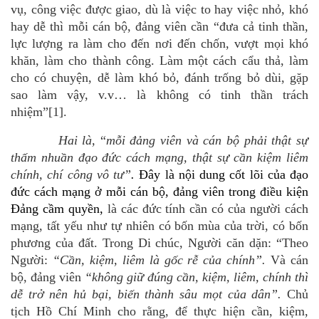
vụ, công việc được giao, dù là việc to hay việc nhỏ
,
khó
hay dễ
thì mỗi cán bộ, đảng viên cần “
đưa cả tinh thần,
lực lượng ra làm cho đến nơi đến chốn, vượt mọi khó
khăn, làm cho thành công. Làm một cách cẩu thả, làm
cho có chuyện, dễ làm khó bỏ, đánh trống bỏ dùi, gặp
sao làm vậy, v.v… là không có tinh thần trách
nhiệm”
[1]
.
Hai là,
“
mỗi đảng viên và cán bộ phải thật sự
thấm nhuần đạo đức cách mạng, thật sự cần kiệm liêm
chính, chí công vô tư”
.
Đây
là nội dung cốt lõi của đạo
đức cách mạng ở mỗi cán bộ, đảng viên trong điều kiện
Đảng cầm quyền
,
là các đức tính cần có của người cách
mạng, tất yếu như tự nhiên có bốn mùa của trời, có bốn
phương của đất. Trong Di chúc, Người căn dặn: “Theo
Người:
“Cần, kiệm, liêm là gốc rễ của chính”.
Và cán
bộ, đảng viên
“không giữ đúng cần, kiệm, liêm, chính thì
dễ trở nên hủ bại, biến thành sâu mọt của dân”.
Chủ
tịch Hồ Chí Minh cho rằng, để thực hiện cần, kiệm,