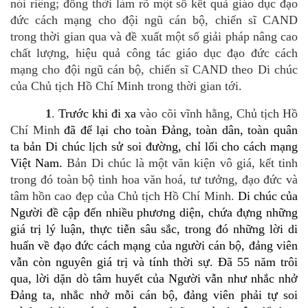
nói riêng; đồng thời làm rõ một số kết quả giáo dục đạo
đức cách mạng cho đội ngũ cán bộ, chiến sĩ CAND
trong thời gian qua và đề xuất một số giải pháp nâng cao
chất lượng, hiệu quả công tác giáo dục đạo đức cách
mạng cho đội ngũ cán bộ, chiến sĩ CAND theo Di chúc
của Chủ tịch Hồ Chí Minh trong thời gian tới.
1
.
Trước khi đi xa
vào cõi vĩnh hằng, Chủ tịch Hồ
Chí Minh
đã để lại cho toàn Đảng, toàn dân, toàn quân
ta bản Di chúc lịch sử soi đường, chỉ lối cho cách mạng
Việt Nam.
Bản Di chúc là một văn kiện vô giá, kết tinh
trong đó toàn bộ tinh hoa văn hoá, tư tưởng, đạo đức và
tâm hồn cao đẹp của Chủ tịch Hồ Chí Minh.
Di chúc của
Người đề cập đến nhiều phương diện, chứa đựng những
giá trị lý luận, thực tiễn sâu sắc, trong đó những lời di
huấn về
đạo đức cách mạng của người cán bộ, đảng viên
vẫn còn nguyên giá trị và tính thời sự.
Đã 5
5
năm trôi
qua, lời dặn dò tâm huyết của Người vẫn như nhắc nhở
Đảng ta, nhắc nhở mỗi cán bộ, đảng viên phải tự soi