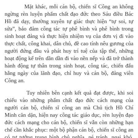
Mặt khác,
mỗi cán bộ, chiến sĩ Công an không
ngừng rèn luyện phẩm chất đạo đức theo Sáu điều Bác
Hồ đã dạy, thường xuyên tự giác thực hiện “tự soi, tự
sửa”, bảo đảm công tác tự phê bình và phê bình trong
sinh hoạt đảng và thực hiện nhiệm vụ của đơn vị đi vào
thực chất, công khai, dân chủ, đề cao tính nêu gương của
người đứng đầu và phát huy trí tuệ của tập thể, những
hoạt động kể trên dần dần đi vào nền nếp và đã trở thành
hành động tự thân trong sinh hoạt, công tác, chiến đấu
hằng ngày của lãnh đạo, chỉ huy và cán bộ, đảng viên
Công an.
Tuy nhiên bên cạnh kết quả đạt được, khi soi
chiếu vào những phẩm chất đạo đức cách mạng của
người cán bộ, chiến sĩ công an mà Chủ tịch Hồ Chí
Minh căn dặn, hiện nay công tác giáo dục, rèn luyện đạo
đức cách mạng cho cán bộ, chiến sĩ vẫn còn những hạn
chế cần khắc phục: một bộ phận cán bộ, chiến sĩ công an
có tư tưởng trung bình chủ nghĩa, né tránh, ngại khó,