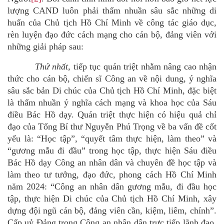
lượng CAND luôn phải thấm nhuần sâu sắc những di
huấn của Chủ tịch Hồ Chí Minh về
công tác giáo dục,
rèn luyện đạo đức cách mạng
cho cán bộ,
đảng viên với
những giải pháp sau:
Thứ nhất,
tiếp tục quán triệt
nhằm
nâng cao nhận
thức cho cán bộ, chiến sĩ Công an về nội dung, ý nghĩa
sâu sắc bản Di chúc của Chủ tịch Hồ Chí Minh
,
đặc biệt
là thấm nhuần ý nghĩa cách mạng và khoa học của Sáu
điều Bác Hồ dạy. Quán triệt thực hiện có hiệu quả chỉ
đạo của Tổng Bí thư Nguyễn Phú Trọng về ba vấn đề cốt
yếu là: “Học tập”, “quyết tâm thực hiện, làm theo” và
“gương mẫu đi đầu” trong học tập, thực hiện Sáu điều
Bác Hồ dạy Công an nhân dân và chuyên đề học tập và
làm theo tư tưởng, đạo đức, phong cách Hồ Chí Minh
năm 2024: “Công an nhân dân gương mẫu, đi đầu học
tập, thực hiện Di chúc của Chủ tịch Hồ Chí Minh, xây
dựng đội ngũ cán bộ, đảng viên cần, kiệm, liêm, chính”
.
Cấp uỷ Đảng trong Công an nhân dân trực tiếp lãnh đạo,