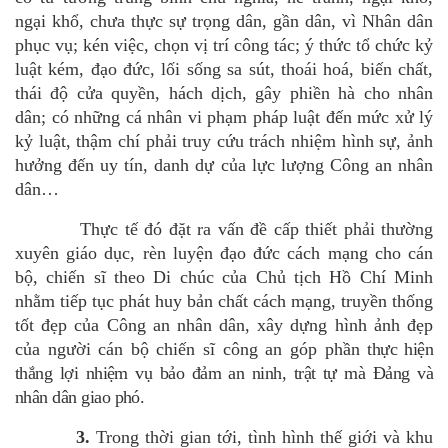
ngại khổ, chưa thực sự trọng dân, gần dân, vì Nhân dân
phục vụ; kén việc, chọn vị trí công tác; ý thức tổ chức kỷ
luật kém, đạo đức, lối sống sa sút, thoái hoá, biến chất,
thái độ cửa quyền, hách dịch, gây phiền hà cho nhân
dân; có những cá nhân vi phạm pháp luật đến mức xử lý
kỷ luật, thậm chí phải truy cứu trách nhiệm hình sự, ảnh
hưởng đến uy tín, danh dự của lực lượng Công an nhân
dân…
Thực tế đó đặt ra vấn đề cấp thiết phải thường
xuyên giáo dục, rèn luyện đạo đức cách mạng cho cán
bộ, chiến sĩ theo Di chúc của Chủ tịch Hồ Chí Minh
nhằm tiếp tục phát huy bản chất cách mạng, truyền thống
tốt đẹp của Công an nhân dân, xây dựng hình ảnh đẹp
của người cán bộ chiến sĩ
công an
góp phần
thực hiện
thắng lợi nhiệm vụ bảo đảm an ninh, trật tự mà Đảng và
nhân dân giao phó.
3.
Trong thời gian tới, tình hình thế giới và khu