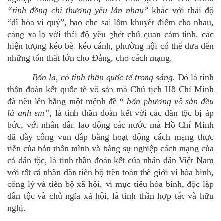
“tình đồng chí thương yêu lẫn nhau”
khác với thái độ
“dĩ hòa vi quý”, bao che sai lầm khuyết điểm cho nhau,
càng xa lạ với thái độ yêu ghét chủ quan cảm tính, các
hiện tượng kéo bè, kéo cánh, phường hội có thể đưa đến
những tổn thất lớn cho Đảng, cho cách mạng.
Bốn là, có tinh thần quốc tế trong sáng.
Đó là tinh
thần đoàn kết quốc tế vô sản mà Chủ tịch Hồ Chí Minh
đã nêu lên bằng một mệnh đề “
bốn phương vô sản đều
là anh em”,
là tinh thần đoàn kết với các dân tộc bị áp
bức, với nhân dân lao động các nước mà Hồ Chí Minh
đã dày công vun đắp bằng hoạt động cách mạng thực
tiễn của bản thân mình và bằng sự nghiệp cách mạng của
cả dân tộc, là tinh thần đoàn kết của nhân dân Việt Nam
với tất cả nhân dân tiến bộ trên toàn thế giới vì hòa bình,
công lý và tiến bộ xã hội, vì mục tiêu hòa bình, độc lập
dân tộc và chủ ngĩa xã hội, là tinh thần hợp tác và hữu
nghị.