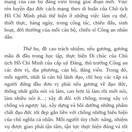
mạng của cán bộ đảng viên trong giai đoạn mới
.
Việc
rèn luyện đạo đức cách mạng theo di huấn của Chủ tịch
Hồ Chí Minh phải thể hiện ở những việc làm cụ thể,
thiết thực, hàng ngày, trong công tác, chiến đấu, sinh
hoạt, đời thường của mỗi cán bộ, chiến sĩ Công an nhân
dân.
Thứ ba
, đề cao trách nhiệm, nêu gương, gương
mẫu đi đầu trong học tập, thực hiện Di chúc của Chủ
tịch Hồ Chí Minh
của
cấp uỷ Đảng, thủ trưởng Công an
các đơn vị, địa phương
, cán bộ, đảng viên.
Trong đó,
mỗi người, nhất là cán bộ lãnh đạo, chỉ huy các cấp và
người đứng đầu đơn vị phải nêu gương về đạo đức,
thống nhất giữa nói và làm, cao hơn là làm rồi mới nói,
làm nhiều nói ít...; xây đi đôi với chống, trong xây có
chống và ngược lại, xây dựng và bồi dưỡng những phẩm
chất đạo đức tốt đẹp gắn liền với chống những biểu hiện
của chủ nghĩa cá nhân. Mỗi người tùy chức năng, nhiệm
vụ được giao phải tận tâm, tận lực thực hiện đúng và tốt