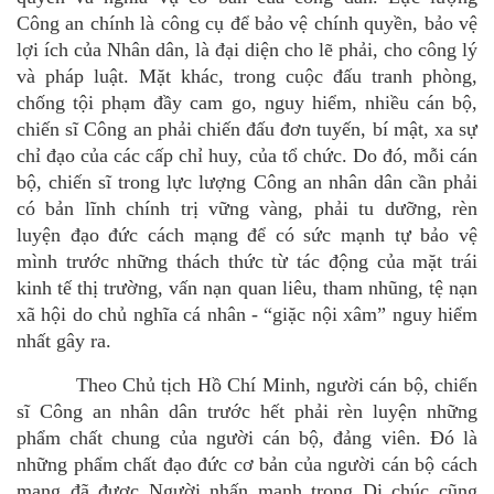
Công an chính là công cụ để bảo vệ chính quyền, bảo vệ
lợi ích của Nhân dân, là đại diện cho lẽ phải, cho công lý
và pháp luật. Mặt khác, trong
cuộc đấu tranh phòng,
chống tội phạm đầy cam go, nguy hiểm, nhiều cán bộ,
chiến sĩ Công an phải chiến đấu đơn tuyến, bí mật, xa sự
chỉ đạo của các cấp chỉ huy, của tổ chức. Do đó, mỗi cán
bộ, chiến sĩ trong lực lượng Công an nhân dân cần phải
có bản lĩnh chính trị vững vàng, phải tu dưỡng, rèn
luyện đạo đức cách mạng để có sức mạnh tự bảo vệ
mình trước những thách thức từ tác động của mặt trái
kinh tế thị trường, vấn nạn quan liêu, tham nhũng, tệ nạn
xã hội do chủ nghĩa cá nhân
-
“giặc nội xâm” nguy hiểm
nhất gây ra.
Theo Chủ tịch Hồ Chí Minh, người cán bộ, chiến
sĩ Công an nhân dân trước hết phải rèn luyện những
phẩm chất chung của người cán bộ, đảng viên. Đó là
những phẩm chất đạo đức cơ bản của người cán bộ cách
mạng đã được Người nhấn mạnh trong Di chúc cũng