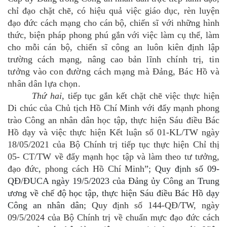
chỉ đạo chặt chẽ, có hiệu quả việc giáo dục, rèn luyện
đạo đức cách mạng cho cán bộ, chiến sĩ với những hình
thức, biện pháp phong phú gắn với việc làm cụ thể, làm
cho mỗi cán bộ, chiến sĩ công an luôn kiên định lập
trường cách mạng, nâng cao bản
lĩnh chính trị, tin
tưởng vào con đường cách mạng mà Đảng, Bác Hồ và
nhân dân lựa chọn.
Thứ hai
,
tiếp tục gắn kết chặt chẽ việc thực hiện
Di chúc của Chủ tịch Hồ Chí Minh với đẩy mạnh phong
trào Công an nhân dân học tập, thực hiện Sáu điều Bác
Hồ dạy và việc thực hiện Kết
luận số 01-KL/TW ngày
18/05/2021 của Bộ Chính trị tiếp tục thực hiện
Chỉ thị
05
- CT/TW về đ
ẩy mạnh học tập và làm theo tư tưởng,
đạo đức, phong cách Hồ Chí Minh”
;
Quy định số 09-
QĐ/ĐUCA ngày 19/5/2023 của Đảng ủy Công an Trung
ương về chế độ học tập, thực hiện Sáu điều Bác Hồ dạy
Công an nhân dân
;
Quy định số 144-QĐ/TW, ngày
09/5/2024 của Bộ Chính trị về chuẩn mực đạo đức cách