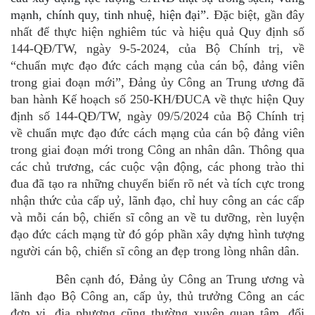
mạnh, chính quy, tinh nhuệ, hiện đại”.
Đặc biệt, gần đây
nhất để thực hiện nghiêm túc và hiệu quả
Quy định số
144-QĐ/TW, ngày 9-5-2024, của Bộ Chính trị, về
“chuẩn mực đạo đức cách mạng của cán bộ, đảng viên
trong giai đoạn mới”
,
Đảng ủy Công an Trung ương đã
ban hành Kế hoạch số 250-KH/ĐUCA về thực hiện Quy
định số 144-QĐ/TW, ngày 09/5/2024 của Bộ Chính trị
về chuẩn mực đạo đức cách mạng của cán bộ đảng viên
trong giai đoạn mới trong Công an nhân dân.
Thông qua
các chủ trương, các cuộc vận động, các phong trào thi
đua đã tạo ra những chuyển biến rõ nét và tích cực trong
nhận thức của cấp uỷ, lãnh đạo, chỉ huy công an các cấp
và mỗi cán bộ, chiến sĩ công an về tu dưỡng, rèn luyện
đạo đức cách mạng từ đó góp phần xây dựng hình tượng
người cán bộ, chiến sĩ công an đẹp trong lòng nhân dân.
Bên cạnh đó, Đảng ủy Công an Trung ương và
lãnh đạo Bộ Công an, cấp ủy, thủ trưởng Công an các
đơn vị, địa phương cũng thường xuyên quan tâm, đổi