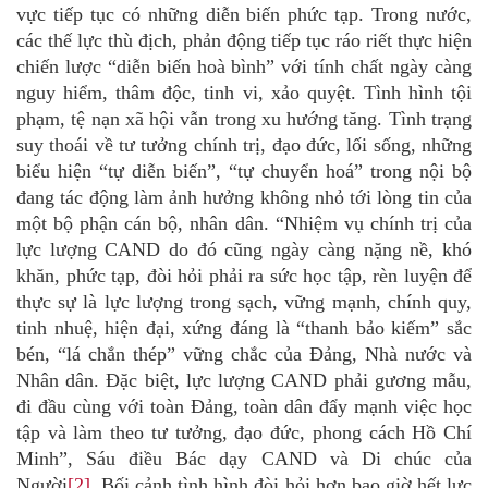
vực tiếp tục có những diễn biến phức tạp
.
Trong nước,
các thế lực thù địch, phản động tiếp tục ráo riết thực hiện
chiến lược “diễn biến hoà bình”
với
tính chất ngày càng
nguy hiểm, thâm độc, tinh vi, xảo quyệt. Tình hình tội
phạm, tệ nạn xã hội vẫn trong xu hướng t
ă
ng
.
Tình trạng
suy thoái về tư tưởng chính trị, đạo đức, lối sống, những
biểu hiện “tự diễn biến”, “tự chuyển hoá” trong nội bộ
đang tác động làm ảnh
hưởng không nhỏ tới
lòng tin của
một
bộ phận
cán bộ, nhân dân.
“Nhiệm vụ chính trị của
lực lượng CAND do đó cũng ngày càng nặng nề, khó
khăn, phức tạp, đòi hỏi phải ra sức học tập, rèn luyện để
thực sự là lực lượng trong sạch, vững mạnh, chính quy,
tinh nhuệ, hiện đại, xứng đáng là “thanh bảo kiếm” sắc
bén, “lá chắn thép” vững chắc của Đảng, Nhà nước và
Nhân dân. Đặc biệt, lực lượng CAND phải gương mẫu,
đi đầu cùng với toàn Đảng, toàn dân đẩy mạnh việc học
tập và làm theo tư tưởng, đạo đức, phong cách Hồ Chí
Minh”, Sáu điều Bác dạy CAND và Di chúc của
Người
[2]
. Bối cảnh tình hình đòi hỏi hơn bao giờ hết lực