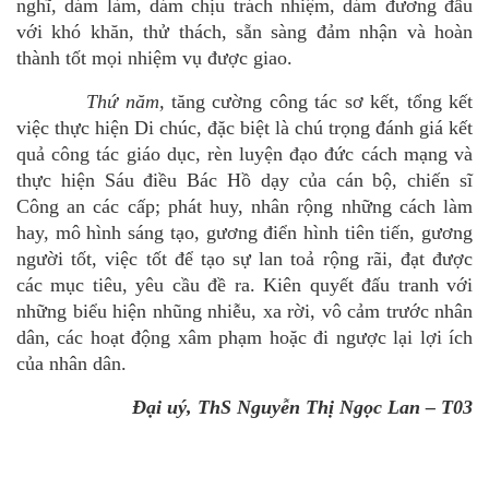
nghĩ, dám làm, dám chịu trách nhiệm, dám đương đầu
với khó khăn, thử thách, sẵn sàng đảm nhận và hoàn
thành tốt mọi nhiệm vụ được giao.
Thứ năm,
tăng cường công tác sơ kết, tổng kết
việc thực hiện Di chúc, đặc biệt là chú trọng đánh giá kết
quả công tác giáo dục, rèn luyện đạo đức cách mạng và
thực hiện Sáu điều Bác Hồ dạy của cán bộ, chiến sĩ
Công an các cấp; phát huy, nhân rộng những cách làm
hay, mô hình sáng tạo, gương điển hình tiên tiến, gương
người tốt, việc tốt để tạo sự lan toả rộng rãi, đạt được
các mục tiêu, yêu cầu đề ra. Kiên quyết đấu tranh với
những biểu hiện nhũng nhiễu, xa rời, vô cảm trước nhân
dân, các hoạt động xâm phạm hoặc đi ngược lại lợi ích
của nhân dân.
Đại uý,
ThS Nguyễn Thị Ngọc Lan
– T03