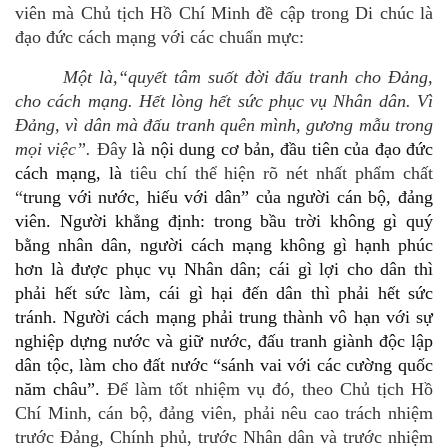
viên mà Chủ tịch Hồ Chí Minh đề cập trong Di chúc là
đạo đức cách mạng với các chuẩn mực:
Một là,“quyết tâm suốt đời đấu tranh cho Đảng,
cho cách mạng. Hết lòng hết sức phục vụ Nhân dân. Vì
Đảng, vì dân mà đấu tranh quên mình, gương mẫu trong
mọi việc
”.
Đây
là nội dung cơ bản, đầu tiên của đạo đức
cách mạng
, là
tiêu chí thể hiện rõ nét nhất phẩm chất
“
trung với nước, hiếu với dân
” của người cán bộ, đảng
viên.
Người khẳng định: trong bầu trời không gì quý
bằng nhân dân, người cách mạng không gì hạnh phúc
hơn là được phục vụ Nhân dân; cái gì lợi cho dân thì
phải hết sức làm, cái gì hại đến dân thì phải hết sức
tránh. Người cách mạng phải trung thành vô hạn với sự
nghiệp dựng nước và giữ nước, đấu tranh giành độc lập
dân tộc, làm cho đất nước “sánh vai với các cường quốc
năm châu”.
Để làm tốt nhiệm vụ đó,
theo Chủ tịch Hồ
Chí Minh
,
cán bộ, đảng viên, phải nêu cao trách nhiệm
trước Đảng, Chính phủ, trước Nhân dân và trước nhiệm