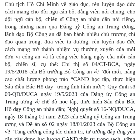
Chủ tịch Hồ Chí Minh về giáo dục, rèn luyện đạo đức
cách mạng cho đội ngũ cán bộ, đảng viên nói chung, cho
đội ngũ cán bộ, chiến sĩ Công an nhân dân nói riêng,
trong những năm qua Đảng uỷ Công an Trung ương,
lãnh đạo Bộ Công an đã ban hành nhiều chủ trương chỉ
đạo quan trọng, đưa việc tu dưỡng, rèn luyện đạo đức
cách mạng trở thành nhiệm vụ thường xuyên của mỗi
đơn vị công an và là công việc hàng ngày của mỗi cán
bộ, chiến sĩ,
cụ thể: Chỉ thị số 04/CT-BCA, ngày
19/5/2018 của Bộ trưởng Bộ Công an về “đổi mới, nâng
cao chất lượng phong trào “CAND học tập, thực hiện
Sáu điều Bác Hồ dạy” trong tình hình mới”;
Quy định số
09-QĐ/ĐUCA ngày 19/5/2023 của Đảng ủy Công an
Trung ương về chế độ học tập, thực hiện Sáu điều Bác
Hồ dạy Công an nhân dân
; Nghị quyết số 16-NQ/ĐUCA,
ngày 18 tháng 01 năm 2023 của Đảng uỷ Công an Trung
ương và Đề án số 02 ngày 18/01/2023 của Bộ Công an
về “Tăng cường công tác chính trị, tư tưởng đáp ứng yêu
cầu xây dựng lực lượng CAND thật sự trong sạch, vững