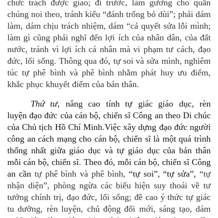
chức trách được giao; đi trước, làm gương cho quần
chúng noi theo, tránh kiểu “đánh trống bỏ dùi”; phải dám
làm, dám chịu trách nhiệm, dám “cả quyết sửa lỗi mình;
làm gì cũng phải nghĩ đến lợi ích của nhân dân, của đất
nước, tránh vì lợi ích cá nhân mà vi phạm tư cách, đạo
đức, lối sống. Thông qua đó, tự soi và sửa mình, nghiêm
túc tự phê bình và phê bình nhằm phát huy ưu điểm,
khắc phục khuyết điểm của bản thân.
Thứ tư,
nâng cao tính tự giác giáo dục, rèn
luyện đạo đức của cán bộ, chiến sĩ
Công an theo Di chúc
của Chủ tịch Hồ Chí Minh.
Việc xây dựng đạo đức người
công an cách mạng cho cán bộ, chiến sĩ là một quá trình
thống nhất giữa giáo dục và tự giáo dục của bản thân
mỗi cán bộ, chiến sĩ.
Theo đó,
mỗi cán bộ, chiến sĩ Công
an cần
tự phê bình và phê bình
,
“tự soi”, “tự sửa”,
“tự
nhận diện”, phòng ngừa các biểu hiện suy thoái về tư
tưởng chính trị, đạo đức, lối sống; đề cao ý thức tự giác
tu dưỡng, rèn luyện, chủ động đổi mới, sáng tạo, dám