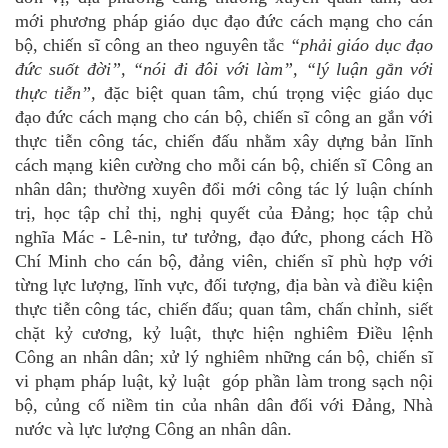
mới phương pháp giáo dục đạo đức cách mạng cho cán
bộ, chiến sĩ công an theo nguyên tắc
“phải giáo dục đạo
đức suốt đời”, “nói đi đôi với làm”, “lý luận gắn với
thực tiễn”,
đặc biệt quan tâm, chú trọng việc giáo dục
đạo đức cách mạng cho cán bộ, chiến sĩ công an gắn với
thực tiễn công tác, chiến đấu nhằm xây dựng bản lĩnh
cách mạng kiên cường cho mỗi cán bộ, chiến sĩ Công an
nhân dân; thường xuyên đổi mới công tác lý luận chính
trị, học tập chỉ thị, nghị quyết của Đảng; học tập chủ
nghĩa Mác - Lê-nin, tư tưởng, đạo đức, phong cách Hồ
Chí Minh cho cán bộ, đảng viên, chiến sĩ phù hợp với
từng lực lượng, lĩnh vực, đối tượng, địa bàn và điều kiện
thực tiễn công tác, chiến đấu; quan tâm, chấn chỉnh, siết
chặt kỷ cương, kỷ luật, thực hiện nghiêm Ðiều lệnh
Công an nhân dân; xử lý nghiêm những cán bộ, chiến sĩ
vi phạm pháp luật, kỷ luật
góp phần làm trong sạch nội
bộ, củng cố niềm tin của nhân dân đối với Đảng, Nhà
nước và lực lượng Công an nhân dân.