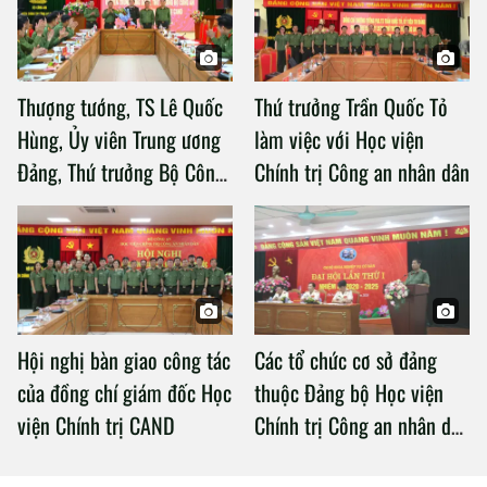
Thượng tướng, TS Lê Quốc
Thứ trưởng Trần Quốc Tỏ
Hùng, Ủy viên Trung ương
làm việc với Học viện
Đảng, Thứ trưởng Bộ Công
Chính trị Công an nhân dân
an làm việc với Học viện
Chính trị Công an nhân dân
Hội nghị bàn giao công tác
Các tổ chức cơ sở đảng
của đồng chí giám đốc Học
thuộc Đảng bộ Học viện
viện Chính trị CAND
Chính trị Công an nhân dân
tổ chức thành công Đại hội