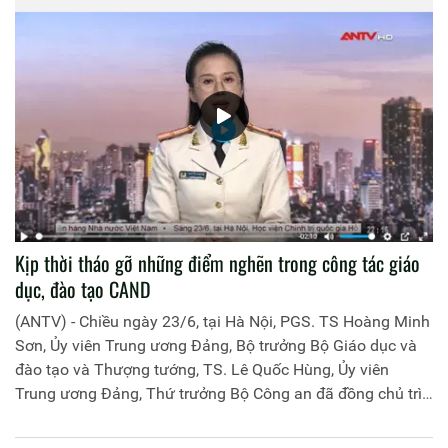
Kịp thời tháo gỡ những điểm nghẽn trong công tác giáo
dục, đào tạo CAND
(ANTV) - Chiều ngày 23/6, tại Hà Nội, PGS. TS Hoàng Minh
Sơn, Ủy viên Trung ương Đảng, Bộ trưởng Bộ Giáo dục và
đào tạo và Thượng tướng, TS. Lê Quốc Hùng, Ủy viên
Trung ương Đảng, Thứ trưởng Bộ Công an đã đồng chủ trì
buổi làm việc với các đơn vị của 2 Bộ về một số nội dung
liên quan đến công tác giáo dục và đào tạo của lực lượng