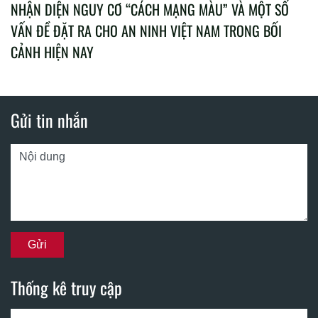
NHẬN DIỆN NGUY CƠ “CÁCH MẠNG MÀU” VÀ MỘT SỐ
VẤN ĐỀ ĐẶT RA CHO AN NINH VIỆT NAM TRONG BỐI
CẢNH HIỆN NAY
Gửi tin nhắn
Thống kê truy cập