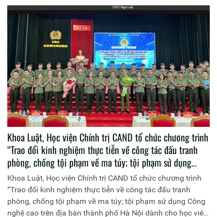
Khoa Luật, Học viện Chính trị CAND tổ chức chương trình
“Trao đổi kinh nghiệm thực tiễn về công tác đấu tranh
phòng, chống tội phạm về ma túy; tội phạm sử dụng
Công nghệ cao trên địa bàn thành phố Hà Nội dành cho
Khoa Luật, Học viện Chính trị CAND tổ chức chương trình
học viên hệ đại học chính quy tại Học viện Chính trị Công
“Trao đổi kinh nghiệm thực tiễn về công tác đấu tranh
an nhân dân”
phòng, chống tội phạm về ma túy; tội phạm sử dụng Công
nghệ cao trên địa bàn thành phố Hà Nội dành cho học viên