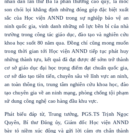
nhân dân lần thứ Ba là phần thưởng cao quý, là mốc
son chói lọi khẳng định những đóng góp đặc biệt xuất
sắc của Học viện ANND trong sự nghiệp bảo vệ an
ninh quốc gia, vinh danh những nỗ lực bền bỉ của nhà
trường trong công tác giáo dục, đào tạo và nghiên cứu
khoa học suốt 80 năm qua. Đồng chí cũng mong muốn
trong thời gian tới Học viện ANND tiếp tục phát huy
những thành tựu, kết quả đã đạt được để sớm trở thành
cơ sở giáo dục đại học trọng điểm đạt chuẩn quốc gia,
cơ sở đào tạo tiên tiến, chuyên sâu về lĩnh vực an ninh,
an toàn thông tin, trung tâm nghiên cứu khoa học, đào
tạo chuyên gia về an ninh mạng, phòng chống tội phạm
sử dung công nghệ cao hàng đầu khu vực.
Phát biểu đáp từ, Trung tướng, PGS.TS Trịnh Ngọc
Quyên, Bí thư Đảng ủy, Giám đốc Học viện ANND
bày tỏ niềm xúc động và gửi lời cảm ơn chân thành