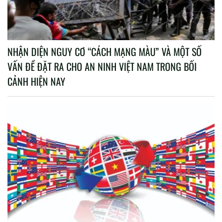
NHẬN DIỆN NGUY CƠ “CÁCH MẠNG MÀU” VÀ MỘT SỐ
VẤN ĐỀ ĐẶT RA CHO AN NINH VIỆT NAM TRONG BỐI
CẢNH HIỆN NAY