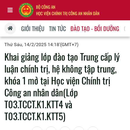
GIỚI THIỆU
TIN TỨC
ĐÀO TẠO - BỒI DƯỠNG
QU
Thứ Sáu, 14/2/2025 14:18'(GMT+7)
Khai giảng lớp đào tạo Trung cấp lý
luận chính trị, hệ không tập trung,
khóa 1 mở tại Học viện Chính trị
Công an nhân dân(Lớp
T03.TCCT.K1.KTT4 và
T03.TCCT.K1.KTT5)