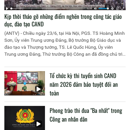
Kịp thời tháo gỡ những điểm nghẽn trong công tác giáo
dục, đào tạo CAND
(ANTV) - Chiều ngày 23/6, tại Hà Nội, PGS. TS Hoàng Minh
Sơn, Ủy viên Trung ương Đảng, Bộ trưởng Bộ Giáo dục và
đào tạo và Thượng tướng, TS. Lê Quốc Hùng, Ủy viên
Trung ương Đảng, Thứ trưởng Bộ Công an đã đồng chủ trì
buổi làm việc với các đơn vị của 2 Bộ về một số nội dung
liên quan đến công tác giáo dục và đào tạo của lực lượng
Tổ chức kỳ thi tuyển sinh CAND
CAND.
năm 2026 đảm bảo tuyệt đối an
toàn
Phong trào thi đua "Ba nhất" trong
Công an nhân dân