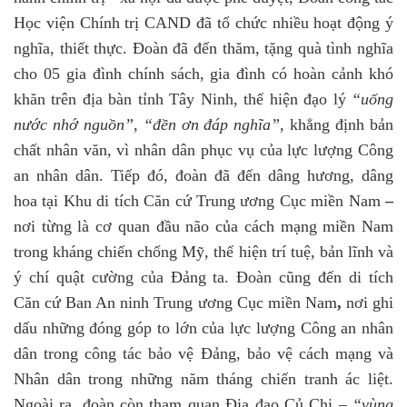
Học viện Chính trị CAND đã tổ chức nhiều hoạt động ý
nghĩa, thiết thực. Đoàn đã đến thăm, tặng quà tình nghĩa
cho 05 gia đình chính sách, gia đình có hoàn cảnh khó
khăn trên địa bàn tỉnh Tây Ninh, thể hiện đạo lý
“uống
nước nhớ nguồn”, “đền ơn đáp nghĩa”,
khẳng định bản
chất nhân văn, vì nhân dân phục vụ của lực lượng Công
an nhân dân. Tiếp đó, đoàn đã đến
dâng hương, dâng
hoa tại Khu di tích Căn cứ Trung ương Cục miền Nam
–
nơi từng là cơ quan đầu não của cách mạng miền Nam
trong kháng chiến chống Mỹ, thể hiện trí tuệ, bản lĩnh và
ý chí quật cường của Đảng ta. Đoàn cũng đến
di tích
Căn cứ Ban An ninh Trung ương Cục miền Nam
,
nơi ghi
dấu những đóng góp to lớn của lực lượng Công an nhân
dân trong công tác bảo vệ Đảng, bảo vệ cách mạng và
Nhân dân trong những năm tháng chiến tranh ác liệt.
Ngoài ra, đoàn còn tham quan
Địa đạo Củ Chi
–
“vùng