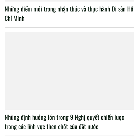
NHẬN DIỆN NGUY CƠ “CÁCH MẠNG MÀU” VÀ MỘT SỐ
VẤN ĐỀ ĐẶT RA CHO AN NINH VIỆT NAM TRONG BỐI
CẢNH HIỆN NAY