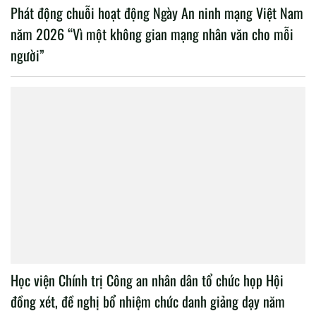
Kỳ 3: Thách thức thời cuộc và nỗ lực vượt “hội chứng
trừng phạt”