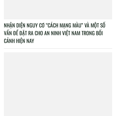
Công an nhân dân
Xem nhiều nhất
Toàn văn bài phát biểu dẫn đề của Tổng Bí thư, Chủ tịch
nước Tô Lâm tại Đối thoại Shangri-La lần thứ 23