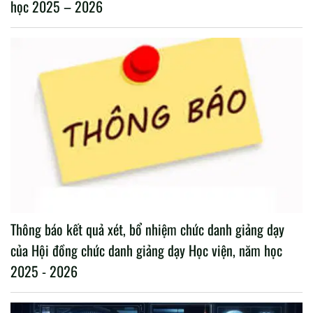
Phát động chuỗi hoạt động Ngày An ninh mạng Việt Nam
năm 2026 “Vì một không gian mạng nhân văn cho mỗi
người”