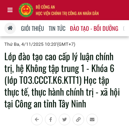
GIỚI THIỆU
TIN TỨC
ĐÀO TẠO - BỒI DƯỠNG
QU
Thứ Ba, 4/11/2025 10:20'(GMT+7)
Lớp đào tạo cao cấp lý luận chính
trị, hệ Không tập trung 1 - Khóa 6
(lớp T03.CCCT.K6.KTT1) Học tập
thực tế, thực hành chính trị - xã hội
tại Công an tỉnh Tây Ninh