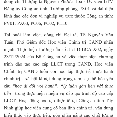
đồng chí Thượng tá Nguyễn Phước Hòa - Ủy viên BTV
Đảng ủy Công an tỉnh, Trưởng phòng PX01 và đại diện
lãnh đạo các đơn vị nghiệp vụ trực thuộc Công an tỉnh:
PV01, PX03, PC06, PC02, PH10.
Tại buổi làm việc, đồng chí
Đại tá, TS Nguyễn Văn
Tuấn
, Phó Giám đốc Học viện Chính trị CAND nhấn
mạnh: Thực hiện
Hướng dẫn số 31/HD-BCA-X02, ngày
23/12/2024 của Bộ Công an
về việc thực hiện chương
trình đào tạo cao cấp LLCT trong CAND, Học viện
Chính trị CAND luôn coi học tập thực tế, thực hành
chính trị - xã hội là nội dung trọng tâm, cụ thể hóa yêu
cầu
“học đi đôi với hành”
,
“lý luận gắn liền với thực
tiễn”
trong thực hiện nhiệm vụ đào tạo trình độ cao cấp
LLCT. Hoạt động học tập thực tế tại Công an tỉnh Tây
Ninh giúp học viên củng cố bản lĩnh chính trị, vận dụng
kiến thức vào thực tiễn, góp phần nâng cao chất lượng