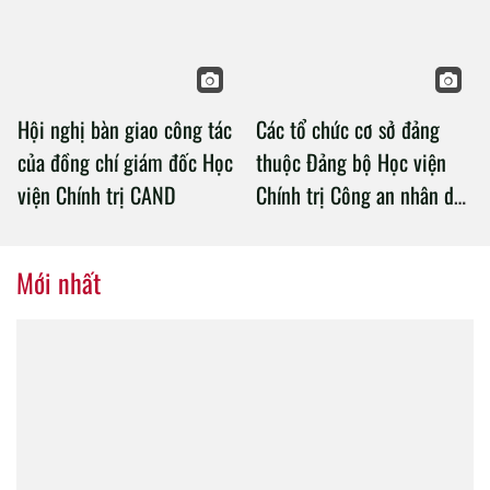
năm 2026 đảm bảo tuyệt đối an
toàn
Phong trào thi đua "Ba nhất" trong
Công an nhân dân
Tập trung giải pháp đột phá, đổi
mới tư duy đào tạo
Ảnh