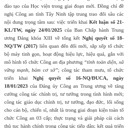
đào tạo của Học viện trong giai đoạn mới. Đồng chí đề
nghị Công an tỉnh Tây Ninh tập trung trao đổi sâu các
nội dung trọng tâm sau: việc triển khai
Kết luận số 21-
KL/TW, ngày 24/01/2025
của Ban Chấp hành Trung
ương Đảng khóa XIII về tổng kết
Nghị quyết số 18-
NQ/TW (2017)
liên quan đến đổi mới, sắp xếp tổ chức
bộ máy tinh gọn, hoạt động hiệu lực, hiệu quả, gắn với
mô hình tổ chức Công an địa phương
“tỉnh toàn diện, xã
vững mạnh, bám cơ sở”
; công tác tham mưu, tổ chức
triển khai
Nghị quyết số 16-NQ/ĐUCA, ngày
18/01/2023
của Đảng ủy Công an Trung ương về tăng
cường công tác chính trị, tư tưởng trong tình hình mới;
công tác giáo dục chính trị, tư tưởng, đạo đức, lối sống
cho cán bộ, chiến sĩ, nhất là trong giai đoạn kiện toàn tổ
chức Công an 03 cấp; thực trạng và giải pháp cải cách
thủ tục hành chính trong công tác tiếp dân; kết quả triển