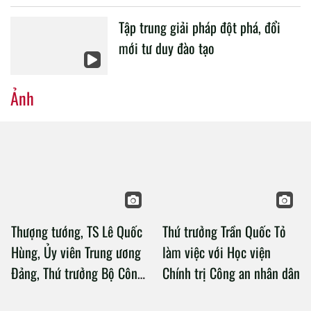
Kịp thời tháo gỡ những điểm nghẽn trong công tác giáo
dục, đào tạo CAND
(ANTV) - Chiều ngày 23/6, tại Hà Nội, PGS. TS Hoàng Minh
Sơn, Ủy viên Trung ương Đảng, Bộ trưởng Bộ Giáo dục và
đào tạo và Thượng tướng, TS. Lê Quốc Hùng, Ủy viên
Trung ương Đảng, Thứ trưởng Bộ Công an đã đồng chủ trì
buổi làm việc với các đơn vị của 2 Bộ về một số nội dung
liên quan đến công tác giáo dục và đào tạo của lực lượng
Tổ chức kỳ thi tuyển sinh CAND
CAND.