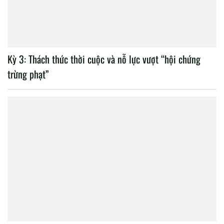
Thượng tướng, TS Lê Quốc
Thứ trưởng Trần Quốc Tỏ
Hùng, Ủy viên Trung ương
làm việc với Học viện
Đảng, Thứ trưởng Bộ Công
Chính trị Công an nhân dân
an làm việc với Học viện
Chính trị Công an nhân dân
Hội nghị bàn giao công tác
Các tổ chức cơ sở đảng
của đồng chí giám đốc Học
thuộc Đảng bộ Học viện
viện Chính trị CAND
Chính trị Công an nhân dân
tổ chức thành công Đại hội
nhiệm kỳ 2020 – 2025
Mới nhất