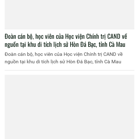
Lớp đào tạo cao cấp lý luận chính trị, hệ tâp trung - khóa
6 (Lớp T03.CCCT.K6.TT5) học tập thực tế, thực hành
chính trị - xã hội tại công an xã Khánh An, tỉnh Cà Mau
Lớp đào tạo cao cấp lý luận chính trị, hệ tâp trung - khóa 6
(Lớp T03.CCCT.K6.TT5) học tập thực tế, thực hành chính trị
- xã hội tại công an xã Khánh An, tỉnh Cà Mau