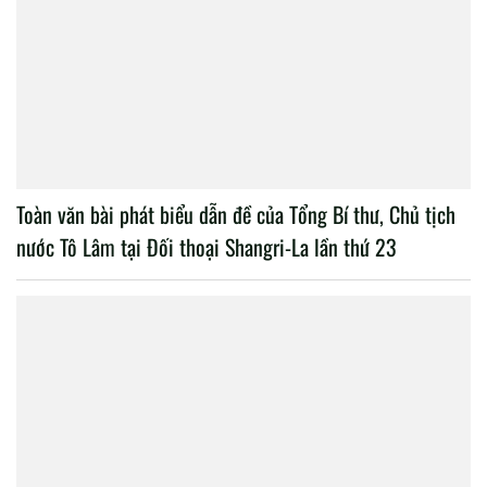
Thông báo kết quả xét, bổ nhiệm chức danh giảng dạy
của Hội đồng chức danh giảng dạy Học viện, năm học
2025 - 2026
Chính sách huy động tiềm lực KHCN phục vụ hoạt động