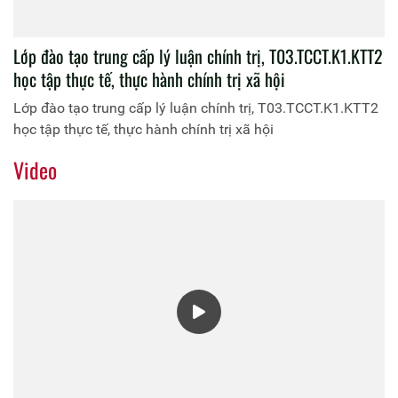
Học viện Chính trị Công an nhân dân khai mạc kỳ thi tốt
nghiệp lớp đào tạo cao cấp lý luận chính trị, hệ tập trung,
khóa 6 (lớp T03.CCCT.K6.TT3 và T03.CCCT.K6.TT4)
Học viện Chính trị Công an nhân dân khai mạc kỳ thi tốt
nghiệp lớp đào tạo cao cấp lý luận chính trị, hệ tập trung,
khóa 6 (lớp T03.CCCT.K6.TT3 và T03.CCCT.K6.TT4)