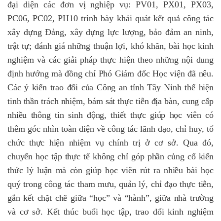
đại diện các đơn vị nghiệp vụ: PV01, PX01, PX03,
PC06, PC02, PH10
trình bày khái quát kết quả công tác
xây dựng Đảng, xây dựng lực lượng, bảo đảm an ninh,
trật tự; đánh giá những thuận lợi, khó khăn, bài học kinh
nghiệm và các giải pháp thực hiện theo những nội
dung
định hướng mà đồng chí Phó Giám đốc Học viện đã nêu.
Các ý kiến trao đổi của Công an tỉnh Tây Ninh thể hiện
tinh thần trách nhiệm, bám sát thực tiễn địa bàn, cung cấp
nhiều thông tin sinh động, thiết thực giúp học viên có
thêm góc nhìn toàn diện về công tác lãnh đạo, chỉ huy, tổ
chức thực hiện nhiệm vụ chính trị ở cơ sở. Qua đó,
chuyến học tập thực tế không chỉ góp phần củng cố kiến
thức lý luận mà còn giúp học viên rút ra nhiều bài học
quý trong công tác tham mưu, quản lý, chỉ đạo thực tiễn,
gắn kết chặt chẽ giữa “học” và “hành”, giữa nhà trường
và cơ sở. Kết thúc buổi học tập, trao đổi kinh nghiệm