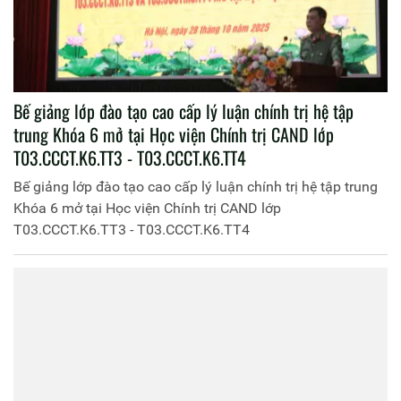
Tr
ọng Thành
Phản hồi
Ý kiến của bạn:(Không quá 1000 ký tự)
Còn lại: 1000 ký tự
Các tin khác