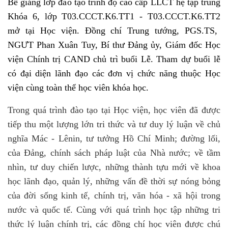
Bế giảng lớp đào tạo trình độ cao cấp LLCT hệ tập trung
Khóa 6,
lớp T03.CCCT.K6.TT1 - T03.CCCT.K6.TT2
mở tại Học viện. Đồng chí Trung tướng, PGS.TS,
NGƯT Phan Xuân Tuy, Bí thư Đảng ủy, Giám đốc Học
viện Chính trị CAND chủ trì buổi Lễ. Tham dự buổi lễ
có đại diện lãnh đạo các đơn vị chức năng thuộc Học
viện cùng toàn thể học viên khóa học.
Trong quá trình đào tạo tại Học viện, học viên đã được
tiếp thu một lượng lớn tri thức và tư duy lý luận về chủ
nghĩa Mác - Lênin, tư tưởng Hồ Chí Minh; đường lối,
của Đảng, chính sách pháp luật của Nhà nước; về tầm
nhìn, tư duy chiến lược, những thành tựu mới về khoa
học lãnh đạo, quản lý, những vấn đề thời sự nóng bỏng
của đời sống kinh tế, chính trị, văn hóa - xã hội trong
nước và quốc tế. Cùng với quá trình học tập những tri
thức lý luận chính trị, các đồng chí học viên được chú