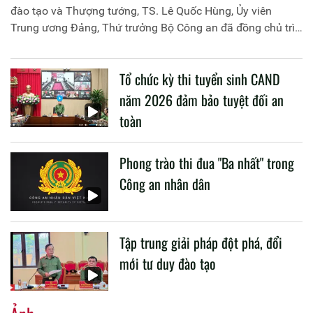
đào tạo và Thượng tướng, TS. Lê Quốc Hùng, Ủy viên
Trung ương Đảng, Thứ trưởng Bộ Công an đã đồng chủ trì
buổi làm việc với các đơn vị của 2 Bộ về một số nội dung
liên quan đến công tác giáo dục và đào tạo của lực lượng
Tổ chức kỳ thi tuyển sinh CAND
CAND.
năm 2026 đảm bảo tuyệt đối an
toàn
Phong trào thi đua "Ba nhất" trong
Công an nhân dân
Tập trung giải pháp đột phá, đổi
mới tư duy đào tạo