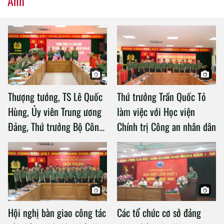
Ảnh
Thượng tướng, TS Lê Quốc
Thứ trưởng Trần Quốc Tỏ
Hùng, Ủy viên Trung ương
làm việc với Học viện
Đảng, Thứ trưởng Bộ Công
Chính trị Công an nhân dân
an làm việc với Học viện
Chính trị Công an nhân dân
Hội nghị bàn giao công tác
Các tổ chức cơ sở đảng