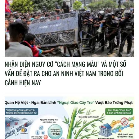
NHẬN DIỆN NGUY CƠ “CÁCH MẠNG MÀU” VÀ MỘT SỐ
VẤN ĐỀ ĐẶT RA CHO AN NINH VIỆT NAM TRONG BỐI
CẢNH HIỆN NAY