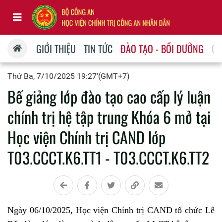
GIỚI THIỆU
TIN TỨC
ĐÀO TẠO - BỒI DƯỠNG
QU
Thứ Ba, 7/10/2025 19:27'(GMT+7)
Bế giảng lớp đào tạo cao cấp lý luận
chính trị hệ tập trung Khóa 6 mở tại
Học viện Chính trị CAND lớp
T03.CCCT.K6.TT1 - T03.CCCT.K6.TT2
Ngày 06/10/2025, Học viện Chính trị CAND tổ chức Lễ