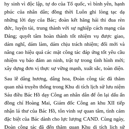
hy sinh vì độc lập, tự do của Tổ quốc, vì bình yên, hạnh
phúc của nhân dân; đồng thời
Luôn ghi lòng tạc dạ
những lời dạy của Bác; đoàn kết hăng hái thi đua rèn
đức, luyện tài, trung thành với sự nghiệp cách mạng của
Đảng; quyết tâm hoàn thành tốt nhiệm vụ được giao,
dám nghĩ, dám làm, dám chịu trách nhiệm; đổi mới và
nâng cao hiệu quả các mặt công tác đáp ứng tốt yêu cầu
nhiệm vụ bảo đảm an ninh, trật tự trong tình hình mới;
xây dựng đơn vị thực sự vững mạnh, xuất sắc, toàn diện.
Sau lễ dâng hương, dâng hoa, Đoàn công tác đã thăm
quan nhà truyền thống trong Khu di tích lịch sử lưu niệm
Sáu điều Bác Hồ dạy Công an nhân dân để ôn lại dấu ấn
đồng chí Hoàng Mai, Giám đốc Công an khu XII tiếp
nhận lá thư của Bác Hồ, tôn vinh sự quan tâm, tình cảm
đặc biệt của Bác dành cho lực lượng CAND. Cùng ngày,
Đoàn công tác đã đến thăm quan
Khu di tích lịch sử