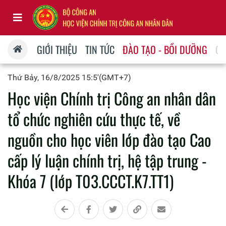
GIỚI THIỆU
TIN TỨC
ĐÀO TẠO - BỒI DƯỠNG
QU
Thứ Bảy, 16/8/2025 15:5'(GMT+7)
Học viện Chính trị Công an nhân dân
tổ chức nghiên cứu thực tế, về
nguồn cho học viên lớp đào tạo Cao
cấp lý luận chính trị, hệ tập trung -
Khóa 7 (lớp T03.CCCT.K7.TT1)