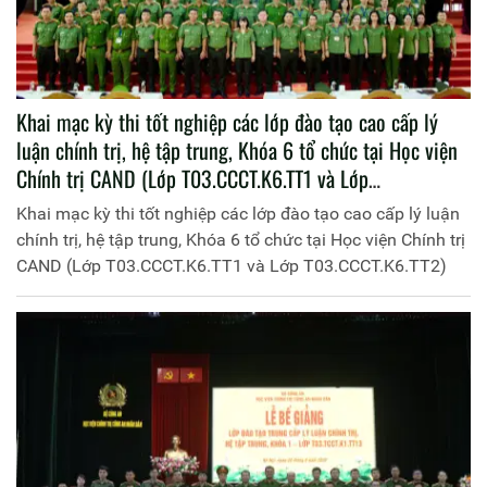
Khai mạc kỳ thi tốt nghiệp các lớp đào tạo cao cấp lý
luận chính trị, hệ tập trung, Khóa 6 tổ chức tại Học viện
Chính trị CAND (Lớp T03.CCCT.K6.TT1 và Lớp
T03.CCCT.K6.TT2)
Khai mạc kỳ thi tốt nghiệp các lớp đào tạo cao cấp lý luận
chính trị, hệ tập trung, Khóa 6 tổ chức tại Học viện Chính trị
CAND (Lớp T03.CCCT.K6.TT1 và Lớp T03.CCCT.K6.TT2)