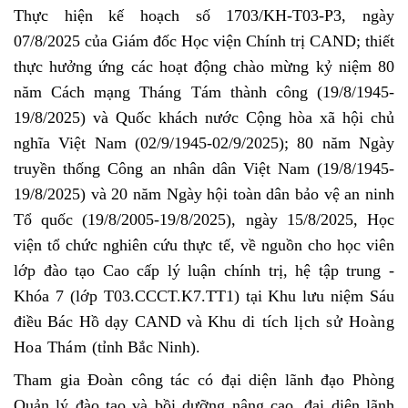
Thực hiện kế hoạch số 1703/KH-T03-P3, ngày
07/8/2025 của Giám đốc Học viện Chính trị CAND; thiết
thực hưởng ứng
các hoạt động chào mừng kỷ niệm 80
năm Cách mạng Tháng Tám thành công (19/8/1945-
19/8/2025) và Quốc khách nước Cộng hòa xã hội chủ
nghĩa Việt Nam (02/9/1945-02/9/2025); 80 năm Ngày
truyền thống Công an nhân dân Việt Nam (19/8/1945-
19/8/2025) và 20 năm Ngày hội toàn dân bảo vệ an ninh
Tổ quốc (19/8/2005-19/8/2025), ngày 15/8/2025, Học
viện tổ chức
nghiên cứu thực tế, về nguồn cho học viên
lớp đào tạo Cao cấp lý luận chính trị, hệ tập trung -
Khóa 7 (lớp T03.CCCT.K7.TT1) tại
Khu lưu niệm Sáu
điều Bác Hồ dạy CAND và Khu
di tích lịch sử Hoàng
Hoa Thám (
tỉnh Bắc Ninh).
Tham gia Đoàn công tác có đại diện lãnh đạo Phòng
Quản lý đào tạo và bồi dưỡng nâng cao, đại diện lãnh