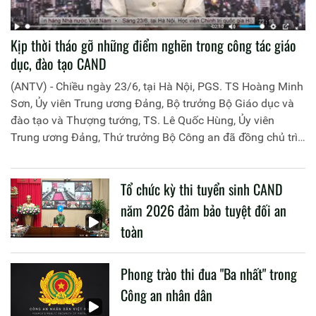
Kịp thời tháo gỡ những điểm nghẽn trong công tác giáo
dục, đào tạo CAND
(ANTV) - Chiều ngày 23/6, tại Hà Nội, PGS. TS Hoàng Minh
Sơn, Ủy viên Trung ương Đảng, Bộ trưởng Bộ Giáo dục và
đào tạo và Thượng tướng, TS. Lê Quốc Hùng, Ủy viên
Trung ương Đảng, Thứ trưởng Bộ Công an đã đồng chủ trì
buổi làm việc với các đơn vị của 2 Bộ về một số nội dung
liên quan đến công tác giáo dục và đào tạo của lực lượng
Tổ chức kỳ thi tuyển sinh CAND
CAND.
năm 2026 đảm bảo tuyệt đối an
toàn
Phong trào thi đua "Ba nhất" trong
Công an nhân dân