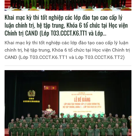
Khai mạc kỳ thi tốt nghiệp các lớp đào tạo cao cấp lý
luận chính trị, hệ tập trung, Khóa 6 tổ chức tại Học viện
Chính trị CAND (Lớp T03.CCCT.K6.TT1 và Lớp
T03.CCCT.K6.TT2)
Khai mạc kỳ thi tốt nghiệp các lớp đào tạo cao cấp lý luận
chính trị, hệ tập trung, Khóa 6 tổ chức tại Học viện Chính trị
CAND (Lớp T03.CCCT.K6.TT1 và Lớp T03.CCCT.K6.TT2)