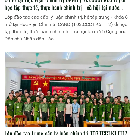
học tập thực tế, thực hành chính trị - xã hội tại nước
Cộng hòa Dân chủ Nhân dân Lào
Lớp đào tạo cao cấp lý luận chính trị, hệ tập trung - khóa 6
mở tại Học viện Chính trị CAND (T03.CCCT.K6.TT2) đi học
tập thực tế, thực hành chính trị - xã hội tại nước Cộng hòa
Dân chủ Nhân dân Lào
Lớp đào tạo trung cấp lý luận chính trị T03.TCCT.K1.TT17