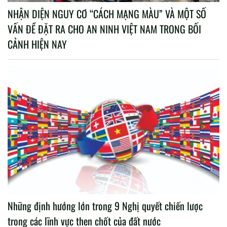
NHẬN DIỆN NGUY CƠ “CÁCH MẠNG MÀU” VÀ MỘT SỐ
VẤN ĐỀ ĐẶT RA CHO AN NINH VIỆT NAM TRONG BỐI
CẢNH HIỆN NAY
Những định hướng lớn trong 9 Nghị quyết chiến lược
trong các lĩnh vực then chốt của đất nước