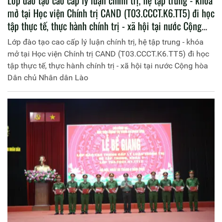
Lớp đào tạo cao cấp lý luận chính trị, hệ tập trung - khóa
mở tại Học viện Chính trị CAND (T03.CCCT.K6.TT5) đi học
tập thực tế, thực hành chính trị - xã hội tại nước Cộng
hòa Dân chủ Nhân dân Lào
Lớp đào tạo cao cấp lý luận chính trị, hệ tập trung - khóa
mở tại Học viện Chính trị CAND (T03.CCCT.K6.TT5) đi học
tập thực tế, thực hành chính trị - xã hội tại nước Cộng hòa
Dân chủ Nhân dân Lào