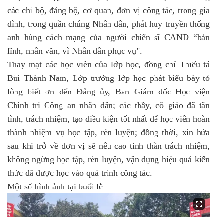
các chi bộ, đảng bộ, cơ quan, đơn vị công tác, trong gia
đình, trong quần chúng
N
hân dân
, phát huy
truyền thống
anh hùng
cách mạng
của người chiến sĩ CAND “bản
lĩnh, nhân văn, vì
N
hân dân phục vụ”.
Thay mặt các học viên của lớp học, đồng chí Thiếu tá
Bùi Thành Nam, Lớp trưởng lớp học phát biểu bày tỏ
lòng biết ơn đến Đảng ủy, Ban Giám đốc Học viện
Chính trị Công an nhân dân; các thầy, cô giáo đã tận
tình, trách nhiệm, tạo điều kiện tốt nhất để học viên hoàn
thành nhiệm vụ học tập, rèn luyện; đồng thời, xin hứa
sau khi trở về đơn vị sẽ nêu cao tinh thần trách nhiệm,
không ngừng học tập, rèn luyện, vận dụng hiệu
quả kiến
thức đã được học vào quá trình công tác.
Một số hình ảnh tại buổi lễ