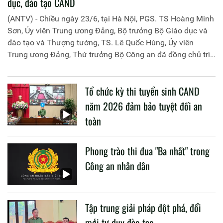
dục, đào tạo CAND
(ANTV) - Chiều ngày 23/6, tại Hà Nội, PGS. TS Hoàng Minh
Sơn, Ủy viên Trung ương Đảng, Bộ trưởng Bộ Giáo dục và
đào tạo và Thượng tướng, TS. Lê Quốc Hùng, Ủy viên
Trung ương Đảng, Thứ trưởng Bộ Công an đã đồng chủ trì
buổi làm việc với các đơn vị của 2 Bộ về một số nội dung
liên quan đến công tác giáo dục và đào tạo của lực lượng
Tổ chức kỳ thi tuyển sinh CAND
CAND.
năm 2026 đảm bảo tuyệt đối an
toàn
Phong trào thi đua "Ba nhất" trong
Công an nhân dân
Tập trung giải pháp đột phá, đổi
mới tư duy đào tạo