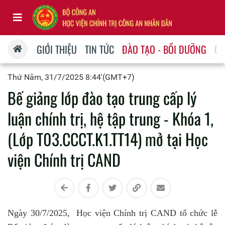
GIỚI THIỆU
TIN TỨC
ĐÀO TẠO - BỒI DƯỠNG
QU
Thứ Năm, 31/7/2025 8:44'(GMT+7)
Bế giảng lớp đào tạo trung cấp lý
luận chính trị, hệ tập trung - Khóa 1,
(Lớp T03.CCCT.K1.TT14) mở tại Học
viện Chính trị CAND
Ngày 30/7/2025, Học viện Chính trị CAND tổ chức lễ