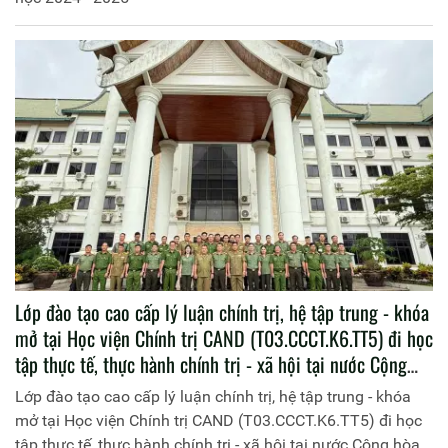
Lớp đào tạo cao cấp lý luận chính trị, hệ tập trung - khóa
mở tại Học viện Chính trị CAND (T03.CCCT.K6.TT5) đi học
tập thực tế, thực hành chính trị - xã hội tại nước Cộng
hòa Dân chủ Nhân dân Lào
Lớp đào tạo cao cấp lý luận chính trị, hệ tập trung - khóa
mở tại Học viện Chính trị CAND (T03.CCCT.K6.TT5) đi học
tập thực tế, thực hành chính trị - xã hội tại nước Cộng hòa