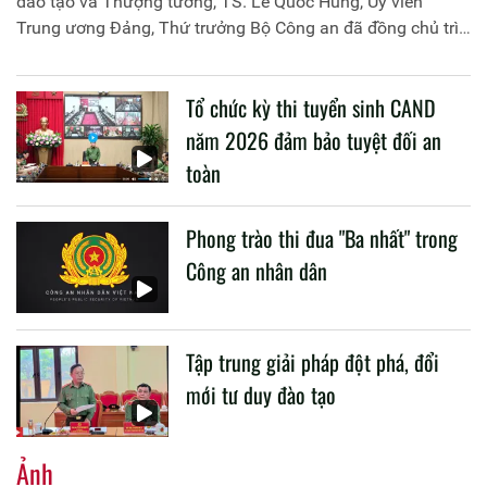
đào tạo và Thượng tướng, TS. Lê Quốc Hùng, Ủy viên
Trung ương Đảng, Thứ trưởng Bộ Công an đã đồng chủ trì
buổi làm việc với các đơn vị của 2 Bộ về một số nội dung
liên quan đến công tác giáo dục và đào tạo của lực lượng
Tổ chức kỳ thi tuyển sinh CAND
CAND.
năm 2026 đảm bảo tuyệt đối an
toàn
Phong trào thi đua "Ba nhất" trong
Công an nhân dân
Tập trung giải pháp đột phá, đổi
mới tư duy đào tạo
Ảnh