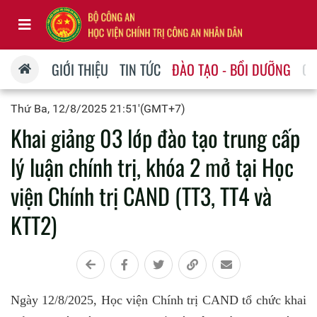
GIỚI THIỆU
TIN TỨC
ĐÀO TẠO - BỒI DƯỠNG
QU
Thứ Ba, 12/8/2025 21:51'(GMT+7)
Khai giảng 03 lớp đào tạo trung cấp
lý luận chính trị, khóa 2 mở tại Học
viện Chính trị CAND (TT3, TT4 và
KTT2)
Ngày 12/8/2025, Học viện Chính trị CAND tổ chức khai