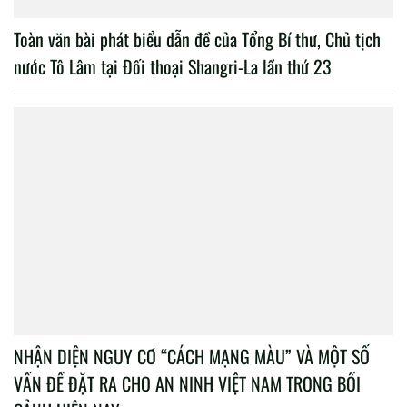
Toàn văn bài phát biểu dẫn đề của Tổng Bí thư, Chủ tịch
nước Tô Lâm tại Đối thoại Shangri-La lần thứ 23
NHẬN DIỆN NGUY CƠ “CÁCH MẠNG MÀU” VÀ MỘT SỐ
VẤN ĐỀ ĐẶT RA CHO AN NINH VIỆT NAM TRONG BỐI