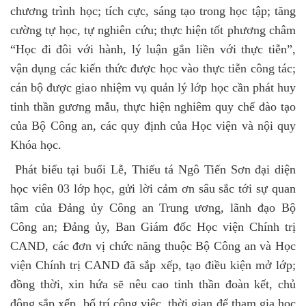
chương trình học; tích cực, sáng tạo trong học tập; tăng
cường tự học, tự nghiên cứu; thực hiện tốt phương châm
“Học đi đôi với hành, lý luận gắn liền với thực tiễn”,
vận dụng các kiến thức được học vào thực tiễn công tác;
cán bộ được giao nhiệm vụ quản lý lớp học cần phát huy
tinh thần gương mẫu, thực hiện nghiêm quy chế đào tạo
của Bộ Công an, các quy định của Học viện và nội quy
Khóa học.
Phát biểu tại buổi Lễ, Thiếu tá Ngô Tiến Sơn đại diện
học viên 03 lớp học, gửi lời cảm ơn sâu sắc tới sự quan
tâm của Đảng ủy Công an Trung ương, lãnh đạo Bộ
Công an; Đảng ủy, Ban Giám đốc Học viện Chính trị
CAND, các đơn vị chức năng thuộc Bộ Công an và Học
viện Chính trị CAND đã sắp xếp, tạo điều kiện mở lớp;
đồng thời, xin hứa sẽ nêu cao tinh thần đoàn kết, chủ
động sắp xếp, bố trí công việc, thời gian để tham gia học