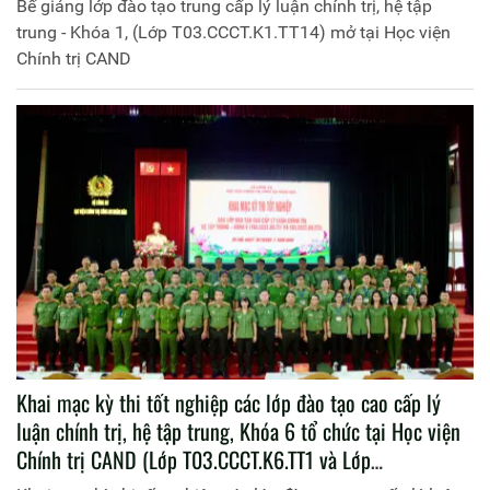
Bế giảng lớp đào tạo trung cấp lý luận chính trị, hệ tập
trung - Khóa 1, (Lớp T03.CCCT.K1.TT14) mở tại Học viện
Chính trị CAND
Khai mạc kỳ thi tốt nghiệp các lớp đào tạo cao cấp lý
luận chính trị, hệ tập trung, Khóa 6 tổ chức tại Học viện
Chính trị CAND (Lớp T03.CCCT.K6.TT1 và Lớp
T03.CCCT.K6.TT2)