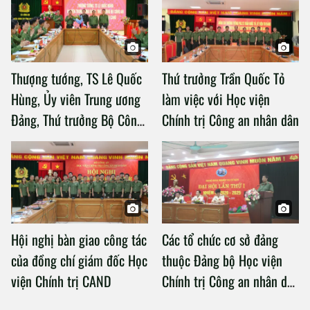
Thượng tướng, TS Lê Quốc
Thứ trưởng Trần Quốc Tỏ
Hùng, Ủy viên Trung ương
làm việc với Học viện
Đảng, Thứ trưởng Bộ Công
Chính trị Công an nhân dân
an làm việc với Học viện
Chính trị Công an nhân dân
Hội nghị bàn giao công tác
Các tổ chức cơ sở đảng
của đồng chí giám đốc Học
thuộc Đảng bộ Học viện
viện Chính trị CAND
Chính trị Công an nhân dân
tổ chức thành công Đại hội