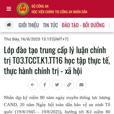
GIỚI THIỆU
TIN TỨC
ĐÀO TẠO - BỒI DƯỠNG
QU
Thứ Bảy, 16/8/2025 15:15'(GMT+7)
Lớp đào tạo trung cấp lý luận chính
trị T03.TCCT.K1.TT16 học tập thực tế,
thực hành chính trị - xã hội
Nhân dịp kỷ niệm 80 năm ngày truyền thống lực lượng
CAND, 20 năm Ngày hội toàn dân bảo vệ an ninh Tổ
quốc (19/8/1945 - 19/8/2025), hướng tới Kỷ niệm 80