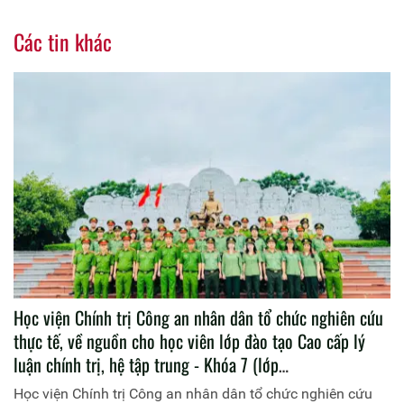
Các tin khác
Học viện Chính trị Công an nhân dân tổ chức nghiên cứu
thực tế, về nguồn cho học viên lớp đào tạo Cao cấp lý
luận chính trị, hệ tập trung - Khóa 7 (lớp
T03.CCCT.K7.TT1)
Học viện Chính trị Công an nhân dân tổ chức nghiên cứu