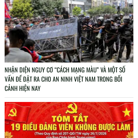
NHẬN DIỆN NGUY CƠ “CÁCH MẠNG MÀU” VÀ MỘT SỐ
VẤN ĐỀ ĐẶT RA CHO AN NINH VIỆT NAM TRONG BỐI
CẢNH HIỆN NAY