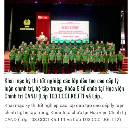
Khai mạc kỳ thi tốt nghiệp các lớp đào tạo cao cấp lý
luận chính trị, hệ tập trung, Khóa 6 tổ chức tại Học viện
Chính trị CAND (Lớp T03.CCCT.K6.TT1 và Lớp
T03.CCCT.K6.TT2)
Khai mạc kỳ thi tốt nghiệp các lớp đào tạo cao cấp lý luận
chính trị, hệ tập trung, Khóa 6 tổ chức tại Học viện Chính trị
CAND (Lớp T03.CCCT.K6.TT1 và Lớp T03.CCCT.K6.TT2)