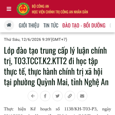
GIỚI THIỆU
TIN TỨC
ĐÀO TẠO - BỒI DƯỠNG
QU
Thứ Sáu, 12/6/2026 9:39'(GMT+7)
Lớp đào tạo trung cấp lý luận chính
trị, T03.TCCT.K2.KTT2 đi học tập
thực tế, thực hành chính trị xã hội
tại phường Quỳnh Mai, tỉnh Nghệ An
Thực hiện Kế hoạch số 1138/KH-T03-P3, ngày