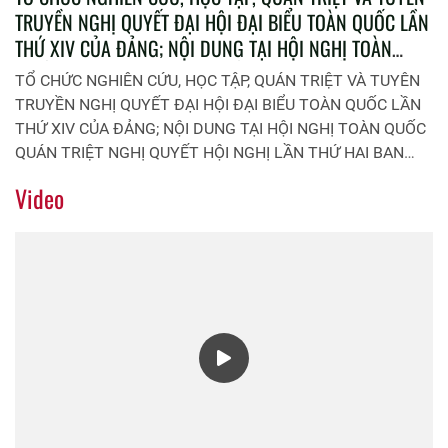
TRUYỀN NGHỊ QUYẾT ĐẠI HỘI ĐẠI BIỂU TOÀN QUỐC LẦN
THỨ XIV CỦA ĐẢNG; NỘI DUNG TẠI HỘI NGHỊ TOÀN
QUỐC QUÁN TRIỆT NGHỊ QUYẾT HỘI NGHỊ LẦN THỨ HAI
TỔ CHỨC NGHIÊN CỨU, HỌC TẬP, QUÁN TRIỆT VÀ TUYÊN
BAN CHẤP HÀNH TRUNG ƯƠNG ĐẢNG KHÓA XIV TRONG
TRUYỀN NGHỊ QUYẾT ĐẠI HỘI ĐẠI BIỂU TOÀN QUỐC LẦN
ĐẢNG BỘ BỘ PHẬN PHÒNG QUẢN LÝ HỌC VIÊN
THỨ XIV CỦA ĐẢNG; NỘI DUNG TẠI HỘI NGHỊ TOÀN QUỐC
QUÁN TRIỆT NGHỊ QUYẾT HỘI NGHỊ LẦN THỨ HAI BAN
CHẤP HÀNH TRUNG ƯƠNG ĐẢNG KHÓA XIV TRONG ĐẢNG
Video
BỘ BỘ PHẬN PHÒNG QUẢN LÝ HỌC VIÊN