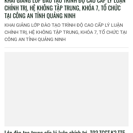
KHAI GIẢNG LỚP ĐÀO TẠO TRÌNH ĐỘ CAO CẤP LÝ LUẬN
CHÍNH TRỊ, HỆ KHÔNG TẬP TRUNG, KHÓA 7, TỔ CHỨC
TẠI CÔNG AN TỈNH QUẢNG NINH
KHAI GIẢNG LỚP ĐÀO TẠO TRÌNH ĐỘ CAO CẤP LÝ LUẬN
CHÍNH TRỊ, HỆ KHÔNG TẬP TRUNG, KHÓA 7, TỔ CHỨC TẠI
CÔNG AN TỈNH QUẢNG NINH
Lớp đào tạo trung cấp lý luận chính trị, T03.TCCT.K2.TT5