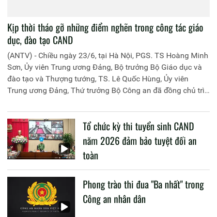
Kịp thời tháo gỡ những điểm nghẽn trong công tác giáo
dục, đào tạo CAND
(ANTV) - Chiều ngày 23/6, tại Hà Nội, PGS. TS Hoàng Minh
Sơn, Ủy viên Trung ương Đảng, Bộ trưởng Bộ Giáo dục và
đào tạo và Thượng tướng, TS. Lê Quốc Hùng, Ủy viên
Trung ương Đảng, Thứ trưởng Bộ Công an đã đồng chủ trì
buổi làm việc với các đơn vị của 2 Bộ về một số nội dung
liên quan đến công tác giáo dục và đào tạo của lực lượng
Tổ chức kỳ thi tuyển sinh CAND
CAND.
năm 2026 đảm bảo tuyệt đối an
toàn
Phong trào thi đua "Ba nhất" trong
Công an nhân dân