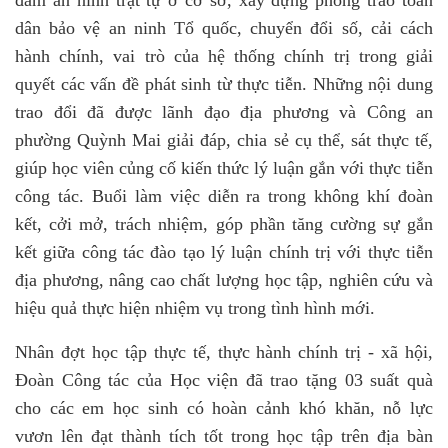
đảm an ninh trật tự ở cơ sở, xây dựng phong trào toàn
dân bảo vệ an ninh Tổ quốc, chuyển đổi số, cải cách
hành chính, vai trò của hệ thống chính trị trong giải
quyết các vấn đề phát sinh từ thực tiễn. Những nội dung
trao đổi đã được lãnh đạo địa phương và Công an
phường Quỳnh Mai giải đáp, chia sẻ cụ thể, sát thực tế,
giúp học viên củng cố kiến thức lý luận gắn với thực tiễn
công tác. Buổi làm việc diễn ra trong không khí đoàn
kết, cởi mở, trách nhiệm, góp phần tăng cường sự gắn
kết giữa công tác đào tạo lý luận chính trị với thực tiễn
địa phương, nâng cao chất lượng học tập, nghiên cứu và
hiệu quả thực hiện nhiệm vụ trong tình hình mới.
Nhân đợt học tập thực tế, thực hành chính trị - xã hội,
Đoàn Công tác của Học viện đã trao tặng 03 suất quà
cho các em học sinh có hoàn cảnh khó khăn, nỗ lực
vươn lên đạt thành tích tốt trong học tập trên địa bàn