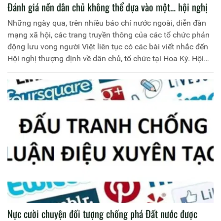
Đánh giá nền dân chủ không thể dựa vào một… hội nghị
Những ngày qua, trên nhiều báo chí nước ngoài, diễn đàn
mạng xã hội, các trang truyền thông của các tổ chức phản
động lưu vong người Việt liên tục có các bài viết nhắc đến
Hội nghị thượng định về dân chủ, tổ chức tại Hoa Kỳ. Hội
nghị thượng đỉnh về dân chủ (Summit for Democracy) theo
sáng kiến của Tổng thống Mỹ Joe Biden diễn ra trong hai
ngày 9 và 10/12/2021, theo hình thức trực tuyến. Tham
gia hội nghị này có đại diện của hơn 100 quốc gia và vùng
lãnh thổ.
Nực cười chuyện đối tượng chống phá Đất nước được