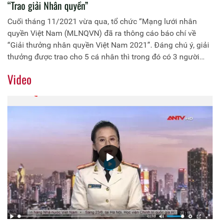
“Trao giải Nhân quyền”
Cuối tháng 11/2021 vừa qua, tổ chức “Mạng lưới nhân
quyền Việt Nam (MLNQVN) đã ra thông cáo báo chí về
“Giải thưởng nhân quyền Việt Nam 2021”. Đáng chú ý, giải
thưởng được trao cho 5 cá nhân thì trong đó có 3 người
cùng một gia đình là Cấn Thị Thêu cùng 2 con trai Trịnh Bá
Video
Phương và Trịnh Bá Tư. Hai người còn lại là Nguyễn Văn
Túc và Đinh Thị Thu Thủy.