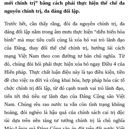
mới chính trị” bằng cách phải thực hiện thể chế đa
nguyên chính trị, đa đảng đối lập.
Trước hết, cần thấy rằng, đòi đa nguyên chính trị, đa
đảng đối lập nằm trong âm mưu thực hiện “diễn biến hòa
bình” mà mục tiêu cuối cùng là xóa bỏ vai trò lãnh đạo
của Đảng, thay đổi thể chế chính trị, hướng lái cách
mạng Việt Nam theo con đường tư bản chủ nghĩa. Từ
đó, chúng đòi hỏi phải thực hiện xóa bỏ ngay Điều 4 của
Hiến pháp. Thực chất luận điệu này là tạo điều kiện, tiền
đề cho việc ra đời và công khai hóa, hợp pháp hóa các tổ
chức chính trị đối lập, từ đó cạnh tranh vai trò lãnh đạo,
tiến tới thủ tiêu sự lãnh đạo của Đảng Cộng sản Việt
Nam. Chúng rêu rao nước ta vẫn còn tình trạng khủng
hoảng, đói nghèo là hậu quả của chính sách cai trị độc
tài dựa trên nền tảng tư tưởng chính trị là chủ nghĩa
Mác-Lênin mà Đảng Cộng sản áp đặt trên đất nước Việt