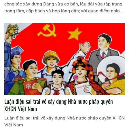
công tác xây dựng Đảng vừa cơ bản, lâu dài vừa tập trung
trọng tâm, cấp bách và hợp lòng dân; với quan điểm nhìn
thẳng vào sự thật, nói rõ sự thật, đánh giá giá đúng sự thật,
gắn chặt phòng với chủ động tiến công để xây dựng Đảng
trong sạch vững mạnh.
Luận điệu sai trái về xây dựng Nhà nước pháp quyền
XHCN Việt Nam
Luận điệu sai trái về xây dựng Nhà nước pháp quyền XHCN
Việt Nam