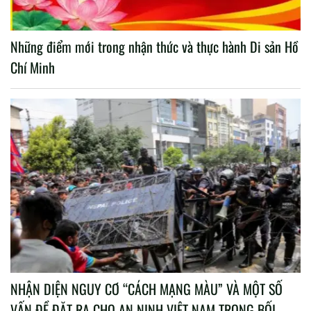
Những điểm mới trong nhận thức và thực hành Di sản Hồ
Chí Minh
NHẬN DIỆN NGUY CƠ “CÁCH MẠNG MÀU” VÀ MỘT SỐ
VẤN ĐỀ ĐẶT RA CHO AN NINH VIỆT NAM TRONG BỐI