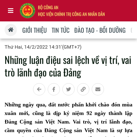
GIỚI THIỆU
TIN TỨC
ĐÀO TẠO - BỒI DƯỠNG
QU
Thứ Hai, 14/2/2022 14:31'(GMT+7)
Những luận điệu sai lệch về vị trí, vai
trò lãnh đạo của Đảng
Những ngày qua, đất nước phấn khởi chào đón mùa
xuân mới, cũng là dịp kỷ niệm 92 ngày thành lập
Đảng Cộng sản Việt Nam. Vai trò, vị trí lãnh đạo,
cầm quyền của Đảng Cộng sản Việt Nam là sự lựa