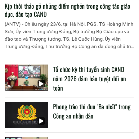
Kịp thời tháo gỡ những điểm nghẽn trong công tác giáo
dục, đào tạo CAND
(ANTV) - Chiều ngày 23/6, tại Hà Nội, PGS. TS Hoàng Minh
Sơn, Ủy viên Trung ương Đảng, Bộ trưởng Bộ Giáo dục và
đào tạo và Thượng tướng, TS. Lê Quốc Hùng, Ủy viên
Trung ương Đảng, Thứ trưởng Bộ Công an đã đồng chủ trì
buổi làm việc với các đơn vị của 2 Bộ về một số nội dung
liên quan đến công tác giáo dục và đào tạo của lực lượng
Tổ chức kỳ thi tuyển sinh CAND
CAND.
năm 2026 đảm bảo tuyệt đối an
toàn
Phong trào thi đua "Ba nhất" trong
Công an nhân dân