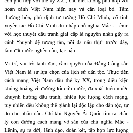
còn phù hợp với thế kỷ XXI, đặc biệt không phù hợp với
hoàn cảnh Việt Nam hiện nay và cần loại bỏ. Tầm
thường hóa, phủ định tư tưởng Hồ Chí Minh; cố tình
xuyên tạc Hồ Chí Minh du nhập chủ nghĩa Mác - Lênin
với học thuyết đấu tranh giai cấp là nguyên nhân gây ra
cảnh “huynh đệ tương tàn, nồi da nấu thịt” trước đây,
làm đất nước nghèo nàn, lạc hậu…
Vị trí, vai trò lãnh đạo, cầm quyền của Đảng Cộng sản
Việt Nam là sự lựa chọn của lịch sử dân tộc. Thực tiễn
cách mạng Việt Nam đầu thế kỷ XX, trong điều kiện
khủng hoảng về đường lối cứu nước, đã xuất hiện nhiều
khuynh hướng đấu tranh, nhiều lực lượng cách mạng,
tuy nhiên đều không thể giành lại độc lập cho dân tộc, tự
do cho nhân dân. Chỉ khi Nguyễn Ái Quốc tìm ra chân
lý con đường cách mạng vô sản của chủ nghĩa Mác -
Lênin, sự ra đời, lãnh đạo, đoàn kết, tập hợp lực lượng