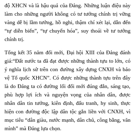
độ XHCN và là hậu quả của Đảng. Những luận điệu này
làm cho những người không có tư tưởng chính trị vững
vàng dễ bị lầm tưởng, hồ nghi, thậm chí xét lại, dẫn đến
“tự diễn biến”, “tự chuyển hóa”, suy thoái về tư tưởng
chính trị.
Tổng kết 35 năm đổi mới, Đại hội XIII của Đảng đánh
giá:“Đất nước ta đã đạt được những thành tựu to lớn, có
ý nghĩa lịch sử trên con đường xây dựng CNXH và bảo
vệ Tổ quốc XHCN”. Có được những thành tựu trên đây
là do Đảng ta có đường lối đổi mới đúng đắn, sáng tạo,
phù hợp lợi ích và nguyện vọng của nhân dân, được
nhân dân tin tưởng, kiên định, đấu tranh, hy sinh, thực
hiện con đường độc lập dân tộc gắn liền với CNXH, vì
mục tiêu “dân giàu, nước mạnh, dân chủ, công bằng, văn
mình” mà Đảng lựa chọn.