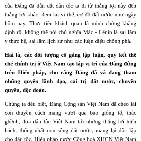
của Đảng đã dẫn dắt dân tộc ta đi từ thắng lợi này đến
thắng lợi khác, đem lại vị thế, cơ đồ đất nước như ngày
hôm nay. Thực tiễn khách quan là minh chứng khẳng
định rõ, không thể nói chủ nghĩa Mác - Lênin là sai lầm
ý thức hệ, sai lầm lịch sử như các luận điệu chống phá.
Hai là, các đối tượng cố gắng lập luận, quy kết thể
chế chính trị ở Việt Nam tạo lập vị trí của Đảng đứng
trên Hiến pháp, cho rằng Đảng đã và đang tham
nhũng quyền lãnh đạo, cai trị đất nước, chuyên
quyền, độc đoán.
Chúng ta đều biết, Đảng Cộng sản Việt Nam đã chèo lái
con thuyền cách mạng vượt qua bao giông tố, thác
ghềnh, đưa dân tộc Việt Nam tới những thắng lợi hiển
hách, thống nhất non sông đất nước, mang lại độc lập
cho dân tộc. Hiến pháp nước Cộng hoà XHCN Việt Nam