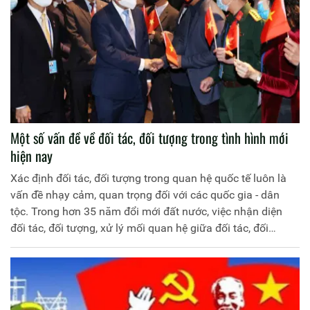
Một số vấn đề về đối tác, đối tượng trong tình hình mới
hiện nay
Xác định đối tác, đối tượng trong quan hệ quốc tế luôn là
vấn đề nhạy cảm, quan trọng đối với các quốc gia - dân
tộc. Trong hơn 35 năm đổi mới đất nước, việc nhận diện
đối tác, đối tượng, xử lý mối quan hệ giữa đối tác, đối
tượng luôn được Đảng ta quan tâm, chú trọng. Đây chính
là cơ sở để Việt Nam hoạch định đường lối đối ngoại, góp
phần vào công cuộc xây dựng đất nước và bảo vệ chủ
quyền lãnh thổ quốc gia.