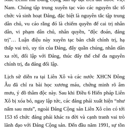
Nam. Chúng tập trung xuyên tạc vào các nguyên tắc tổ
chức và sinh hoạt Đảng, đặc biệt là nguyên tắc tập trung
dân chủ, vu cáo rằng đó là chiếm quyền để cai trị nhân
dân, vi phạm dân chủ, nhân quyền, "độc đoán, đảng
trị"… Luận điệu này xuyên tạc bản chất chính trị, hạ
thấp vai trò, uy tín của Đảng, đẩy quần chúng, nhân dân
xa rời, đối lập với Đảng, thúc đẩy thể chế đa nguyên
chính trị, đa đảng đối lập.
Lịch sử diễn ra tại Liên Xô và các nước XHCN Đông
Âu đã chỉ ra bài học xương máu, chứng minh rõ âm
mưu, ý đồ thâm độc này. Sau khi Điều 6 Hiến pháp Liên
Xô bị xóa bỏ, ngay lập tức, các đảng phái xuất hiện “như
nấm sau mưa”, ngoài Đảng Cộng sản Liên Xô còn có tới
153 tổ chức đảng phái khác ra đời và cạnh tranh vai trò
lãnh đạo với Đảng Cộng sản. Đến đầu năm 1991, sự tồn