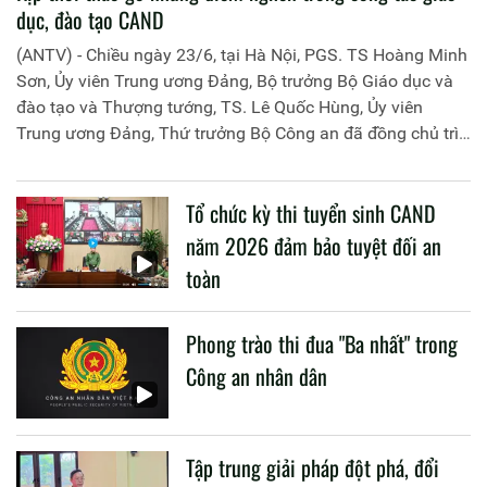
dục, đào tạo CAND
(ANTV) - Chiều ngày 23/6, tại Hà Nội, PGS. TS Hoàng Minh
Sơn, Ủy viên Trung ương Đảng, Bộ trưởng Bộ Giáo dục và
đào tạo và Thượng tướng, TS. Lê Quốc Hùng, Ủy viên
Trung ương Đảng, Thứ trưởng Bộ Công an đã đồng chủ trì
buổi làm việc với các đơn vị của 2 Bộ về một số nội dung
liên quan đến công tác giáo dục và đào tạo của lực lượng
Tổ chức kỳ thi tuyển sinh CAND
CAND.
năm 2026 đảm bảo tuyệt đối an
toàn
Phong trào thi đua "Ba nhất" trong
Công an nhân dân
Tập trung giải pháp đột phá, đổi