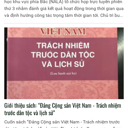
học khu vực phía Bắc (NALA) tổ chức họp trực tuyến phiên
thứ 3 nhằm đánh giá kết quả hoạt động trong thời gian qua
và định hướng công tác trọng tâm thời gian tới. Chủ trì buổi
họp là TS Nguyễn Huy Chương, Chủ tịch Liên Chi hội và
các thành viên trong Ban Chấp hành. Đại diện Thư viện
Học viện Chính trị Công an nhân dân, Trung tá, TS Nguyễn
Văn Tuấn, Giám đốc Trung tâm Lưu trữ và Thư viện, ủy
viên Ban chấp hành tham gia cuộc họp.
Giới thiệu sách: “Đảng Cộng sản Việt Nam - Trách nhiệm
trước dân tộc và lịch sử”
Cuốn sách “Đảng Cộng sản Việt Nam - Trách nhiệm trước