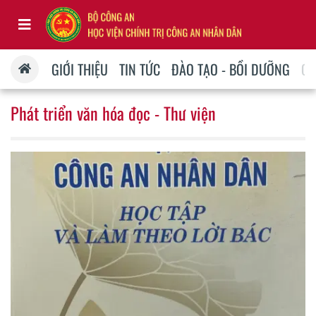
GIỚI THIỆU
TIN TỨC
ĐÀO TẠO - BỒI DƯỠNG
QU
Phát triển văn hóa đọc - Thư viện