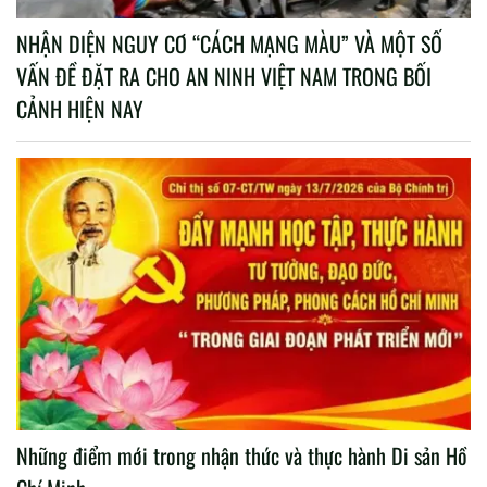
NHẬN DIỆN NGUY CƠ “CÁCH MẠNG MÀU” VÀ MỘT SỐ
VẤN ĐỀ ĐẶT RA CHO AN NINH VIỆT NAM TRONG BỐI
CẢNH HIỆN NAY
Những điểm mới trong nhận thức và thực hành Di sản Hồ