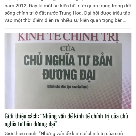
năm 2012. Đây là một sự kiện hết sức quan trọng trong đời
sống chính trị ở đất nước Trung Hoa. Đại hội được triệu tập
vào một thời điểm diễn ra nhiều sự kiện quan trọng bên
trong đất nước Trung Hoa lẫn trên trường quốc tế: Vấn đề
chuyển giao thế hệ lãnh đạo trong bối cảnh đất nước đang
phải đối mặt với nhiều khó khăn như kinh tế tăng trưởng
chậm lại, tệ nạn tham nhũng, rối loạn xã hội gia tăng, các
hoạt động ly khai tiếp tục diễn ra, kinh tế thế giới dấn sâu
vào suy thoái. Tất cả những điều này làm cho Đại hội XVIII
Đảng Cộng sản Trung Quốc trở thành tâm điểm chú ý của
dư luận.
Giới thiệu sách: “Những vấn đề kinh tế chính trị của chủ
nghĩa tư bản đương đại”
Giới thiệu sách: “Những vấn đề kinh tế chính trị của chủ