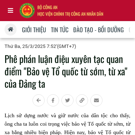
GIỚI THIỆU
TIN TỨC
ĐÀO TẠO - BỒI DƯỠNG
QU
Thứ Ba, 25/3/2025 7:52'(GMT+7)
Phê phán luận điệu xuyên tạc quan
điểm "Bảo vệ Tổ quốc từ sớm, từ xa"
của Đảng ta
Lịch sử dựng nước và giữ nước của dân tộc cho thấy,
ông cha ta luôn coi trọng việc bảo vệ Tổ quốc từ sớm, từ
xa bằng nhiều biện pháp. Hiện nay, bảo vệ Tổ quốc từ