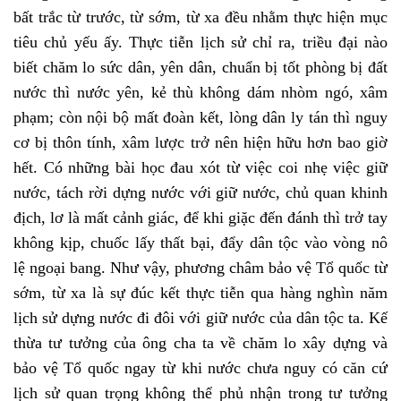
bất trắc từ trước, từ sớm, từ xa đều nhằm thực hiện mục
tiêu chủ yếu ấy. Thực tiễn lịch sử chỉ ra, triều đại nào
biết chăm lo sức dân, yên dân, chuẩn bị tốt phòng bị đất
nước thì nước yên, kẻ thù không dám nhòm ngó, xâm
phạm; còn nội bộ mất đoàn kết, lòng dân ly tán thì nguy
cơ bị thôn tính, xâm lược trở nên hiện hữu hơn bao giờ
hết. Có những bài học đau xót từ việc coi nhẹ việc giữ
nước, tách rời dựng nước với giữ nước, chủ quan khinh
địch, lơ là mất cảnh giác, để khi giặc đến đánh thì trở tay
không kịp, chuốc lấy thất bại, đẩy dân tộc vào vòng nô
lệ ngoại bang. Như vậy, phương châm bảo vệ Tổ quốc từ
sớm, từ xa là sự đúc kết thực tiễn qua hàng nghìn năm
lịch sử dựng nước đi đôi với giữ nước của dân tộc ta. Kế
thừa tư tưởng của ông cha ta về chăm lo xây dựng và
bảo vệ Tổ quốc ngay từ khi nước chưa nguy có căn cứ
lịch sử quan trọng không thể phủ nhận trong tư tưởng