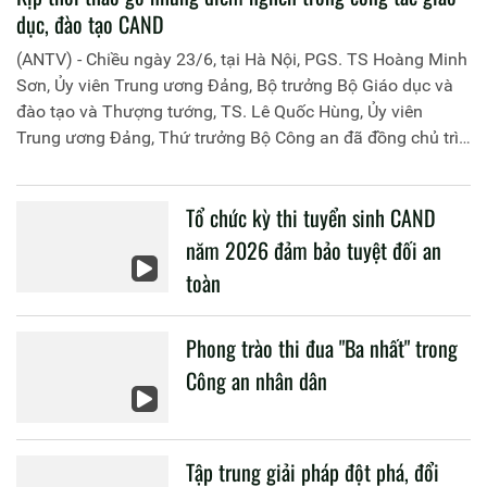
dục, đào tạo CAND
(ANTV) - Chiều ngày 23/6, tại Hà Nội, PGS. TS Hoàng Minh
Sơn, Ủy viên Trung ương Đảng, Bộ trưởng Bộ Giáo dục và
đào tạo và Thượng tướng, TS. Lê Quốc Hùng, Ủy viên
Trung ương Đảng, Thứ trưởng Bộ Công an đã đồng chủ trì
buổi làm việc với các đơn vị của 2 Bộ về một số nội dung
liên quan đến công tác giáo dục và đào tạo của lực lượng
Tổ chức kỳ thi tuyển sinh CAND
CAND.
năm 2026 đảm bảo tuyệt đối an
toàn
Phong trào thi đua "Ba nhất" trong
Công an nhân dân
Tập trung giải pháp đột phá, đổi