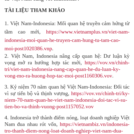
TÀI LIỆU THAM KHẢO
1. Việt Nam-Indonesia: Mối quan hệ truyền cảm hứng từ
tầm cao mới,
https://www.vietnamplus.vn/viet-nam-
indonesia-moi-quan-he-truyen-cam-hung-tu-tam-cao-
moi-post1020386.vnp
.
2.
Việt Nam, Indonesia nâng cấp quan hệ: Dư luận kỳ
vọng mở ra hướng hợp tác mới,
https://vov.vn/chinh-
tri/viet-nam-indonesia-nang-cap-quan-he-du-luan-ky-
vong-mo-ra-huong-hop-tac-moi-post1160306.vov
.
3. Kỷ niệm 70 năm quan hệ Việt Nam-Indonesia: Đối tác
vì sự tiến bộ và thịnh vượng,
https://vov.vn/chinh-tri/ky-
niem-70-nam-quan-he-viet-nam-indonesia-doi-tac-vi-su-
tien-bo-va-thinh-vuong-post1157052.vov
4.
Indonesia trở thành điểm nóng, loạt doanh nghiệp Việt
Nam đua nhau rót vốn,
https://vietnambiz.vn/indonesia-
tro-thanh-diem-nong-loat-doanh-nghiep-viet-nam-dua-