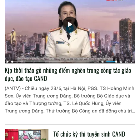
Kịp thời tháo gỡ những điểm nghẽn trong công tác giáo
dục, đào tạo CAND
(ANTV) - Chiều ngày 23/6, tại Hà Nội, PGS. TS Hoàng Minh
Sơn, Ủy viên Trung ương Đảng, Bộ trưởng Bộ Giáo dục và
đào tạo và Thượng tướng, TS. Lê Quốc Hùng, Ủy viên
Trung ương Đảng, Thứ trưởng Bộ Công an đã đồng chủ trì
buổi làm việc với các đơn vị của 2 Bộ về một số nội dung
liên quan đến công tác giáo dục và đào tạo của lực lượng
Tổ chức kỳ thi tuyển sinh CAND
CAND.