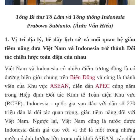
Tổng Bí thư Tô Lâm và Tổng thống Indonesia
Prabowo Subianto. (Ảnh: Văn Hiếu)
1
. Vị trí địa lý, b
ề
dày l
ịch
sử và mối quan hệ giàu
tiềm năng đưa Việt Nam và Indonesia trở thành Đối
tác chiến lược toàn diện của nhau
Việt Nam
và Indonesia
có nhiều điểm tương đồng là có
đường biên giới chung trên
Biển Đông
và cùng là thành
viên của Khu vực
ASEAN
,
diễn đàn
APEC
cùng
nằm
trong Hiệp định Đối tác Kinh tế Toàn diện Khu vực
(RCEP). Indonesia
- quốc gia vạn đảo với dân số 270
triệu dân
là đối tác quan trọng, giàu tiềm năng đối với
Việt Nam. Ngược lại, Việt Nam cũng là nước được
Indonesia đánh giá cao với vị thế là một trong những
nước có ảnh hưởng lớn trong nội khối ASEAN
, các diễn