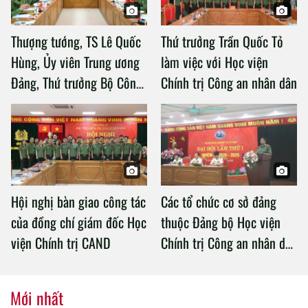
Thượng tướng, TS Lê Quốc
Thứ trưởng Trần Quốc Tỏ
Hùng, Ủy viên Trung ương
làm việc với Học viện
Đảng, Thứ trưởng Bộ Công
Chính trị Công an nhân dân
an làm việc với Học viện
Chính trị Công an nhân dân
Hội nghị bàn giao công tác
Các tổ chức cơ sở đảng
của đồng chí giám đốc Học
thuộc Đảng bộ Học viện
viện Chính trị CAND
Chính trị Công an nhân dân
tổ chức thành công Đại hội
nhiệm kỳ 2020 – 2025
Mới nhất