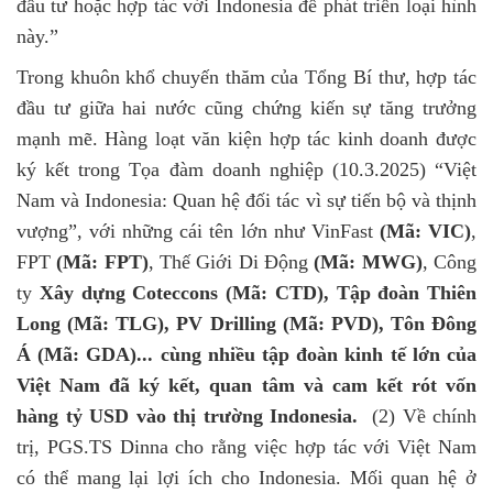
đầu tư hoặc hợp tác với Indonesia để phát triển loại hình
này.”
Trong khuôn khổ chuyến thăm của Tổng Bí thư, hợp tác
đầu tư giữa hai nước cũng chứng kiến sự tăng trưởng
mạnh mẽ. Hàng loạt văn kiện hợp tác kinh doanh được
ký kết trong Tọa đàm doanh nghiệp (10.3.2025) “Việt
Nam và Indonesia: Quan hệ đối tác vì sự tiến bộ và thịnh
vượng”, với những cái tên lớn như VinFast
(Mã: VIC)
,
FPT
(Mã: FPT)
, Thế Giới Di Động
(Mã: MWG)
, Công
ty
Xây dựng Coteccons (Mã: CTD), Tập đoàn Thiên
Long (Mã: TLG), PV Drilling (Mã: PVD), Tôn Đông
Á (Mã: GDA)... cùng nhiều tập đoàn kinh tế lớn của
Việt Nam đã ký kết, quan tâm và cam kết rót vốn
hàng tỷ USD vào thị trường Indonesia.
(2)
Về chính
trị,
PGS.TS
Dinna cho rằng việc hợp tác với Việt Nam
có thể mang lại lợi ích cho Indonesia. Mối quan hệ ở