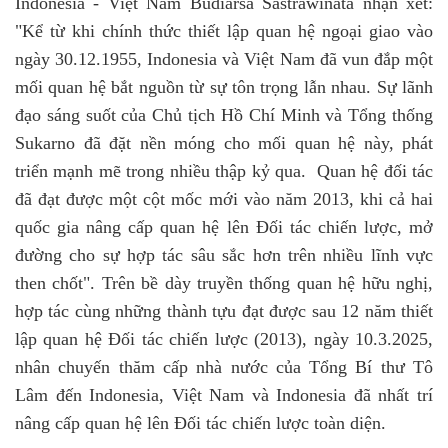
Indonesia - Việt Nam Budiarsa Sastrawinata nhận
xét:
"Kể từ khi chính thức thiết lập quan hệ ngoại giao vào
ngày 30.12.1955, Indonesia và Việt Nam đã vun đắp một
mối quan hệ bắt nguồn từ sự tôn trọng lẫn nhau. Sự lãnh
đạo sáng suốt của Chủ tịch Hồ Chí Minh và Tổng thống
Sukarno đã đặt nền móng cho mối quan hệ này, phát
triển mạnh mẽ trong nhiều thập kỷ qua. Quan hệ đối tác
đã đạt được một cột mốc mới vào năm 2013, khi cả hai
quốc gia nâng cấp quan hệ lên Đối tác chiến lược, mở
đường cho sự hợp tác sâu sắc hơn trên nhiều lĩnh vực
then chốt"
. T
rên bề dày truyền thống quan hệ hữu nghị,
hợp tác cùng những thành tựu đạt được sau 12 năm thiết
lập quan hệ Đối tác chiến lược (2013),
ngày 10.3.2025,
nhân chuyến thăm cấp nhà nước của Tổng Bí thư Tô
Lâm đến Indonesia, Việt Nam và Indonesia đã nhất trí
nâng cấp quan hệ lên Đối tác chiến lược toàn diện.