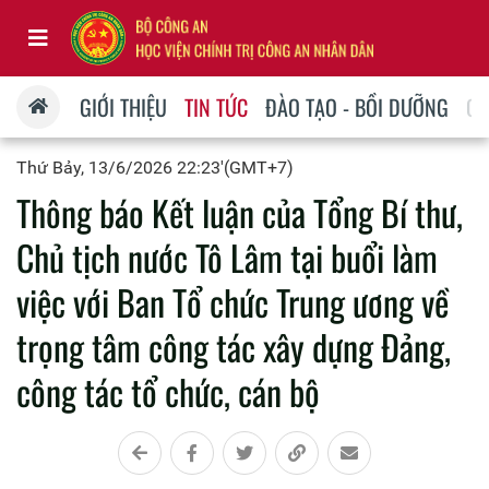
GIỚI THIỆU
TIN TỨC
ĐÀO TẠO - BỒI DƯỠNG
QU
Thứ Bảy, 13/6/2026 22:23'(GMT+7)
Thông báo Kết luận của Tổng Bí thư,
Chủ tịch nước Tô Lâm tại buổi làm
việc với Ban Tổ chức Trung ương về
trọng tâm công tác xây dựng Đảng,
công tác tổ chức, cán bộ