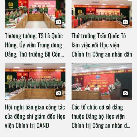
Thượng tướng, TS Lê Quốc
Thứ trưởng Trần Quốc Tỏ
Hùng, Ủy viên Trung ương
làm việc với Học viện
Đảng, Thứ trưởng Bộ Công
Chính trị Công an nhân dân
an làm việc với Học viện
Chính trị Công an nhân dân
Hội nghị bàn giao công tác
Các tổ chức cơ sở đảng
của đồng chí giám đốc Học
thuộc Đảng bộ Học viện
viện Chính trị CAND
Chính trị Công an nhân dân
tổ chức thành công Đại hội