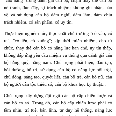
"cào bằng" trong đánh giá cán bộ; chậm thay thế cán bộ
né tránh, đùn đẩy, sợ trách nhiệm; không ghi nhận, bảo
vệ và sử dụng cán bộ dám nghĩ, dám làm, dám chịu
trách nhiệm, có sản phẩm, có uy tín.
Thực hiện nghiêm túc, thực chất chủ trương "có vào, có
ra", "có lên, có xuống"; kịp thời miễn nhiệm, cho từ
chức, thay thế cán bộ có năng lực hạn chế, uy tín thấp,
không đáp ứng yêu cầu nhiệm vụ thông qua đánh giá cán
bộ hằng quý, hằng năm. Chú trọng phát hiện, đào tạo,
bồi dưỡng, bố trí, sử dụng cán bộ có năng lực nổi trội,
chủ động, sáng tạo, quyết liệt, cán bộ trẻ, cán bộ nữ, cán
bộ người dân tộc thiểu số, cán bộ khoa học kỹ thuật...
Chú trọng xây dựng đội ngũ cán bộ cấp chiến lược và
cán bộ cơ sở. Trong đó, cán bộ cấp chiến lược phải có
tầm nhìn, trí tuệ, bản lĩnh, tư duy hệ thống, năng lực