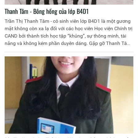
Thanh Tâm - Bông hồng của lớp B4D1
Trần Thị Thanh Tâm - cô sinh viên lớp B4D1 là một gương
mặt không còn xa lạ đối với các học viên Học viện Chính trị
CAND bởi thành tích học tập “khủng”, sự thông minh, tài
năng và không kém phần duyên dáng. Gặp gỡ Thanh Tâm
trên giảng đường sau giờ tan học, cô gái nhỏ nhắn đã chia
sẻ rất cởi mở về thành quả mình đạt được và những kinh
nghiệm của bản thân trong quá trình học tập, rèn luyện tại
Học viện Chính trị CAND.