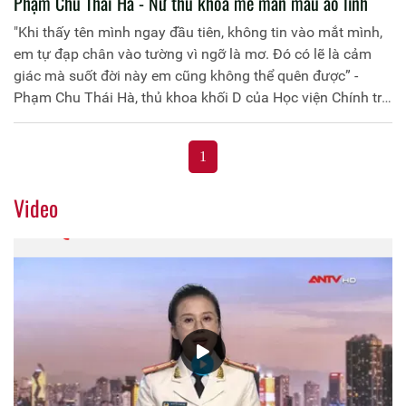
Phạm Chu Thái Hà - Nữ thủ khoa mê mẩn màu áo lính
"Khi thấy tên mình ngay đầu tiên, không tin vào mắt mình,
em tự đạp chân vào tường vì ngỡ là mơ. Đó có lẽ là cảm
giác mà suốt đời này em cũng không thể quên được” -
Phạm Chu Thái Hà, thủ khoa khối D của Học viện Chính trị
Công an Nhân dân thú nhận.
1
Video