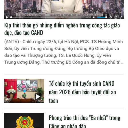
Kịp thời tháo gỡ những điểm nghẽn trong công tác giáo
dục, đào tạo CAND
(ANTV) - Chiều ngày 23/6, tại Hà Nội, PGS. TS Hoàng Minh
Sơn, Ủy viên Trung ương Đảng, Bộ trưởng Bộ Giáo dục và
đào tạo và Thượng tướng, TS. Lê Quốc Hùng, Ủy viên
Trung ương Đảng, Thứ trưởng Bộ Công an đã đồng chủ trì
buổi làm việc với các đơn vị của 2 Bộ về một số nội dung
liên quan đến công tác giáo dục và đào tạo của lực lượng
Tổ chức kỳ thi tuyển sinh CAND
CAND.
năm 2026 đảm bảo tuyệt đối an
toàn
Phong trào thi đua "Ba nhất" trong
Công an nhân dân