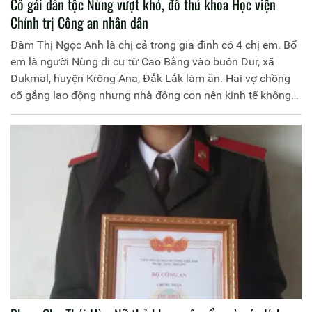
Cô gái dân tộc Nùng vượt khó, đỗ thủ khoa Học viện
Chính trị Công an nhân dân
Đàm Thị Ngọc Anh là chị cả trong gia đình có 4 chị em. Bố
em là người Nùng di cư từ Cao Bằng vào buôn Dur, xã
Dukmal, huyện Krông Ana, Đắk Lắk làm ăn. Hai vợ chồng
cố gắng lao động nhưng nhà đông con nên kinh tế không
mấy khá giả, vẫn hụt bữa trước, thiếu bữa sau.