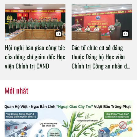
an làm việc với Học viện
Chính trị Công an nhân dân
Hội nghị bàn giao công tác
Các tổ chức cơ sở đảng
của đồng chí giám đốc Học
thuộc Đảng bộ Học viện
viện Chính trị CAND
Chính trị Công an nhân dân
tổ chức thành công Đại hội
nhiệm kỳ 2020 – 2025
Mới nhất