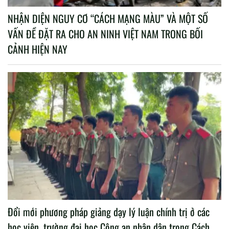
NHẬN DIỆN NGUY CƠ “CÁCH MẠNG MÀU” VÀ MỘT SỐ
VẤN ĐỀ ĐẶT RA CHO AN NINH VIỆT NAM TRONG BỐI
CẢNH HIỆN NAY
Đổi mới phương pháp giảng dạy lý luận chính trị ở các
học viện, trường đại học Công an nhân dân trong Cách