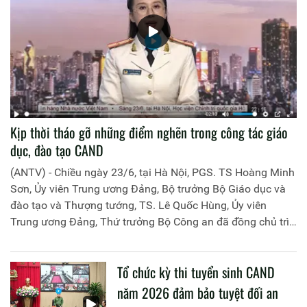
Kịp thời tháo gỡ những điểm nghẽn trong công tác giáo
dục, đào tạo CAND
(ANTV) - Chiều ngày 23/6, tại Hà Nội, PGS. TS Hoàng Minh
Sơn, Ủy viên Trung ương Đảng, Bộ trưởng Bộ Giáo dục và
đào tạo và Thượng tướng, TS. Lê Quốc Hùng, Ủy viên
Trung ương Đảng, Thứ trưởng Bộ Công an đã đồng chủ trì
buổi làm việc với các đơn vị của 2 Bộ về một số nội dung
liên quan đến công tác giáo dục và đào tạo của lực lượng
Tổ chức kỳ thi tuyển sinh CAND
CAND.
năm 2026 đảm bảo tuyệt đối an