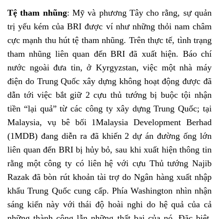
Tệ tham nhũng
:
Mỹ và phương Tây cho rằng, sự quản
trị yếu kém của BRI được ví như những thỏi nam châm
cực mạnh thu hút tệ tham nhũng. Trên thực tế, tình trạng
tham nhũng liên quan đến BRI đã xuất hiện. Báo chí
nước ngoài đưa tin, ở Kyrgyzstan, việc một nhà máy
điện do Trung Quốc xây dựng không hoạt động được đã
dẫn tới việc bắt giữ 2 cựu thủ tướng bị buộc tội nhận
tiền “lại quả” từ các công ty xây dựng Trung Quốc; tại
Malaysia, vụ bê bối 1Malaysia Development Berhad
(1MDB) đang diễn ra đã khiến 2 dự án đường ống lớn
liên quan đến BRI bị hủy bỏ, sau khi xuất hiện thông tin
rằng một công ty có liên hệ với cựu Thủ tướng Najib
Razak đã bòn rút khoản tài trợ do Ngân hàng xuất nhập
khẩu Trung Quốc cung cấp. Phía Washington nhìn nhận
sáng kiến này với thái độ hoài nghi do hệ quả của cả
những thành công lẫn những thất bại của nó. Đặc biệt,