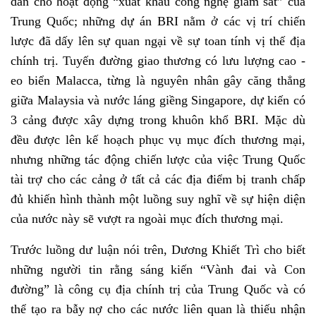
dẫn cho hoạt động “xuất khẩu công nghệ giám sát” của
Trung Quốc; những dự án BRI nằm ở các vị trí chiến
lược đã dấy lên sự quan ngại về sự toan tính vị thế địa
chính trị. Tuyến đường giao thương có lưu lượng cao -
eo biển Malacca, từng là nguyên nhân gây căng thẳng
giữa Malaysia và nước láng giềng Singapore, dự kiến có
3 cảng được xây dựng trong khuôn khổ BRI. Mặc dù
đều được lên kế hoạch phục vụ mục đích thương mại,
nhưng những tác động chiến lược của việc Trung Quốc
tài trợ cho các cảng ở tất cả các địa điểm bị tranh chấp
đủ khiến hình thành một luồng suy nghĩ về sự hiện diện
của nước này sẽ vượt ra ngoài mục đích thương mại.
Trước luồng dư luận nói trên, Dương Khiết Trì cho biết
những người tin rằng sáng kiến “Vành đai và Con
đường” là công cụ địa chính trị của Trung Quốc và có
thể tạo ra bẫy nợ cho các nước liên quan là thiếu nhận