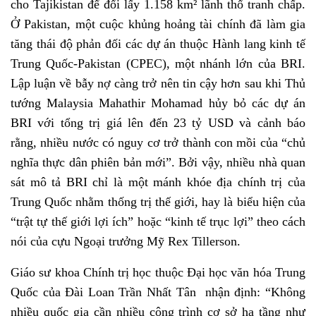
cho Tajikistan để đổi lấy 1.158 km² lãnh thổ tranh chấp.
Ở Pakistan, một cuộc khủng hoảng tài chính đã làm gia
tăng thái độ phản đối các dự án thuộc Hành lang kinh tế
Trung Quốc-Pakistan (CPEC), một nhánh lớn của BRI.
Lập luận về bẫy nợ càng trở nên tin cậy hơn sau khi Thủ
tướng Malaysia Mahathir Mohamad hủy bỏ các dự án
BRI với tổng trị giá lên đến 23 tỷ USD và cảnh báo
rằng, nhiều nước có nguy cơ trở thành con mồi của “chủ
nghĩa thực dân phiên bản mới”. Bởi vậy, nhiều nhà quan
sát mô tả BRI chỉ là một mánh khóe địa chính trị của
Trung Quốc nhằm thống trị thế giới, hay là biểu hiện của
“trật tự thế giới lợi ích” hoặc “kinh tế trục lợi” theo cách
nói của cựu Ngoại trưởng Mỹ Rex Tillerson.
Giáo sư khoa Chính trị học thuộc Đại học văn hóa Trung
Quốc của Đài Loan Trần Nhất Tân nhận định: “Không
nhiều quốc gia cần nhiều công trình cơ sở hạ tầng như