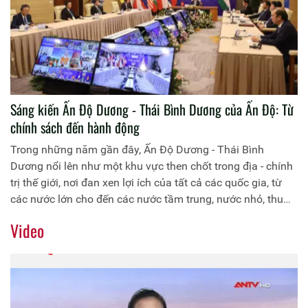
Sáng kiến Ấn Độ Dương - Thái Bình Dương của Ấn Độ: Từ
chính sách đến hành động
Trong những năm gần đây, Ấn Độ Dương - Thái Bình
Dương nổi lên như một khu vực then chốt trong địa - chính
trị thế giới, nơi đan xen lợi ích của tất cả các quốc gia, từ
các nước lớn cho đến các nước tầm trung, nước nhỏ, thu
hút sự quan tâm đặc biệt của không ít cường quốc, tổ chức
Video
quốc tế ở bên ngoài khu vực. Trong bối cảnh đó, Sáng kiến
Ấn Độ Dương - Thái Bình Dương của Ấn Độ ngày càng
được nhiều nước quan tâm do Ấn Độ được xem là một
trong những nước lớn có ảnh hưởng sâu rộng trong khu
vực.