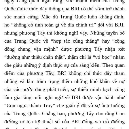
ngày càng quan ngại rằng, sức mạnh mềm của Trung
Quốc được thúc đẩy thông qua BRI có thể sớm trở thành
sức mạnh cứng. Mặc dù Trung Quốc luôn khẳng định,
họ “không có tính toán gì về địa chính trị” đối với BRI,
nhưng phương Tây thì không nghĩ vậy. Những tuyên bố
của Trung Quốc về “hợp tác cùng thắng” hay “cộng
đồng chung vận mệnh” được phương Tây nhận xét
“dường như thiếu chân thật”, thậm chí là “vỏ bọc” nhằm
che giấu những ý định thực sự của sáng kiến. Theo quan
điểm của phương Tây, BRI không chỉ thúc đẩy tham
nhũng và làm trầm trọng thêm những khó khăn về nợ
của các nước đang phát triển, sự thiếu minh bạch cũng
làm gia tăng mối nghi ngờ về BRI được vận hành như
“Con ngựa thành Troy” che giấu ý đồ và sự ảnh hưởng
của Trung Quốc. Chẳng hạn, phương Tây cho rằng Con
đường tơ lụa kỹ thuật số của BRI đóng vai trò đường