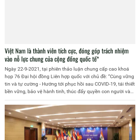
Việt Nam là thành viên tích cực, đóng góp trách nhiệm
vào nỗ lực chung của cộng đồng quốc tế*
Ngày 22-9-2021, tại phiên thảo luận chung cấp cao khoá
họp 76 Đại hội đồng Liên hợp quốc với chủ đề: “Cùng vững
tin và tự cường - Hướng tới phục hồi sau COVID-19, tái thiết
bền vững, bảo vệ hành tinh, thúc đẩy quyền con người và
cải tổ Liên hợp quốc”, Ủy viên Bộ Chính trị, Chủ tịch nước
Nguyễn Xuân Phúc có bài phát biểu quan trọng. Trang
Thông tin điện tử Học viện Chính trị Công an nhân dân trân
trọng giới thiệu toàn văn bài phát biểu: