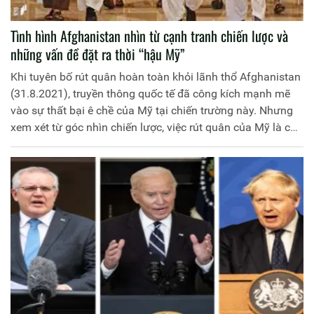
Tình hình Afghanistan nhìn từ cạnh tranh chiến lược và
những vấn đề đặt ra thời “hậu Mỹ”
Khi tuyên bố rút quân hoàn toàn khỏi lãnh thổ Afghanistan
(31.8.2021), truyền thông quốc tế đã công kích mạnh mẽ
vào sự thất bại ê chề của Mỹ tại chiến trường này. Nhưng
xem xét từ góc nhìn chiến lược, việc rút quân của Mỹ là có
ý đồ và để lại nhiều cạm bẫy khó lường mà những quốc gia
muốn thay thế Mỹ dễ mắc phải. Cơ hội, thách thức luôn
song hành và tương lai của Afghanistan cũng như những
nước thế chân Mỹ sẽ ra sao, đang là vấn đề thu hút sự chú
ý của toàn thế giới.