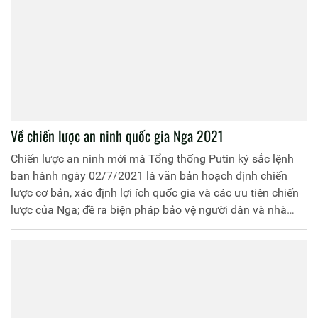
Về chiến lược an ninh quốc gia Nga 2021
Chiến lược an ninh mới mà Tổng thống Putin ký sắc lệnh
ban hành ngày 02/7/2021 là văn bản hoạch định chiến
lược cơ bản, xác định lợi ích quốc gia và các ưu tiên chiến
lược của Nga; đề ra biện pháp bảo vệ người dân và nhà
nước từ các mối đe dọa bên trong và bên ngoài; đặt ra các
mục tiêu để tăng cường an ninh quốc gia, đảm bảo phát
triển bền vững về lâu dài.