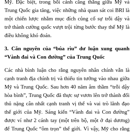
Mỹ. Đặc biệt, trong bối cảnh căng thẳng giữa Mỹ và
Trung Quốc gia tăng, việc những nhà quan sát coi BRI là
một chiến lược nhằm mục đích củng cố sự trỗi dậy và
trở thành cường quốc vượt trội từng bước thay thế Mỹ là
điều không khó đoán.
3. Căn nguyên của “búa rìu” dư luận xung quanh
“Vành đai và Con đường” của Trung Quốc
Các nhà bình luận cho rằng nguyên nhân chính vẫn là
cạnh tranh địa chính trị và thiếu tin tưởng vào nhau giữa
Mỹ và Trung Quốc. Sau hơn 40 năm âm thầm “trỗi dậy
hòa bình”, Trung Quốc đã thực sự vươn lên trở thành đối
thủ nặng cân nhất cạnh tranh vị thế và vai trò lãnh đạo
thế giới của Mỹ. Sáng kiến “Vành đai và Con đường”
được ví như 2 cánh tay (một trên bộ, một ở đại dương)
để Trung Quốc “ôm trọn” thế giới. Vì vậy, Mỹ cho rằng