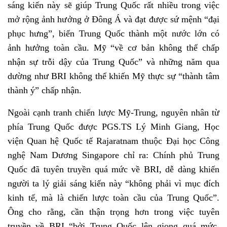
sáng kiến này sẽ giúp Trung Quốc rất nhiều trong việc
mở rộng ảnh hưởng ở Đông Á và đạt được sứ mệnh “đại
phục hưng”, biến Trung Quốc thành một nước lớn có
ảnh hưởng toàn cầu. Mỹ “về cơ bản không thể chấp
nhận sự trỗi dậy của Trung Quốc” và những năm qua
dường như BRI không thể khiến Mỹ thực sự “thành tâm
thành ý” chấp nhận.
Ngoài cạnh tranh chiến lược Mỹ-Trung, nguyên nhân từ
phía Trung Quốc được PGS.TS Lý Minh Giang, Học
viện Quan hệ Quốc tế Rajaratnam thuộc Đại học Công
nghệ Nam Dương Singapore chỉ ra: Chính phủ Trung
Quốc đã tuyên truyền quá mức về BRI, dễ dàng khiến
người ta lý giải sáng kiến này “không phải vì mục đích
kinh tế, mà là chiến lược toàn cầu của Trung Quốc”.
Ông cho rằng, cần thận trọng hơn trong việc tuyên
truyền về BRI “bởi Trung Quốc lên giọng quá mức,