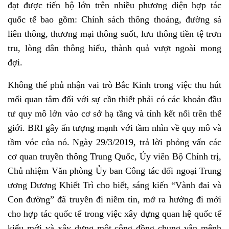
đạt được tiến bộ lớn trên nhiều phương diện hợp tác
quốc tế bao gồm: Chính sách thông thoáng, đường sá
liên thông, thương mại thông suốt, lưu thông tiền tệ trơn
tru, lòng dân thông hiểu, thành quả vượt ngoài mong
đợi.
Không thể phủ nhận vai trò Bắc Kinh trong việc thu hút
mối quan tâm đối với sự cần thiết phải có các khoản đầu
tư quy mô lớn vào cơ sở hạ tầng và tính kết nối trên thế
giới. BRI gây ấn tượng mạnh với tầm nhìn về quy mô và
tầm vóc của nó. Ngày 29/3/2019, trả lời phỏng vấn các
cơ quan truyền thông Trung Quốc, Ủy viên Bộ Chính trị,
Chủ nhiệm Văn phòng Ủy ban Công tác đối ngoại Trung
ương Dương Khiết Trì cho biết, sáng kiến “Vành đai và
Con đường” đã truyền đi niềm tin, mở ra hướng đi mới
cho hợp tác quốc tế trong việc xây dựng quan hệ quốc tế
kiểu mới và xây dựng một cộng đồng chung vận mệnh